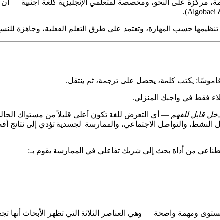
اع من الطلبات — عامة، مركزة على النحو، ومخصصة لمتعلمي الإنجليزية كلغة أجنبي
اموسًا: يكتب كلمة، يحصل على ترجمة، ثم ينتقل.
اء فقط في واجبك المنزلي.
خل قابل للفهم
صطناعي من أداة بحث إلى شريك تفاعلي في الممارسة يقوم بـ:
توى ومهمة واضحة — وهي العناصر الثلاثة التي تظهر الأبحاث أنها تجعل