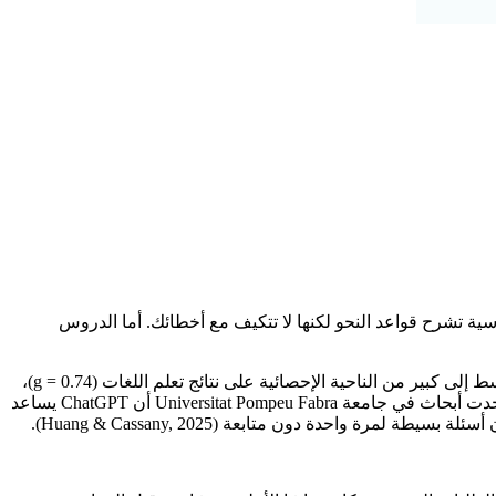
رسية تشرح قواعد النحو لكنها لا تتكيف مع أخطائك. أما الدروس
الذكاء الاصطناعي يغير المعادلة. فقد وجدت دراسة تحليلية شاملة في عام 2025 شملت 46 دراسة تجريبية أن الذكاء الاصطناعي له تأثير متوسط إلى كبير من الناحية الإحصائية على نتائج تعلم اللغات (g = 0.74)،
حيث أظهرت المفردات أكبر المكاسب، تليها مهارات القراءة، والكتابة، والاستماع، ثم المحادثة (Torres & Kahveci, 2025). وبشكل منفصل، وجدت أبحاث في جامعة Universitat Pompeu Fabra أن ChatGPT يساعد
احدة دون متابعة (Huang & Cassany, 2025).