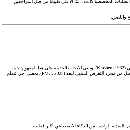
ة — أن الطلبات المخصصة كانت دائمًا الأعلى تقييمًا من قبل المراجعين
— أي التعرض للغة تكون أعلى قليلاً من مستواك الحالي (Krashen، 1982). وتبني الأبحاث الحديثة على هذا المفهوم: حيث
تشير مراجعة عصبية-بيئية لعام 2025 منشورة في PMC إلى أن التفاعل النشط، والتواصل الاجتماعي، والممارسة الجسدية تؤدي إلى نتائج أفضل من مجرد التعرض السلبي للغة (PMC، 2025). بمعنى آخر، تتعلم
 التغذية الراجعة من الذكاء الاصطناعي أكثر فعالية.