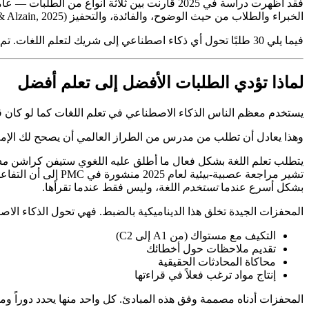
فقد أظهرت دراسة في 2025 قارنت بين ثلاثة أنو
الخبراء والطلاب من حيث الوضوح، والفائدة، والتحفيز (Algobaei & Alzain, 2025).
فيما يلي 30 طلبًا تحول أي ذكاء اصطناعي إلى شريك لتعلم اللغات. تم تنظيمها حسب المهارة، وتعتمد على طرق التعلم الفعلية، وجاهزة للنسخ واللصق.
لماذا تؤدي الطلبات الأفضل إلى تعلم أفضل
يستخدم معظم الناس الذكاء الاصطناعي في تعلم اللغات كما لو كان ق
وهذا يعادل أن تطلب من مدرس من الطراز العالمي أن يصحح لك الإمل
يتطلب تعلم اللغة بشكل فعال ما أطلق عليه اللغوي ستيفن كراشن
مد
بشكل أسرع عندما
تستخدم
اللغة، وليس فقط عندما تقرأها.
المحفزات الجيدة تخلق هذا الديناميكية بالضبط. فهي تحول الذكاء الا
التكيف مع مستواك (من A1 إلى C2)
تقديم ملاحظات حول أخطائك
محاكاة المحادثات الحقيقية
إنتاج مواد ترغب فعلاً في قراءتها
المحفزات أدناه مصممة وفق هذه المبادئ. كل واحد منها يحدد دوراً ومس