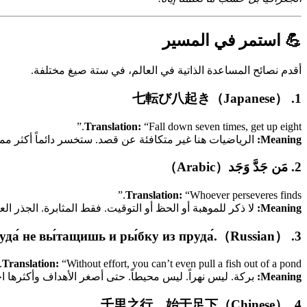
💪 استمر في المسير
أقدم نصائح المساعدة الذاتية في العالم، في ستة صيغ مختلفة.
1. 七転び八起き（Japanese）
Translation:
“Fall down seven times, get up eight.”
Meaning:
الرياضيات هنا غير متكافئة عن قصد. ستخسر دائماً أكثر مما 
2. مَن جَدَّ وَجَد（Arabic）
Translation:
“Whoever perseveres finds.”
Meaning:
لا ذكر للموهبة أو الحظ أو التوقيت. فقط المثابرة. الجذر ا
3. Без труда́ не вы́тащишь и ры́бку из пруда́.（Russian）
Translation:
“Without effort, you can’t even pull a fish out of a pond.”
Meaning:
بركة. ليس نهراً. ليس محيطاً. حتى أصغر الأهداف وأكثرها 
4. 千里之行，始于足下（Chinese）