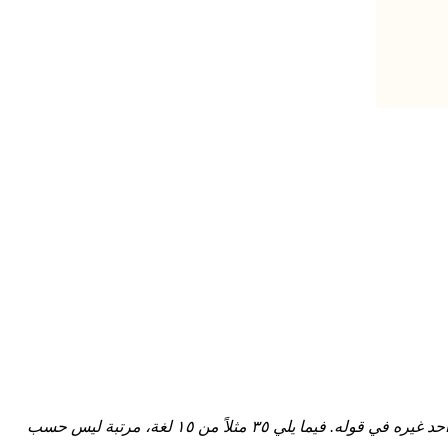
المثل حكمة مطوية في جملة. الفكرة نفسها ظهرت غالباً بشكل مستقل على طرفي العالم المتقابلين — وأحياناً قالت ثقافة ما شيئاً لم يفكر أحد غيره في قوله. فيما يلي ٣٥ مثلاً من ١٥ لغة، مرتبة ليس حسب