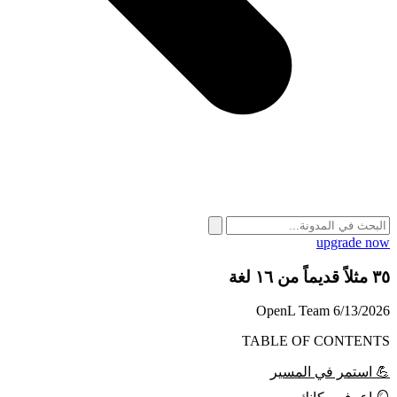
upgrade now
٣٥ مثلاً قديماً من ١٦ لغة
OpenL Team
6/13/2026
TABLE OF CONTENTS
💪 استمر في المسير