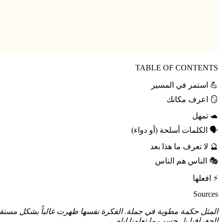
TABLE OF CONTENTS
💪 استمر في المسير
🪞 اعرف مكانك
🐢 تمهل
🗣️ الكلمات أسلحة (أو دواء)
🔮 لا تعرف ما هذا بعد
🎭 الناس هم الناس
⚡ افعلها
Sources
الجغرافيا بل حسب ما تعلمنا إياه.