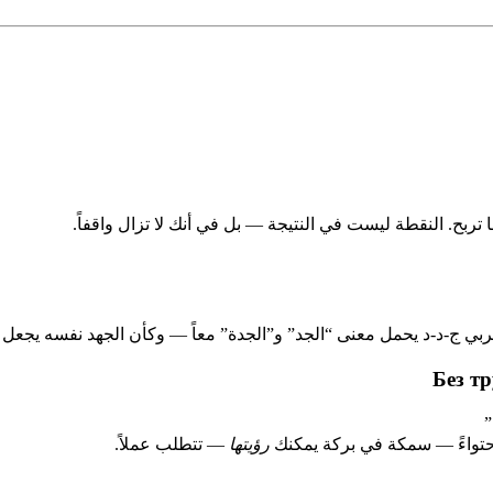
تربح. النقطة ليست في النتيجة — بل في أنك لا تزال واقفاً.
لعربي ج-د-د يحمل معنى “الجد” و”الجدة” معاً — وكأن الجهد نفسه يجعل ا
احتواءً — سمكة في بركة يمكنك
رؤيتها
— تتطلب عملاً.