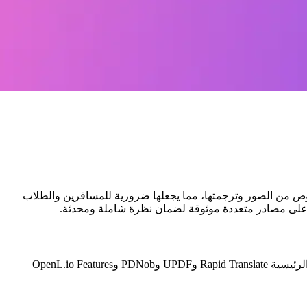
النصوص من الصور وترجمتها، مما يجعلها ضرورية للمسافرين والطلاب
يعتمد التقييم على مقالات ومراجعات من منصات التكنولوجيا الرائدة، والتي تم تحديثها في أواخر عام 2024 وأوائل عام 2025. تشمل المصادر الرئيسية Rapid Translate وUPDF وPDNob وOpenL.io Features