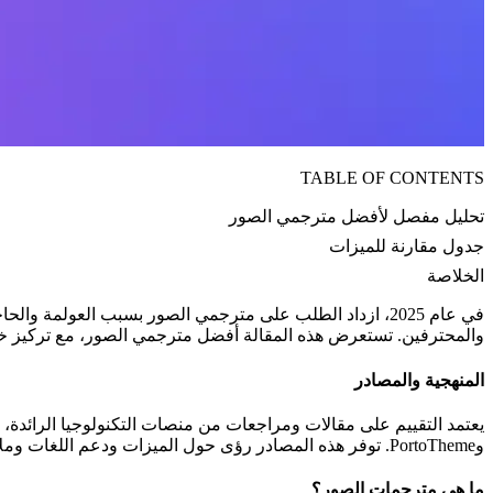
TABLE OF CONTENTS
تحليل مفصل لأفضل مترجمي الصور
جدول مقارنة للميزات
الخلاصة
في عام 2025، ازداد الطلب على مترجمي الصور بسبب العولم
والمحترفين. تستعرض هذه المقالة أفضل مترجمي الصور، مع تركيز خاص على OpenL.io، بناءً على الأبحاث حتى 2 يونيو 2025. يعتمد التحليل على مصادر متعددة موثوقة لضم
المنهجية والمصادر
وPortoTheme. توفر هذه المصادر رؤى حول الميزات ودعم اللغات وملاحظات المستخدمين، مما يضمن نظرة متوازنة للسوق.
ما هي مترجمات الصور؟