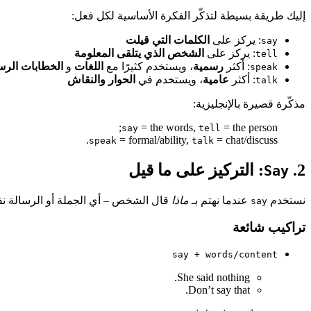
إليك طريقة بسيطة لتذكّر الفكرة الأساسية لكل فعل:
: يركز على
الكلمات التي قيلت
say
: يركز على
الشخص الذي يتلقى المعلومة
tell
: أكثر
رسمية
، ويستخدم كثيرًا مع
اللغات
و
الخطابات الرس
speak
: أكثر
عامية
، ويستخدم في
الحوار والنقاش
talk
مذكّرة قصيرة بالإنجليزية:
= the words,
= the person;
say
tell
= formal/ability,
= chat/discuss.
speak
talk
2.
: التركيز على ما قيل
Say
نستخدم
عندما نهتم بـ
ماذا
قال الشخص – أي الجملة أو الرسالة نف
say
تراكيب شائعة
say + words/content
She said nothing.
Don’t say that.