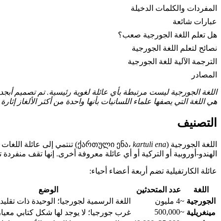
المفردات والكلمات الدخيلة
عبارات شائعة
هل تعلم اللغة الجورجية صعب؟
نصائح لتعلم اللغة الجورجية
الترجمة الآلية للغة الجورجية
المصادر
هي اللغة التي يصفها علماء اللسانيات بأنها واحدة من أكثر الألغاز إثارة 
التصنيف
اللغة الجورجية (ქართული ენა،
kartuli ena
) تنتمي إلى عائلة اللغات
الهندو-أوروبية أو التركية أو أي عائلة معروفة أخرى. إنها تقف منفردة تم
عائلة الكارتفيلية تضم أربعة أعضاء أحياء:
اللغة
عدد المتحدثين
الوضع
الجورجية
~4 مليون
اللغة الرسمية لجورجيا؛ الوحيدة ذات تقليد
~500,000
مينغريلية
غرب جورجيا؛ لا يوجد لها شكل كتابي معيا