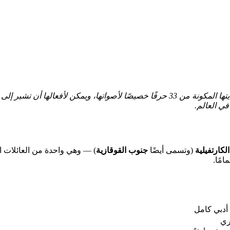
اللغة الجورجية ليست مرتبطة بأي عائلة لغوية رئيسية. تم تصميم أبجديتها المكونة من 33 حرف
في العالم.
الكارتفيلية
(وتسمى أيضًا
جنوب القوقازية
) — وهي واحدة من العائلات الل
امًا.
 أدبي كامل
ري