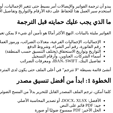
يبدو أن ترجمة الفواتير والإيصالات أمر بسيط حتى تتغير الإجماليات، أ
استخدم سير العمل هذا للحفاظ على دقة الأرقام والتواريخ وتفاصيل الا
ما الذي يجب عليك حمايته قبل الترجمة
الفواتير مليئة بالبيانات. النهج الأكثر أمانًا هو تأمين أي شيء لا يمكن تغي
الإجماليات، الإجماليات الفرعية، معدلات الضرائب، ورموز العمل
رقم الفاتورة، رقم أمر الشراء، وشروط الدفع
التواريخ وتواريخ الاستحقاق (يختلف التنسيق حسب المنطقة)
أسماء الشركات، العناوين، وأرقام التسجيل
تفاصيل البنك، IBAN، SWIFT، ومعرفات الضرائب
أنشئ قائمة بسيطة “لا تترجم” في أعلى الملف حتى يكون لدى المترجم 
الخطوة 1: ابدأ من أفضل تنسيق مصدر
كلما أمكن، ترجم الملف المصدر القابل للتحرير بدلاً من المسح الضوئ
الأفضل: DOCX، XLSX، أو تصدير المحاسبة الأصلي
جيد: PDF قائم على النص
الحل الأخير: PDF ممسوح ضوئيًا أو صورة