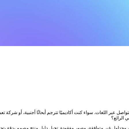
اصل عبر اللغات. سواء كنت أكاديميًا تترجم أبحاثًا أجنبية، أو شركة تع
ي الرائع؟
 وجداول غير متوافقة، وصور مفقودة. تخيل دليل منتج مصمم بدقة يتحول