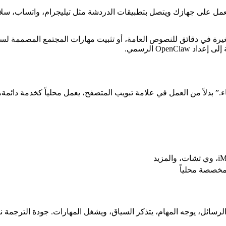
اً بالأشياء.” بدلاً من العمل في علامة تبويب المتصفح، يعمل محلياً كخدمة د
لرسائل، يوجه المهام، يتذكر السياق، ويشغل المهارات. جودة الترجمة نف