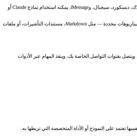
هو وكيل ذكاء اصطناعي شخصي مجاني ومفتوح المصدر يعمل على جهازك ويتصل بتطبيقات الدردشة مثل تيليجرام، واتساب، سلاك، ديسكورد، سيجنال، وiMessage. يمكنه استخدام نماذج Claude أو
بالنسبة للترجمة، هذا مهم لأن لديك مسارين: كتابة مهارة مخصصة صغيرة في دقائق للنصوص العامة، أو تثبيت مهارات المجتمع المصممة لسيناريوهات محددة — مثل Markdown، مستندات التأشيرات، أو ملفات
ائمة، ويتصل بقنوات التواصل الخاصة بك، وينفذ المهام عبر الأدوات
سها تعتمد على النموذج أو الأداة المتخصصة التي تربطها به.