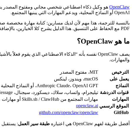
OpenClaw
OpenAI أو النماذج المحلية، ويدعم المهارات التي يبنيها المجتمع.
PDF مع الحفاظ على التنسيق. هذا الدليل يشرح كلا الخيارين، بالإضافة إلى إعداد OpenClaw الرسمي.
ما هو OpenClaw؟
يصف OpenClaw نفسه بأنه “الذكاء الاصطناعي الذي يقوم فعل
والمهارات.
الترخيص
MIT، مفتوح المصدر
يعمل على
macOS، ويندوز، لينكس
النماذج
Anthropic Claude، OpenAI GPT، أو النماذج المحلية
قنوات الدردشة
تيليجرام، واتساب، سلاك، ديسكورد، سيجنال، iMessage، وي تشات، والمزيد
المهارات
مهارات المجتمع من Skills.sh / ClawHub أو مهارات مخصصة محلياً
openclaw.ai
الموقع الرسمي
github.com/openclaw/openclaw
GitHub
أفضل طريقة لفهم OpenClaw هي اعتباره
طبقة سير العمل
: يستقبل ا