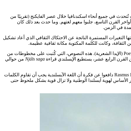
 تُتحدث في جميع أنحاء اسكندنافيا خلال عصر الفايكنج (تقريبًا من
خر القرن التاسع، جلبوا معهم لغتهم. وما حدث بعد ذلك كان
تجمدة في الزمن.
التغيرات المستمرة الناتجة عن الاحتكاك الثقافي الذي أعاد تشكيل
شهد القرنان الثاني عشر والثالث عشر ازدهار الأدب الإيسلندي: مثل Íslendingasögur (سير العائلات)، Konungasögur (سير الملوك)، وPoetic Edda (الإيدا الشعرية). هذه النصوص، التي كُتبت على مخطوطات من
القرن الرابع عشر، يستطيع الإيسلندي قراءة
Njáls saga
من حوالي
بحلول القرن التاسع عشر، ظهرت حركة متعمدة تدعو إلى نقاء اللغة. شخصيات مثل الشاعر Jónas Hallgrímsson وعالم اللغة الدنماركي Rasmus Rask دافعوا عن فكرة أن اللغة الآيسلندية يجب أن تقاوم الكلمات
 الأساس لهوية آيسلندا الوطنية ولا تزال قوية بشكل ملحوظ حتى