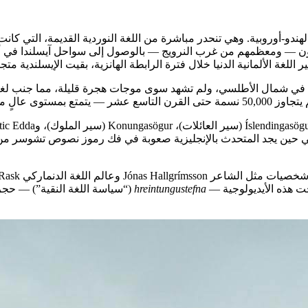
لهندو-أوروبية. وهي تنحدر مباشرة من اللغة النوردية القديمة، التي كانت
ديون — ومعظمهم من غرب النرويج — بالوصول إلى سواحل آيسلندا في أوا
ر اللغة الألمانية الدنيا خلال فترة الرابطة الهانزية، بقيت الإيسلندية م
 في شمال الأطلسي، ولم تشهد سوى موجات هجرة قليلة، مما جنب لغتها 
كانة ثقافية عظيمة.
ي حين يجد المتحدث بالإنجليزية صعوبة في فك رموز نصوص تشوسر من 
بحت هذه الأيديولوجية —
hreintungustefna
(“سياسة اللغة النقية”) — حجر