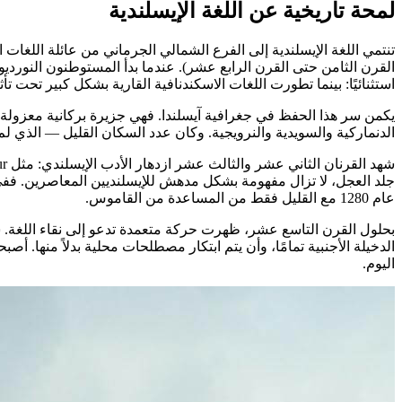
لمحة تاريخية عن اللغة الإيسلندية
تنتمي اللغة الإيسلندية إلى الفرع الشمالي الجرماني من عائلة اللغات ا
القرن الثامن حتى القرن الرابع عشر). عندما بدأ المستوطنون النور
استثنائيًا: بينما تطورت اللغات الاسكندنافية القارية بشكل كبير تحت تأثي
يكمن سر هذا الحفظ في جغرافية آيسلندا. فهي جزيرة بركانية معزولة
الدنماركية والسويدية والنرويجية. وكان عدد السكان القليل — الذي لم يتجاوز 50,000 نسمة حتى القرن التاسع عشر — يتمتع بمستوى عالٍ من الثقافة، وكانت للكلمة المكتوبة م
جلد العجل، لا تزال مفهومة بشكل مدهش للإيسلنديين المعاصرين. فف
عام 1280 مع القليل فقط من المساعدة من القاموس.
الدخيلة الأجنبية تمامًا، وأن يتم ابتكار مصطلحات محلية بدلاً منها. أص
اليوم.