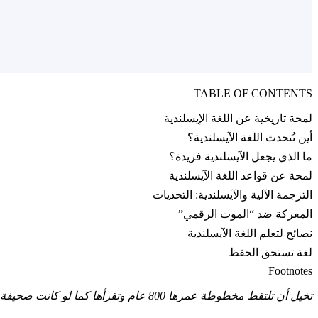
TABLE OF CONTENTS
لمحة تاريخية عن اللغة الإيسلندية
أين تُتحدث اللغة الآيسلندية؟
ما الذي يجعل الآيسلندية فريدة؟
لمحة عن قواعد اللغة الآيسلندية
الترجمة الآلية والآيسلندية: التحديات
المعركة ضد “الموت الرقمي”
نصائح لتعلم اللغة الآيسلندية
لغة تستحق الحفظ
Footnotes
تخيل أن تلتقط مخطوطة عمرها 800 عام وتقرأها كما لو كانت صحيفة الأمس. بالنسبة للإيسلنديين، هذه هي الحقيقة اليومية — كبسولة لغوية زمنية نجت من الفايكنج والبراكين، والآن من الإنترنت.