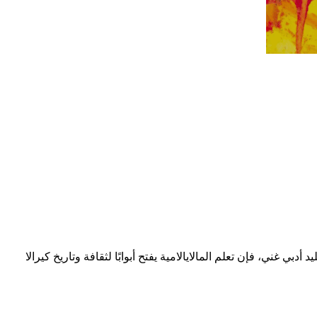
سيكية تتميز بنص فريد وتقليد أدبي غني، فإن تعلم المالايالامية يفتح أبوابًا لثقافة وتاريخ كيرالا