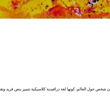
لامية، اللغة الرسمية لكيرالا في الهند، يتحدث بها حوالي 38 مليون شخص حول العالم. كونها لغة درافيدية كلا