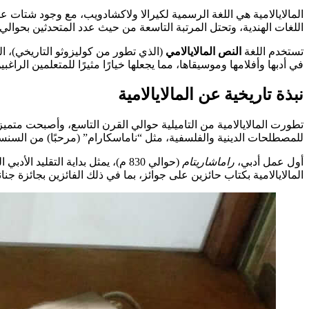
المالايالامية هي اللغة الرسمية لكيرالا ولاكشادويب، مع وجود شتات عال
اللغات الهندية، وتحتل المرتبة التاسعة من حيث عدد المتحدثين بحوالي 38 مليون متحدث أصلي. اسمها، المأخوذ من “مالا” (جبل) و”آلام” (أرض)، يعكس الجغرافيا الخلابة لكيرالا
تستخدم اللغة
النص المالايالامي
(الذي تطور من كوليزوثو التاريخي)، ال
في أدبها وأفلامها وموسيقاها، مما يجعلها خيارًا مثيرًا للمتعلمين الراغبي
نبذة تاريخية عن المالايالامية
تطورت المالايالامية من التاميلية حوالي القرن التاسع، وأصبحت مت
للمصطلحات الدينية والفلسفية، مثل “ناماسكارام” (مرحبًا) من السنسك
أول عمل أدبي،
راماشاريتام
(حوالي 830 م)، يمثل بداية التقليد الأدبي المالايالامي. في القرن السادس عشر، قام
المالايالامية بكتاب حائزين على جوائز، بما في ذلك الفائزين بجائزة 