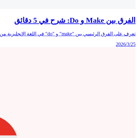
الفرق بين Make و Do: شرح في 5 دقائق
تعرف على الفرق الرئيسي بين "make" و "do" في اللغة الإنجليزية من خلال قواعد واضحة، أكثر من 60 تعبيرًا شائعًا، الأخطاء الشائعة، وجدول مرجعي سريع يساعدك على اختيار الفعل الصحيح في كل مرة.
2026/3/25