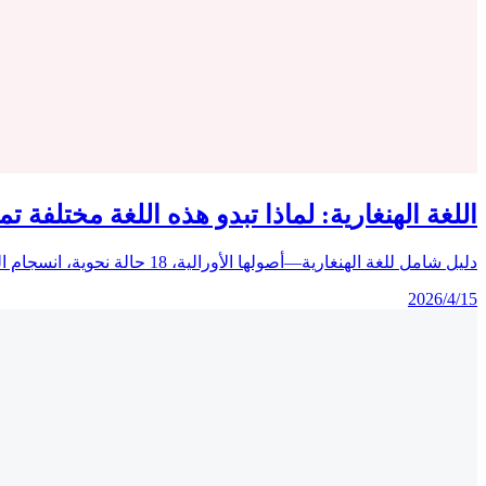
اللغة الهنغارية: لماذا تبدو هذه اللغة مختلفة تما
دليل شامل للغة الهنغارية—أصولها الأورالية، 18 حالة نحوية، انسجام الحروف المتحركة، بنيتها اللصقية، تقاليدها الأدبية الغنية، ونصائح عملية للمتعلمين والمترجمين.
2026/4/15