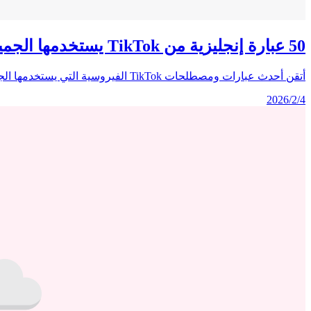
50 عبارة إنجليزية من TikTok يستخدمها الجميع في 2026
أتقن أحدث عبارات ومصطلحات TikTok الفيروسية التي يستخدمها الجيل Z في 2026. من 'slay' إلى 'brainrot'، تعلم معانيها وكيفية استخدامها بشكل صحيح.
2026/2/4