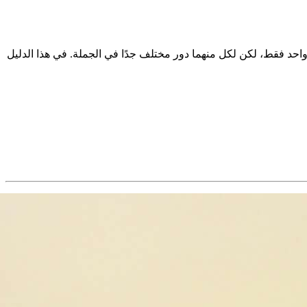
حتى المتحدثين بطلاقة. ومن أكثرها شيوعًا “than” و”then”. تختلف الكلمتان بحرف واحد فقط، لكن لكل منهما دور مختلف جدًا في الجملة. في هذا الدليل