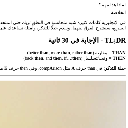
لماذا هذا مهم؟
الخلاصة
السريع، سنشرح الفرق بينهما، ونقدم حيلًا للتذكر، وأمثلة تساعدك ع
TL;DR - الإجابة في 30 ثانية
THAN
= مقارنة (better
than
, rather
than
, more
than
)
THEN
= وقت/تسلسل (back
then
, if…:
then
, and
then
)
حيلة للتذكر:
في than حرف
A
مثل comp
rison. وفي then حرف
A
E
مثل