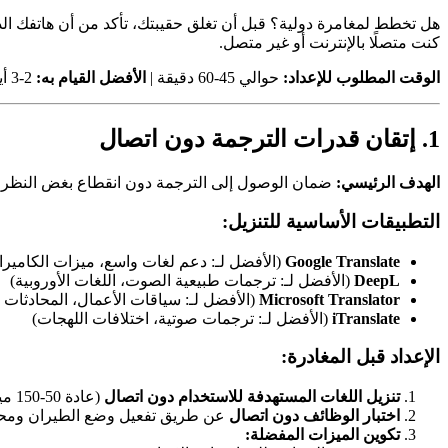
هل تخطط لمغامرة دولية؟ قبل أن تغلق حقيبتك، تأكد من أن هاتفك ال
كنت متصلًا بالإنترنت أو غير متصل.
الوقت المطلوب للإعداد:
حوالي 45-60 دقيقة |
الأفضل القيام به:
2-3 أيام قبل المغادرة
1. إتقان قدرات الترجمة دون اتصال
الهدف الرئيسي:
ضمان الوصول إلى الترجمة دون انقطاع بغض النظر عن
التطبيقات الأساسية للتنزيل:
Google Translate
(الأفضل لـ: دعم لغات واسع، ميزات الكاميرا)
DeepL
(الأفضل لـ: ترجمات طبيعية الصوت، اللغات الأوروبية)
Microsoft Translator
(الأفضل لـ: سياقات الأعمال، المحادثات 
iTranslate
(الأفضل لـ: ترجمات صوتية، اختلافات اللهجات)
الإعداد قبل المغادرة:
تنزيل اللغات المستهدفة للاستخدام دون اتصال
(عادة 50-150 ميجابايت لكل منها)
اختبار الوظائف دون اتصال
عن طريق تفعيل وضع الطيران ومحا
تكوين الميزات المفضلة: