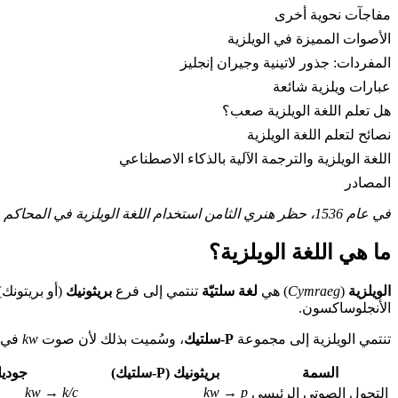
مفاجآت نحوية أخرى
الأصوات المميزة في الويلزية
المفردات: جذور لاتينية وجيران إنجليز
عبارات ويلزية شائعة
هل تعلم اللغة الويلزية صعب؟
نصائح لتعلم اللغة الويلزية
اللغة الويلزية والترجمة الآلية بالذكاء الاصطناعي
المصادر
في عام 1536، حظر هنري الثامن استخدام اللغة الويلزية في المحاكم والحكومة. وبعد أربعة قرون، أصبحت لغة رسمية في ويلز — واليوم تهدف حكومة ويلز إلى الوصول إلى مليون متحدث بحلول عام 2050.
ما هي اللغة الويلزية؟
الويلزية
(
Cymraeg
) هي
لغة سلتيّة
تنتمي إلى فرع
بريثونيك
(أو بريتونك)
الأنجلوساكسون.
تنتمي الويلزية إلى مجموعة
P-سلتيك
، وسُميت بذلك لأن صوت
kw
في ا
السمة
بريثونيك (P-سلتيك)
جوديليك (
kw → k/c
kw → p
التحول الصوتي الرئيسي