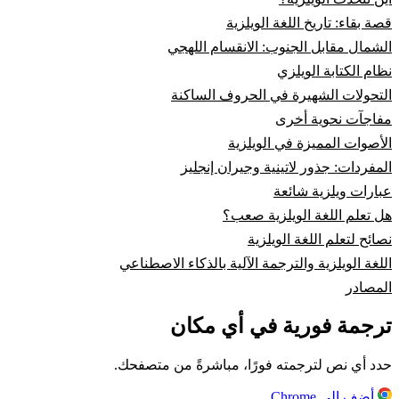
قصة بقاء: تاريخ اللغة الويلزية
الشمال مقابل الجنوب: الانقسام اللهجي
نظام الكتابة الويلزي
التحولات الشهيرة في الحروف الساكنة
مفاجآت نحوية أخرى
الأصوات المميزة في الويلزية
المفردات: جذور لاتينية وجيران إنجليز
عبارات ويلزية شائعة
هل تعلم اللغة الويلزية صعب؟
نصائح لتعلم اللغة الويلزية
اللغة الويلزية والترجمة الآلية بالذكاء الاصطناعي
المصادر
ترجمة فورية في أي مكان
حدد أي نص لترجمته فورًا، مباشرةً من متصفحك.
أضف إلى Chrome