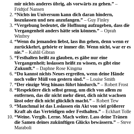
mir nichts anderes übrig, als vorwärts zu gehen.”
–
Fridtjof Nansen
“Nichts im Universum kann dich daran hindern,
loszulassen und neu anzufangen.”
– Guy Finley
“Vergebung bedeutet, die Hoffnung aufzugeben, dass die
Vergangenheit anders hätte sein können.”
– Oprah
Winfrey
“Wenn du jemanden liebst, lass ihn gehen, denn wenn er
zurückkehrt, gehörte er immer dir. Wenn nicht, war er es
nie.”
– Kahlil Gibran
“Festhalten heißt zu glauben, es gäbe nur eine
Vergangenheit; loslassen heißt zu wissen, es gibt eine
Zukunft.”
– Daphne Rose Kingma
“Du kannst nichts Neues ergreifen, wenn deine Hände
noch voller Müll von gestern sind.”
– Louise Smith
“Der einzige Weg hinaus führt hindurch.”
– Robert Frost
“Respektiere dich selbst genug, um dich von allem zu
entfernen, das dir nicht mehr dient, dich nicht wachsen
lässt oder dich nicht glücklich macht.”
– Robert Tew
“Manchmal ist das Loslassen ein Akt von viel größerer
Kraft als das Verteidigen oder Festhalten.”
– Eckhart Tolle
“Weine. Vergib. Lerne. Mach weiter. Lass deine Tränen
die Samen deines zukünftigen Glücks bewässern.”
– Steve
Maraboli