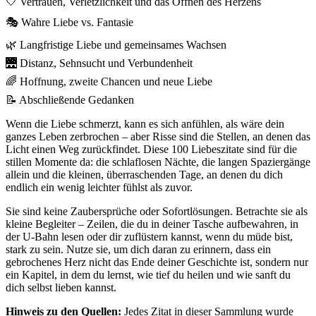
🤍 Vertrauen, Verletzlichkeit und das Öffnen des Herzens
🎭 Wahre Liebe vs. Fantasie
🌿 Langfristige Liebe und gemeinsames Wachsen
🌉 Distanz, Sehnsucht und Verbundenheit
🌈 Hoffnung, zweite Chancen und neue Liebe
📝 Abschließende Gedanken
Wenn die Liebe schmerzt, kann es sich anfühlen, als wäre dein
ganzes Leben zerbrochen – aber Risse sind die Stellen, an denen das
Licht einen Weg zurückfindet. Diese 100 Liebeszitate sind für die
stillen Momente da: die schlaflosen Nächte, die langen Spaziergänge
allein und die kleinen, überraschenden Tage, an denen du dich
endlich ein wenig leichter fühlst als zuvor.
Sie sind keine Zaubersprüche oder Sofortlösungen. Betrachte sie als
kleine Begleiter – Zeilen, die du in deiner Tasche aufbewahren, in
der U-Bahn lesen oder dir zuflüstern kannst, wenn du müde bist,
stark zu sein. Nutze sie, um dich daran zu erinnern, dass ein
gebrochenes Herz nicht das Ende deiner Geschichte ist, sondern nur
ein Kapitel, in dem du lernst, wie tief du heilen und wie sanft du
dich selbst lieben kannst.
Hinweis zu den Quellen:
Jedes Zitat in dieser Sammlung wurde