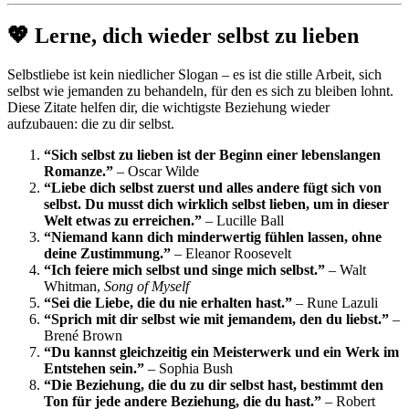
💖 Lerne, dich wieder selbst zu lieben
Selbstliebe ist kein niedlicher Slogan – es ist die stille Arbeit, sich
selbst wie jemanden zu behandeln, für den es sich zu bleiben lohnt.
Diese Zitate helfen dir, die wichtigste Beziehung wieder
aufzubauen: die zu dir selbst.
“Sich selbst zu lieben ist der Beginn einer lebenslangen
Romanze.”
– Oscar Wilde
“Liebe dich selbst zuerst und alles andere fügt sich von
selbst. Du musst dich wirklich selbst lieben, um in dieser
Welt etwas zu erreichen.”
– Lucille Ball
“Niemand kann dich minderwertig fühlen lassen, ohne
deine Zustimmung.”
– Eleanor Roosevelt
“Ich feiere mich selbst und singe mich selbst.”
– Walt
Whitman,
Song of Myself
“Sei die Liebe, die du nie erhalten hast.”
– Rune Lazuli
“Sprich mit dir selbst wie mit jemandem, den du liebst.”
–
Brené Brown
“Du kannst gleichzeitig ein Meisterwerk und ein Werk im
Entstehen sein.”
– Sophia Bush
“Die Beziehung, die du zu dir selbst hast, bestimmt den
Ton für jede andere Beziehung, die du hast.”
– Robert