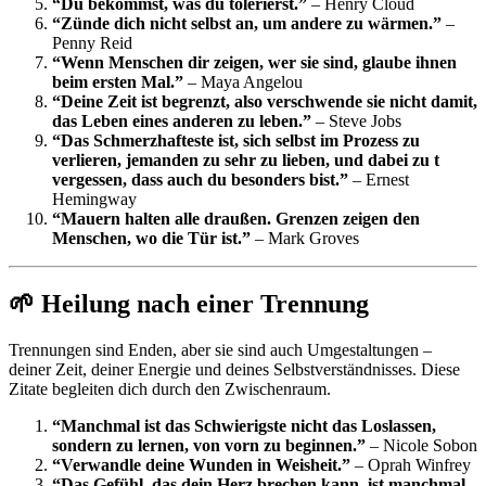
“Du bekommst, was du tolerierst.”
– Henry Cloud
“Zünde dich nicht selbst an, um andere zu wärmen.”
–
Penny Reid
“Wenn Menschen dir zeigen, wer sie sind, glaube ihnen
beim ersten Mal.”
– Maya Angelou
“Deine Zeit ist begrenzt, also verschwende sie nicht damit,
das Leben eines anderen zu leben.”
– Steve Jobs
“Das Schmerzhafteste ist, sich selbst im Prozess zu
verlieren, jemanden zu sehr zu lieben, und dabei zu t
vergessen, dass auch du besonders bist.”
– Ernest
Hemingway
“Mauern halten alle draußen. Grenzen zeigen den
Menschen, wo die Tür ist.”
– Mark Groves
🌱 Heilung nach einer Trennung
Trennungen sind Enden, aber sie sind auch Umgestaltungen –
deiner Zeit, deiner Energie und deines Selbstverständnisses. Diese
Zitate begleiten dich durch den Zwischenraum.
“Manchmal ist das Schwierigste nicht das Loslassen,
sondern zu lernen, von vorn zu beginnen.”
– Nicole Sobon
“Verwandle deine Wunden in Weisheit.”
– Oprah Winfrey
“Das Gefühl, das dein Herz brechen kann, ist manchmal