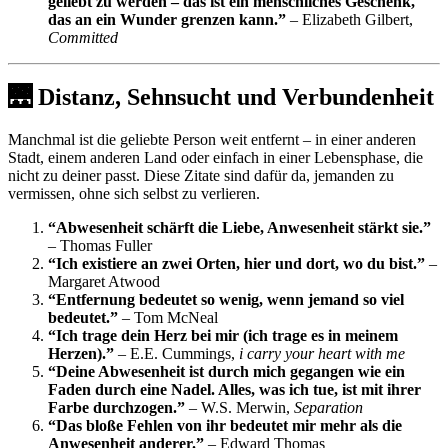
geliebt zu werden – das ist ein menschliches Geschenk,
das an ein Wunder grenzen kann.”
– Elizabeth Gilbert,
Committed
🌉 Distanz, Sehnsucht und Verbundenheit
Manchmal ist die geliebte Person weit entfernt – in einer anderen
Stadt, einem anderen Land oder einfach in einer Lebensphase, die
nicht zu deiner passt. Diese Zitate sind dafür da, jemanden zu
vermissen, ohne sich selbst zu verlieren.
“Abwesenheit schärft die Liebe, Anwesenheit stärkt sie.”
– Thomas Fuller
“Ich existiere an zwei Orten, hier und dort, wo du bist.”
–
Margaret Atwood
“Entfernung bedeutet so wenig, wenn jemand so viel
bedeutet.”
– Tom McNeal
“Ich trage dein Herz bei mir (ich trage es in meinem
Herzen).”
– E.E. Cummings,
i carry your heart with me
“Deine Abwesenheit ist durch mich gegangen wie ein
Faden durch eine Nadel. Alles, was ich tue, ist mit ihrer
Farbe durchzogen.”
– W.S. Merwin,
Separation
“Das bloße Fehlen von ihr bedeutet mir mehr als die
Anwesenheit anderer.”
– Edward Thomas