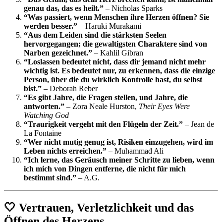
genau das, das es heilt.”
– Nicholas Sparks
“Was passiert, wenn Menschen ihre Herzen öffnen? Sie
werden besser.”
– Haruki Murakami
“Aus dem Leiden sind die stärksten Seelen
hervorgegangen; die gewaltigsten Charaktere sind von
Narben gezeichnet.”
– Kahlil Gibran
“Loslassen bedeutet nicht, dass dir jemand nicht mehr
wichtig ist. Es bedeutet nur, zu erkennen, dass die einzige
Person, über die du wirklich Kontrolle hast, du selbst
bist.”
– Deborah Reber
“Es gibt Jahre, die Fragen stellen, und Jahre, die
antworten.”
– Zora Neale Hurston,
Their Eyes Were
Watching God
“Traurigkeit vergeht mit den Flügeln der Zeit.”
– Jean de
La Fontaine
“Wer nicht mutig genug ist, Risiken einzugehen, wird im
Leben nichts erreichen.”
– Muhammad Ali
“Ich lerne, das Geräusch meiner Schritte zu lieben, wenn
ich mich von Dingen entferne, die nicht für mich
bestimmt sind.”
– A.G.
🤍 Vertrauen, Verletzlichkeit und das
Öffnen des Herzens