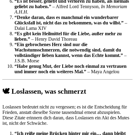
“Es ist besser, geliebt und verloren zu haben, als niemals
geliebt zu haben.”
– Alfred Lord Tennyson,
In Memoriam
A.H.H.
“Denke daran, dass es manchmal ein wunderbarer
Glücksfall ist, nicht das zu bekommen, was du willst.”
–
Dalai Lama XIV
“Es gibt kein Heilmittel für die Liebe, außer mehr zu
lieben.”
– Henry David Thoreau
“Ein gebrochenes Herz sind nur die
Wachstumsschmerzen, die notwendig sind, damit du
vollständiger lieben kannst, wenn das Echte kommt.”
–
J.S.B. Morse
“Habe genug Mut, der Liebe noch einmal zu vertrauen
und immer noch ein weiteres Mal.”
– Maya Angelou
🕊️ Loslassen, was schmerzt
Loslassen bedeutet nicht zu vergessen; es ist die Entscheidung für
Frieden, anstatt dieselbe Szene tausendmal erneut abzuspielen.
Diese Zitate erinnern dich daran, dass Loslassen ein Akt des Mutes
ist, nicht der Schwäche.
“Ich reiße meine Brücken hinter mir ein… dann bleibt