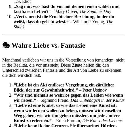
T.S. Eliot
„Sag mir, was hast du vor mit deinem einen wilden und
kostbaren Leben?“
– Mary Oliver,
The Summer Day
„Vertrauen ist die Frucht einer Beziehung, in der du
weißt, dass du geliebt wirst.“
– William P. Young,
The
Shack
🎭 Wahre Liebe vs. Fantasie
Manchmal verlieben wir uns in die Vorstellung von jemandem, nicht
in die Realität, die vor uns steht. Diese Zitate helfen dir, den
Unterschied zwischen Fantasie und der Art von Liebe zu erkennen,
die dich wirklich hält.
“Liebe ist ein Akt endloser Vergebung, ein zärtlicher
Blick, der zur Gewohnheit wird.”
– Peter Ustinov
“Wir sind niemals so wehrlos gegen das Leiden wie wenn
wir lieben.”
– Sigmund Freud,
Das Unbehagen in der Kultur
“Liebe ist eine Kunst, so wie das Leben eine Kunst ist;
wenn wir lernen wollen zu lieben, müssen wir denselben
Weg gehen, wie wir ihn gehen müssten, um jede andere
Kunst zu erlernen.”
– Erich Fromm,
Die Kunst des Liebens
“Liebe kennt keine Grenzen. Sie überspringt Hürden,