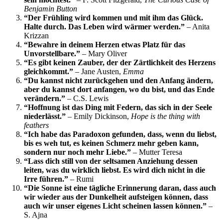
Benjamin Button
“Der Frühling wird kommen und mit ihm das Glück.
Halte durch. Das Leben wird wärmer werden.”
– Anita
Krizzan
“Bewahre in deinem Herzen etwas Platz für das
Unvorstellbare.”
– Mary Oliver
“Es gibt keinen Zauber, der der Zärtlichkeit des Herzens
gleichkommt.”
– Jane Austen,
Emma
“Du kannst nicht zurückgehen und den Anfang ändern,
aber du kannst dort anfangen, wo du bist, und das Ende
verändern.”
– C.S. Lewis
“Hoffnung ist das Ding mit Federn, das sich in der Seele
niederlässt.”
– Emily Dickinson,
Hope is the thing with
feathers
“Ich habe das Paradoxon gefunden, dass, wenn du liebst,
bis es weh tut, es keinen Schmerz mehr geben kann,
sondern nur noch mehr Liebe.”
– Mutter Teresa
“Lass dich still von der seltsamen Anziehung dessen
leiten, was du wirklich liebst. Es wird dich nicht in die
Irre führen.”
– Rumi
“Die Sonne ist eine tägliche Erinnerung daran, dass auch
wir wieder aus der Dunkelheit aufsteigen können, dass
auch wir unser eigenes Licht scheinen lassen können.”
–
S. Ajna