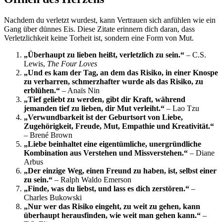
Nachdem du verletzt wurdest, kann Vertrauen sich anfühlen wie ein
Gang über dünnes Eis. Diese Zitate erinnern dich daran, dass
Verletzlichkeit keine Torheit ist, sondern eine Form von Mut.
„Überhaupt zu lieben heißt, verletzlich zu sein.“
– C.S.
Lewis,
The Four Loves
„Und es kam der Tag, an dem das Risiko, in einer Knospe
zu verharren, schmerzhafter wurde als das Risiko, zu
erblühen.“
– Anaïs Nin
„Tief geliebt zu werden, gibt dir Kraft, während
jemanden tief zu lieben, dir Mut verleiht.“
– Lao Tzu
„Verwundbarkeit ist der Geburtsort von Liebe,
Zugehörigkeit, Freude, Mut, Empathie und Kreativität.“
– Brené Brown
„Liebe beinhaltet eine eigentümliche, unergründliche
Kombination aus Verstehen und Missverstehen.“
– Diane
Arbus
„Der einzige Weg, einen Freund zu haben, ist, selbst einer
zu sein.“
– Ralph Waldo Emerson
„Finde, was du liebst, und lass es dich zerstören.“
–
Charles Bukowski
„Nur wer das Risiko eingeht, zu weit zu gehen, kann
überhaupt herausfinden, wie weit man gehen kann.“
–