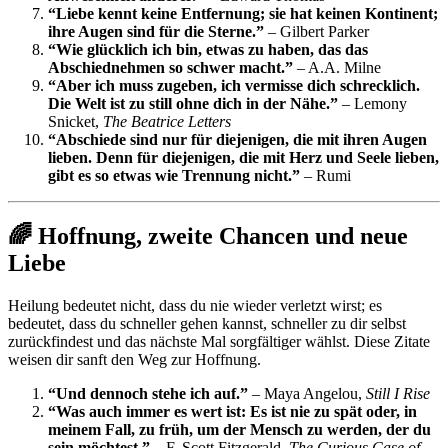
“Liebe kennt keine Entfernung; sie hat keinen Kontinent;
ihre Augen sind für die Sterne.”
– Gilbert Parker
“Wie glücklich ich bin, etwas zu haben, das das
Abschiednehmen so schwer macht.”
– A.A. Milne
“Aber ich muss zugeben, ich vermisse dich schrecklich.
Die Welt ist zu still ohne dich in der Nähe.”
– Lemony
Snicket,
The Beatrice Letters
“Abschiede sind nur für diejenigen, die mit ihren Augen
lieben. Denn für diejenigen, die mit Herz und Seele lieben,
gibt es so etwas wie Trennung nicht.”
– Rumi
🌈 Hoffnung, zweite Chancen und neue
Liebe
Heilung bedeutet nicht, dass du nie wieder verletzt wirst; es
bedeutet, dass du schneller gehen kannst, schneller zu dir selbst
zurückfindest und das nächste Mal sorgfältiger wählst. Diese Zitate
weisen dir sanft den Weg zur Hoffnung.
“Und dennoch stehe ich auf.”
– Maya Angelou,
Still I Rise
“Was auch immer es wert ist: Es ist nie zu spät oder, in
meinem Fall, zu früh, um der Mensch zu werden, der du
sein möchtest.”
– F. Scott Fitzgerald,
The Curious Case of