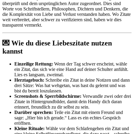
überprüft und dem ursprünglichen Autor zugeordnet. Dies sind
Worte von Schriftstellern, Philosophen, Dichtern und Denkern, die
die Komplexität von Liebe und Verlust verstanden haben. Wo Zitate
weit verbreitet, aber schwer zu verifizieren sind, haben wir dies
transparent vermerkt.
💌 Wie du diese Liebeszitate nutzen
kannst
Einzeilige Rettung:
Wenn der Tag schwer erscheint, wähle
ein Zitat, das sich wie eine Hand auf deiner Schulter anfühlt.
Lies es langsam, zweimal.
Herztagebuch:
Schreibe ein Zitat in deine Notizen und dann
drei Sätze: Was hat wehgetan, was hast du gelernt und was
bist du bereit loszulassen.
Screenshots & Sperrbildschirme:
Verwandle zwei oder drei
Zitate in Hintergrundbilder, damit dein Handy dich daran
erinnert, freundlich zu dir selbst zu sein.
Darüber sprechen:
Teile ein Zitat mit einem Freund und
sage: „Hier bin ich gerade.“ Lass es ein echtes Gespräch
eröffnen.
Kleine Rituale:
Wähle vor dem Schlafengehen ein Zitat und
eine kleine Selbstfürsorgehandlung, die dazu passt – schreibe