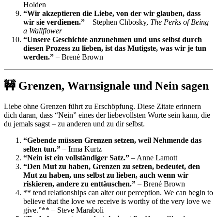
Holden
“Wir akzeptieren die Liebe, von der wir glauben, dass
wir sie verdienen.”
– Stephen Chbosky,
The Perks of Being
a Wallflower
“Unsere Geschichte anzunehmen und uns selbst durch
diesen Prozess zu lieben, ist das Mutigste, was wir je tun
werden.”
– Brené Brown
🚧 Grenzen, Warnsignale und Nein sagen
Liebe ohne Grenzen führt zu Erschöpfung. Diese Zitate erinnern
dich daran, dass “Nein” eines der liebevollsten Worte sein kann, die
du jemals sagst – zu anderen und zu dir selbst.
“Gebende müssen Grenzen setzen, weil Nehmende das
selten tun.”
– Irma Kurtz
“Nein ist ein vollständiger Satz.”
– Anne Lamott
“Den Mut zu haben, Grenzen zu setzen, bedeutet, den
Mut zu haben, uns selbst zu lieben, auch wenn wir
riskieren, andere zu enttäuschen.”
– Brené Brown
** tend relationships can alter our perception. We can begin to
believe that the love we receive is worthy of the very love we
give.”** – Steve Maraboli