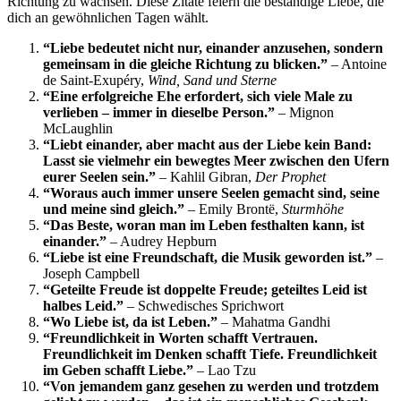
Richtung zu wachsen. Diese Zitate feiern die beständige Liebe, die
dich an gewöhnlichen Tagen wählt.
“Liebe bedeutet nicht nur, einander anzusehen, sondern
gemeinsam in die gleiche Richtung zu blicken.”
– Antoine
de Saint-Exupéry,
Wind, Sand und Sterne
“Eine erfolgreiche Ehe erfordert, sich viele Male zu
verlieben – immer in dieselbe Person.”
– Mignon
McLaughlin
“Liebt einander, aber macht aus der Liebe kein Band:
Lasst sie vielmehr ein bewegtes Meer zwischen den Ufern
eurer Seelen sein.”
– Kahlil Gibran,
Der Prophet
“Woraus auch immer unsere Seelen gemacht sind, seine
und meine sind gleich.”
– Emily Brontë,
Sturmhöhe
“Das Beste, woran man im Leben festhalten kann, ist
einander.”
– Audrey Hepburn
“Liebe ist eine Freundschaft, die Musik geworden ist.”
–
Joseph Campbell
“Geteilte Freude ist doppelte Freude; geteiltes Leid ist
halbes Leid.”
– Schwedisches Sprichwort
“Wo Liebe ist, da ist Leben.”
– Mahatma Gandhi
“Freundlichkeit in Worten schafft Vertrauen.
Freundlichkeit im Denken schafft Tiefe. Freundlichkeit
im Geben schafft Liebe.”
– Lao Tzu
“Von jemandem ganz gesehen zu werden und trotzdem