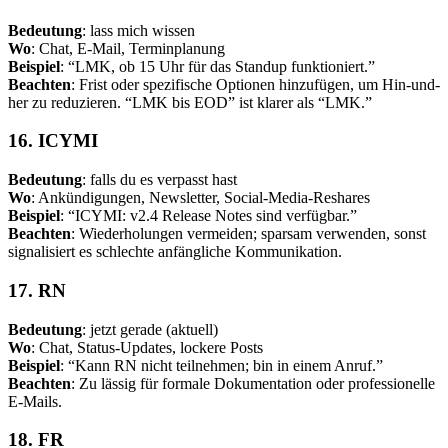
Bedeutung
: lass mich wissen
Wo
: Chat, E-Mail, Terminplanung
Beispiel
: “LMK, ob 15 Uhr für das Standup funktioniert.”
Beachten
: Frist oder spezifische Optionen hinzufügen, um Hin-und-
her zu reduzieren. “LMK bis EOD” ist klarer als “LMK.”
16. ICYMI
Bedeutung
: falls du es verpasst hast
Wo
: Ankündigungen, Newsletter, Social-Media-Reshares
Beispiel
: “ICYMI: v2.4 Release Notes sind verfügbar.”
Beachten
: Wiederholungen vermeiden; sparsam verwenden, sonst
signalisiert es schlechte anfängliche Kommunikation.
17. RN
Bedeutung
: jetzt gerade (aktuell)
Wo
: Chat, Status-Updates, lockere Posts
Beispiel
: “Kann RN nicht teilnehmen; bin in einem Anruf.”
Beachten
: Zu lässig für formale Dokumentation oder professionelle
E-Mails.
18. FR