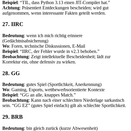
Beispiel
: “TIL, dass Python 3.13 einen JIT-Compiler hat.”
Achtung
: Präsentiert Entdeckungen bescheiden; wird gut
aufgenommen, wenn interessante Fakten geteilt werden.
27. IIRC
Bedeutung
: wenn ich mich richtig erinnere
(Gedächtnisabsicherung)
Wo
: Foren, technische Diskussionen, E-Mail
Beispiel
: “IIRC, der Fehler wurde in v2.3 behoben.”
Beobachtung
: Zeigt intellektuelle Bescheidenheit; lädt zur
Korrektur ein, ohne defensiv zu wirken.
28. GG
Bedeutung
: gutes Spiel (Sportlichkeit, Anerkennung)
Wo
: Gaming, Esports, wettbewerbsorientierte Kontexte
Beispiel
: “GG an alle, knappes Match.”
Beobachtung
: Kann nach einer schlechten Niederlage sarkastisch
sein. “GG EZ” (gutes Spiel einfach) gilt als schlechte Sportlichkeit.
29. BRB
Bedeutung
: bin gleich zurück (kurze Abwesenheit)