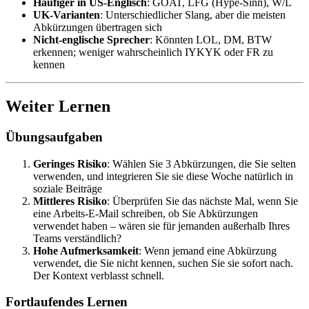
Häufiger in US-Englisch
: GOAT, LFG (Hype-Sinn), W/L
UK-Varianten
: Unterschiedlicher Slang, aber die meisten
Abkürzungen übertragen sich
Nicht-englische Sprecher
: Könnten LOL, DM, BTW
erkennen; weniger wahrscheinlich IYKYK oder FR zu
kennen
Weiter Lernen
Übungsaufgaben
Geringes Risiko
: Wählen Sie 3 Abkürzungen, die Sie selten
verwenden, und integrieren Sie sie diese Woche natürlich in
soziale Beiträge
Mittleres Risiko
: Überprüfen Sie das nächste Mal, wenn Sie
eine Arbeits-E-Mail schreiben, ob Sie Abkürzungen
verwendet haben – wären sie für jemanden außerhalb Ihres
Teams verständlich?
Hohe Aufmerksamkeit
: Wenn jemand eine Abkürzung
verwendet, die Sie nicht kennen, suchen Sie sie sofort nach.
Der Kontext verblasst schnell.
Fortlaufendes Lernen