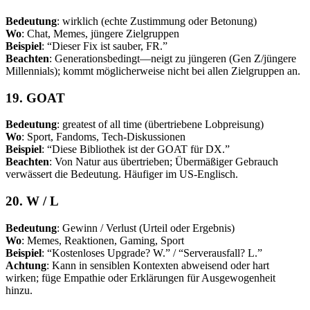
Bedeutung
: wirklich (echte Zustimmung oder Betonung)
Wo
: Chat, Memes, jüngere Zielgruppen
Beispiel
: “Dieser Fix ist sauber, FR.”
Beachten
: Generationsbedingt—neigt zu jüngeren (Gen Z/jüngere
Millennials); kommt möglicherweise nicht bei allen Zielgruppen an.
19. GOAT
Bedeutung
: greatest of all time (übertriebene Lobpreisung)
Wo
: Sport, Fandoms, Tech-Diskussionen
Beispiel
: “Diese Bibliothek ist der GOAT für DX.”
Beachten
: Von Natur aus übertrieben; Übermäßiger Gebrauch
verwässert die Bedeutung. Häufiger im US-Englisch.
20. W / L
Bedeutung
: Gewinn / Verlust (Urteil oder Ergebnis)
Wo
: Memes, Reaktionen, Gaming, Sport
Beispiel
: “Kostenloses Upgrade? W.” / “Serverausfall? L.”
Achtung
: Kann in sensiblen Kontexten abweisend oder hart
wirken; füge Empathie oder Erklärungen für Ausgewogenheit
hinzu.