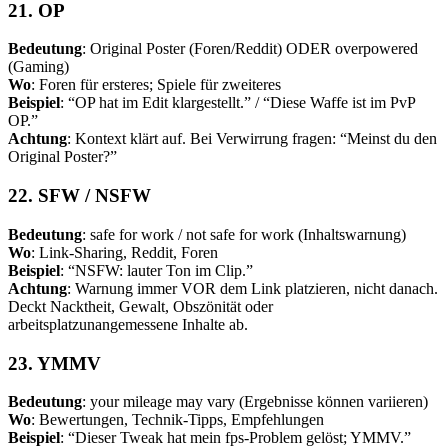
21. OP
Bedeutung
: Original Poster (Foren/Reddit) ODER overpowered
(Gaming)
Wo
: Foren für ersteres; Spiele für zweiteres
Beispiel
: “OP hat im Edit klargestellt.” / “Diese Waffe ist im PvP
OP.”
Achtung
: Kontext klärt auf. Bei Verwirrung fragen: “Meinst du den
Original Poster?”
22. SFW / NSFW
Bedeutung
: safe for work / not safe for work (Inhaltswarnung)
Wo
: Link-Sharing, Reddit, Foren
Beispiel
: “NSFW: lauter Ton im Clip.”
Achtung
: Warnung immer VOR dem Link platzieren, nicht danach.
Deckt Nacktheit, Gewalt, Obszönität oder
arbeitsplatzunangemessene Inhalte ab.
23. YMMV
Bedeutung
: your mileage may vary (Ergebnisse können variieren)
Wo
: Bewertungen, Technik-Tipps, Empfehlungen
Beispiel
: “Dieser Tweak hat mein fps-Problem gelöst; YMMV.”