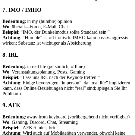
7. IMO / IMHO
Bedeutung
: in my (humble) opinion
Wo
: überall—Foren, E-Mail, Chat
Beispiel
: “IMO, der Dunkelmodus sollte Standard sein.”
Achtung
: “Humble” ist oft ironisch. IMHO kann passiv-aggressiv
wirken; Substanz ist wichtiger als Absicherung.
8. IRL
Bedeutung
: in real life (persönlich, offline)
Wo
: Veranstaltungsplanung, Posts, Gaming
Beispiel
: “Lass uns IRL nach der Keynote treffen.”
Achtung
: Einige bevorzugen “in person”, da “real life” implizieren
kann, dass Online-Beziehungen nicht “real” sind; spiegeln Sie Ihr
Publikum.
9. AFK
Bedeutung
: away from keyboard (vorübergehend nicht verfügbar)
Wo
: Gaming, Discord, Chat, Streaming
Beispiel
: “AFK 5 mins, brb.”
Achtung
: Wird auch auf Mobilgeräten verwendet, obwohl keine