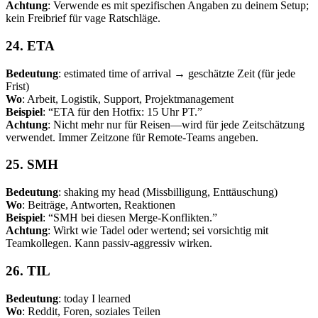
Achtung
: Verwende es mit spezifischen Angaben zu deinem Setup;
kein Freibrief für vage Ratschläge.
24. ETA
Bedeutung
: estimated time of arrival → geschätzte Zeit (für jede
Frist)
Wo
: Arbeit, Logistik, Support, Projektmanagement
Beispiel
: “ETA für den Hotfix: 15 Uhr PT.”
Achtung
: Nicht mehr nur für Reisen—wird für jede Zeitschätzung
verwendet. Immer Zeitzone für Remote-Teams angeben.
25. SMH
Bedeutung
: shaking my head (Missbilligung, Enttäuschung)
Wo
: Beiträge, Antworten, Reaktionen
Beispiel
: “SMH bei diesen Merge-Konflikten.”
Achtung
: Wirkt wie Tadel oder wertend; sei vorsichtig mit
Teamkollegen. Kann passiv-aggressiv wirken.
26. TIL
Bedeutung
: today I learned
Wo
: Reddit, Foren, soziales Teilen