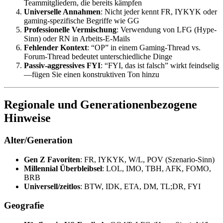
Teammitgliedern, die bereits kämpfen
Universelle Annahmen
: Nicht jeder kennt FR, IYKYK oder
gaming-spezifische Begriffe wie GG
Professionelle Vermischung
: Verwendung von LFG (Hype-
Sinn) oder RN in Arbeits-E-Mails
Fehlender Kontext
: “OP” in einem Gaming-Thread vs.
Forum-Thread bedeutet unterschiedliche Dinge
Passiv-aggressives FYI
: “FYI, das ist falsch” wirkt feindselig
—fügen Sie einen konstruktiven Ton hinzu
Regionale und Generationenbezogene
Hinweise
Alter/Generation
Gen Z Favoriten
: FR, IYKYK, W/L, POV (Szenario-Sinn)
Millennial Überbleibsel
: LOL, IMO, TBH, AFK, FOMO,
BRB
Universell/zeitlos
: BTW, IDK, ETA, DM, TL;DR, FYI
Geografie