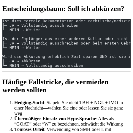
Entscheidungsbaum: Soll ich abkürzen?
Ist dies formale Dokumentation oder rechtliche/medizini
├─ JA → Vollständig ausschreiben
└─ NEIN → Weiter
Ist der Empfänger aus einer anderen Kultur oder nicht e
├─ JA → Vollständig ausschreiben oder beim ersten Gebra
└─ NEIN → Weiter
Wird die Abkürzung erheblich Zeit sparen UND ist sie im
├─ JA → Abkürzen
└─ NEIN → Vollständig ausschreiben
Häufige Fallstricke, die vermieden
werden sollten
Hedging-Sucht
: Stapeln Sie nicht TBH + NGL + IMO in
einer Nachricht—wählen Sie eine oder lassen Sie sie ganz
weg
Übermäßiger Einsatz von Hype-Sprache
: Alles als
“GOAT” oder “W” zu bezeichnen, schwächt die Wirkung
Tonloses Urteil
: Verwendung von SMH oder L mit