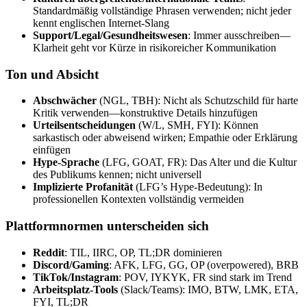
Standardmäßig vollständige Phrasen verwenden; nicht jeder
kennt englischen Internet-Slang
Support/Legal/Gesundheitswesen
: Immer ausschreiben—
Klarheit geht vor Kürze in risikoreicher Kommunikation
Ton und Absicht
Abschwächer
(NGL, TBH): Nicht als Schutzschild für harte
Kritik verwenden—konstruktive Details hinzufügen
Urteilsentscheidungen
(W/L, SMH, FYI): Können
sarkastisch oder abweisend wirken; Empathie oder Erklärung
einfügen
Hype-Sprache
(LFG, GOAT, FR): Das Alter und die Kultur
des Publikums kennen; nicht universell
Implizierte Profanität
(LFG’s Hype-Bedeutung): In
professionellen Kontexten vollständig vermeiden
Plattformnormen unterscheiden sich
Reddit
: TIL, IIRC, OP, TL;DR dominieren
Discord/Gaming
: AFK, LFG, GG, OP (overpowered), BRB
TikTok/Instagram
: POV, IYKYK, FR sind stark im Trend
Arbeitsplatz-Tools
(Slack/Teams): IMO, BTW, LMK, ETA,
FYI, TL;DR