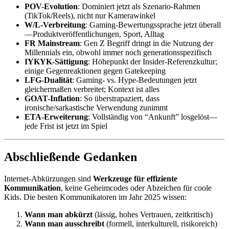
POV-Evolution
: Dominiert jetzt als Szenario-Rahmen
(TikTok/Reels), nicht nur Kamerawinkel
W/L-Verbreitung
: Gaming-Bewertungssprache jetzt überall
—Produktveröffentlichungen, Sport, Alltag
FR Mainstream
: Gen Z Begriff dringt in die Nutzung der
Millennials ein, obwohl immer noch generationsspezifisch
IYKYK-Sättigung
: Höhepunkt der Insider-Referenzkultur;
einige Gegenreaktionen gegen Gatekeeping
LFG-Dualität
: Gaming- vs. Hype-Bedeutungen jetzt
gleichermaßen verbreitet; Kontext ist alles
GOAT-Inflation
: So überstrapaziert, dass
ironische/sarkastische Verwendung zunimmt
ETA-Erweiterung
: Vollständig von “Ankunft” losgelöst—
jede Frist ist jetzt im Spiel
Abschließende Gedanken
Internet-Abkürzungen sind
Werkzeuge für effiziente
Kommunikation
, keine Geheimcodes oder Abzeichen für coole
Kids. Die besten Kommunikatoren im Jahr 2025 wissen:
Wann man abkürzt
(lässig, hohes Vertrauen, zeitkritisch)
Wann man ausschreibt
(formell, interkulturell, risikoreich)