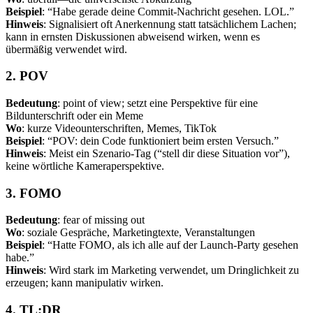
Beispiel
: “Habe gerade deine Commit-Nachricht gesehen. LOL.”
Hinweis
: Signalisiert oft Anerkennung statt tatsächlichem Lachen;
kann in ernsten Diskussionen abweisend wirken, wenn es
übermäßig verwendet wird.
2. POV
Bedeutung
: point of view; setzt eine Perspektive für eine
Bildunterschrift oder ein Meme
Wo
: kurze Videounterschriften, Memes, TikTok
Beispiel
: “POV: dein Code funktioniert beim ersten Versuch.”
Hinweis
: Meist ein Szenario-Tag (“stell dir diese Situation vor”),
keine wörtliche Kameraperspektive.
3. FOMO
Bedeutung
: fear of missing out
Wo
: soziale Gespräche, Marketingtexte, Veranstaltungen
Beispiel
: “Hatte FOMO, als ich alle auf der Launch-Party gesehen
habe.”
Hinweis
: Wird stark im Marketing verwendet, um Dringlichkeit zu
erzeugen; kann manipulativ wirken.
4. TL;DR