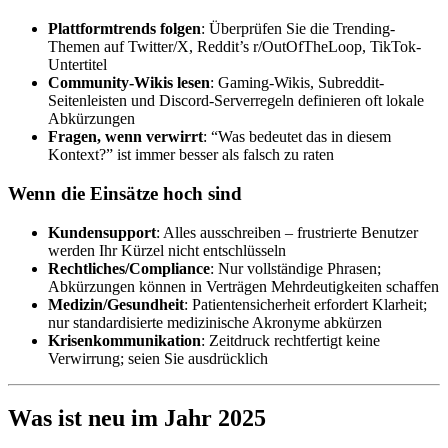
Plattformtrends folgen
: Überprüfen Sie die Trending-
Themen auf Twitter/X, Reddit’s r/OutOfTheLoop, TikTok-
Untertitel
Community-Wikis lesen
: Gaming-Wikis, Subreddit-
Seitenleisten und Discord-Serverregeln definieren oft lokale
Abkürzungen
Fragen, wenn verwirrt
: “Was bedeutet das in diesem
Kontext?” ist immer besser als falsch zu raten
Wenn die Einsätze hoch sind
Kundensupport
: Alles ausschreiben – frustrierte Benutzer
werden Ihr Kürzel nicht entschlüsseln
Rechtliches/Compliance
: Nur vollständige Phrasen;
Abkürzungen können in Verträgen Mehrdeutigkeiten schaffen
Medizin/Gesundheit
: Patientensicherheit erfordert Klarheit;
nur standardisierte medizinische Akronyme abkürzen
Krisenkommunikation
: Zeitdruck rechtfertigt keine
Verwirrung; seien Sie ausdrücklich
Was ist neu im Jahr 2025