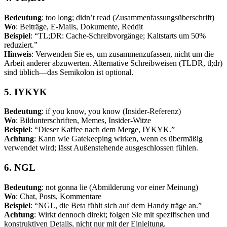
Bedeutung
: too long; didn’t read (Zusammenfassungsüberschrift)
Wo
: Beiträge, E-Mails, Dokumente, Reddit
Beispiel
: “TL;DR: Cache-Schreibvorgänge; Kaltstarts um 50%
reduziert.”
Hinweis
: Verwenden Sie es, um zusammenzufassen, nicht um die
Arbeit anderer abzuwerten. Alternative Schreibweisen (TLDR, tl;dr)
sind üblich—das Semikolon ist optional.
5. IYKYK
Bedeutung
: if you know, you know (Insider-Referenz)
Wo
: Bildunterschriften, Memes, Insider-Witze
Beispiel
: “Dieser Kaffee nach dem Merge, IYKYK.”
Achtung
: Kann wie Gatekeeping wirken, wenn es übermäßig
verwendet wird; lässt Außenstehende ausgeschlossen fühlen.
6. NGL
Bedeutung
: not gonna lie (Abmilderung vor einer Meinung)
Wo
: Chat, Posts, Kommentare
Beispiel
: “NGL, die Beta fühlt sich auf dem Handy träge an.”
Achtung
: Wirkt dennoch direkt; folgen Sie mit spezifischen und
konstruktiven Details, nicht nur mit der Einleitung.