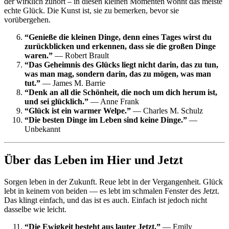
der wirklich zuhört – in diesen kleinen Momenten wohnt das meiste
echte Glück. Die Kunst ist, sie zu bemerken, bevor sie
vorübergehen.
“Genieße die kleinen Dinge, denn eines Tages wirst du
zurückblicken und erkennen, dass sie die großen Dinge
waren.”
— Robert Brault
“Das Geheimnis des Glücks liegt nicht darin, das zu tun,
was man mag, sondern darin, das zu mögen, was man
tut.”
— James M. Barrie
“Denk an all die Schönheit, die noch um dich herum ist,
und sei glücklich.”
— Anne Frank
“Glück ist ein warmer Welpe.”
— Charles M. Schulz
“Die besten Dinge im Leben sind keine Dinge.”
—
Unbekannt
Über das Leben im Hier und Jetzt
Sorgen leben in der Zukunft. Reue lebt in der Vergangenheit. Glück
lebt in keinem von beiden — es lebt im schmalen Fenster des Jetzt.
Das klingt einfach, und das ist es auch. Einfach ist jedoch nicht
dasselbe wie leicht.
“Die Ewigkeit besteht aus lauter Jetzt.”
— Emily