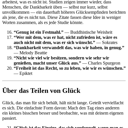
arbeitest, was es nicht ist. Studien zeigen immer wieder, dass
Menschen, die Dankbarkeit üben — selbst nur kurz, selbst
unvollkommen — ein dauerhaft höheres Glücksempfinden berichten
als jene, die es nicht tun. Diese Zitate fassen diese Idee in weniger
Worten zusammen, als es jede Studie könnte.
“Genug ist ein Festmahl.”
— Buddhistische Weisheit
“Wer mit dem, was er hat, nicht zufrieden ist, wäre es
auch nicht mit dem, was er sich wünscht.”
— Sokrates
“Dankbarkeit verwandelt das, was wir haben, in genug.”
— Melody Beattie
“Nicht wie viel wir besitzen, sondern wie sehr wir
genießen, macht unser Glück aus.”
— Charles Spurgeon
“Freiheit ist das Recht, so zu leben, wie wir es wünschen.”
— Epiktet
Über das Teilen von Glück
Glück, das man für sich behält, hält nicht lange. Geteilt vervielfacht
es sich. Die einfachste Form davon: Mach den Tag eines anderen
ein kleines bisschen besser und beobachte, was mit deinem eigenen
passiert.
“Glück ist das Einzige, das sich verdoppelt, wenn man es