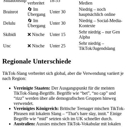
Situationship
18-35
verbreitet
Medien
🔄 Im
Niedrig – noch
Brainrot
Unter 30
Übergang
hauptsächlich online
🔄 Im
Niedrig – Social-Media-
Delulu
Unter 30
Übergang
Kontexte
Sehr niedrig – nur Gen
Skibidi
❌ Nische
Unter 15
Alpha
Sehr niedrig –
Unc
❌ Nische
Unter 25
TikTok/Jugendslang
Regionale Unterschiede
TikTok-Slang verbreitet sich global, aber die Verwendung variiert je
nach Region:
Vereinigte Staaten:
Der Ausgangspunkt für die meisten
TikTok-Slang-Begriffe. Begriffe wie “bet”, “no cap” und
“rizz” werden über alle demografischen Gruppen hinweg
verwendet.
Vereinigtes Königreich:
Britische Teenager mischen TikTok-
Phrasen mit lokalem Slang – “That’s bare slay, innit.” Einige
Begriffe wie “mid” setzten sich im UK schneller durch.
Australien:
Aussies mischen TikTok-Vokabular mit lokalen