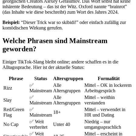
georgischen Creators Alexey Gerasimov. Das Wort selbst hat keine
inhärente Bedeutung – das ist der Witz. Oxford nannte “brainrot”
(das Inhalte wie diese beschreibt) zum Wort des Jahres 2024.
Beispiel:
“Dieser Trick war so skibidi!” oder einfach zufällig zur
komödischen Wirkung gerufen.
Welche Phrasen sind Mainstream
geworden?
Einiger TikTok-Slang bleibt online; andere schaffen es in die
Alltagssprache. Hier ist der aktuelle Status:
Phrase
Status
Altersgruppen
Formalität
✅
Alle
Mittel – OK in lockerem
Rizz
Mainstream
Altersgruppen
Arbeitsgespräch
✅
Alle
Mittel – weithin
Slay
Mainstream
Altersgruppen
verstanden
Red/Green
✅
Mittel – verwendet in
18+
Flag
Mainstream
HR und Dating
✅ Weit
Niedrig – nur
No Cap
Unter 40
verbreitet
umgangssprachlich
✅ Weit
Mittel – erscheint in