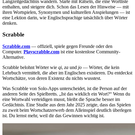
Langzeitgedächtnis wandern. Starte mit Rätseln, die eine Wortliste
enthalten, und steigere dich. Schon das Lesen der Hinweise — mit
ihren Wortspielen, Synonymen und kulturellen Anspielungen — ist
eine Lektion darin, wie Englischsprachige tatsächlich über Wörter
denken.
Scrabble
Scrabble.com
— offiziell, spiele gegen Freunde oder den
Computer.
Playscrabble.com
ist eine kostenlose Community-
Alternative.
Scrabble belohnt Wörter wie
qi
,
za
und
jo
— Wörter, die kein
Lehrbuch vermittelt, die aber im Englischen existieren. Du entdeckst
Wortschätze, von deren Existenz du nichts wusstest.
Was Scrabble von Solo-Apps unterscheidet, ist die Person auf der
anderen Seite des Spielbretts. „Ist das wirklich ein Wort?“ Wenn du
eine Wortwahl verteidigen musst, bleibt die Sprache besser im
Gedächtnis. Eine Studie aus dem Jahr 2025 zeigte, dass das Spielen
zu zweit beim Wortschatzerwerb dem Alleinspiel deutlich überlegen
ist. Du lernst mehr, weil dir das Gewinnen wichtig ist.