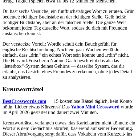
fertig. Täglich spielen etwa 10 bis 12 Millionen Menschen.
Du hast sechs Versuche, ein fünfbuchstabiges Wort zu erraten. Grün
bedeutet: richtiger Buchstabe an der richtigen Stelle. Gelb heißt:
richtiger Buchstabe, aber an der falschen Stelle. Die ganze Welt
bekommt jeden Tag dasselbe Wort, sodass du dich mit Freunden
austauschen kannst.
Der versteckte Vorteil: Wordle schult dein Bauchgefühl für
englische Rechtschreibung. Nach ein paar Wochen weißt du
einfach, dass „drin“ ein echtes Wort sein könnte und „rdin“ nicht.
Die Harvard-Forscherin Nadine Gaab beschreibt das als das
„letterbox“-System deines Gehirns — dasselbe System, das dir
erlaubt, das Gesicht eines Freundes zu erkennen, ohne jedes Detail
zu analysieren.
Kreuzworträtsel
BestCrosswords.com
— 15 kostenlose Rätsel täglich, kein Konto
nötig. Lieber etwas Kürzeres? Das
Yahoo Mini Crossword
wurde
im April 2026 gestartet und dauert zwei Minuten.
Kreuzworträtsel verlangen etwas, das Karteikarten nicht können: ein
Wort aus dem Gedächtnis abrufen, basierend auf seiner Bedeutung.
Dieser Abrufvorgang sorgt dafür, dass Vokabeln vom Kurzzeit- ins