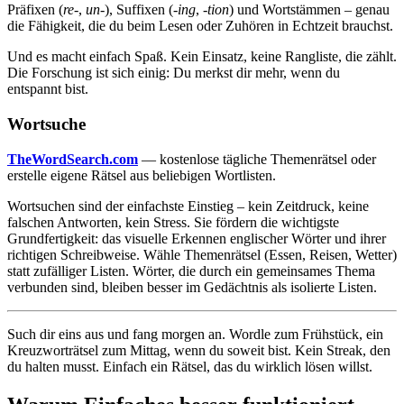
Präfixen (
re-
,
un-
), Suffixen (
-ing
,
-tion
) und Wortstämmen – genau
die Fähigkeit, die du beim Lesen oder Zuhören in Echtzeit brauchst.
Und es macht einfach Spaß. Kein Einsatz, keine Rangliste, die zählt.
Die Forschung ist sich einig: Du merkst dir mehr, wenn du
entspannt bist.
Wortsuche
TheWordSearch.com
— kostenlose tägliche Themenrätsel oder
erstelle eigene Rätsel aus beliebigen Wortlisten.
Wortsuchen sind der einfachste Einstieg – kein Zeitdruck, keine
falschen Antworten, kein Stress. Sie fördern die wichtigste
Grundfertigkeit: das visuelle Erkennen englischer Wörter und ihrer
richtigen Schreibweise. Wähle Themenrätsel (Essen, Reisen, Wetter)
statt zufälliger Listen. Wörter, die durch ein gemeinsames Thema
verbunden sind, bleiben besser im Gedächtnis als isolierte Listen.
Such dir eins aus und fang morgen an. Wordle zum Frühstück, ein
Kreuzworträtsel zum Mittag, wenn du soweit bist. Kein Streak, den
du halten musst. Einfach ein Rätsel, das du wirklich lösen willst.