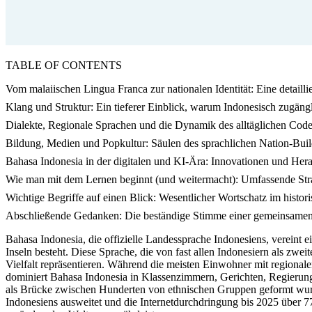
TABLE OF CONTENTS
Vom malaiischen Lingua Franca zur nationalen Identität: Eine detaillie
Klang und Struktur: Ein tieferer Einblick, warum Indonesisch zugängl
Dialekte, Regionale Sprachen und die Dynamik des alltäglichen Cod
Bildung, Medien und Popkultur: Säulen des sprachlichen Nation-Buil
Bahasa Indonesia in der digitalen und KI-Ära: Innovationen und Her
Wie man mit dem Lernen beginnt (und weitermacht): Umfassende Str
Wichtige Begriffe auf einen Blick: Wesentlicher Wortschatz im histor
Abschließende Gedanken: Die beständige Stimme einer gemeinsame
Bahasa Indonesia, die offizielle Landessprache Indonesiens, vereint 
Inseln besteht. Diese Sprache, die von fast allen Indonesiern als zw
Vielfalt repräsentieren. Während die meisten Einwohner mit regiona
dominiert Bahasa Indonesia in Klassenzimmern, Gerichten, Regierung,
als Brücke zwischen Hunderten von ethnischen Gruppen geformt wurde,
Indonesiens ausweitet und die Internetdurchdringung bis 2025 über 77