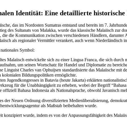
en Identität: Eine detaillierte historische
ische, das im Nordosten Sumatras entstand und bereits im 7. Jahrhunde
tieg des Sultanats von Malakka, wurde das klassische Malaiisch zur d
, die die Kommunikation zwischen verschiedenen Händlern, darunter Ar
aiisch als regionaler Vermittler verankert, auch wenn Niederländisch 
 nationales Symbol:
tes Malaiisch entwickelte sich zu einer Lingua Franca, die sich durch
 aufnahm, um seinen Wortschatz für Handel und Diplomatie zu bereiche
e Linguist Charles van Ophuijsen standardisierte das Malaiische mit dem
 kolonialen Bildungspolitiken ermöglichte.
 Jugendkongresses in Batavia (heute Jakarta) erklärten nationalistisc
Werkzeug für die Unabhängigkeit zu erheben, wobei der Begriff “Bah
 offiziell Bahasa Indonesia als Nationalsprache, obwohl Javanisch me
 der Neuen Ordnung diversifizierten Medienliberalisierung, demokra
chentwicklungsagentur als Maßstab beibehalten wurde.
it konzipiert wurde, indem es von der Anpassungsfähigkeit des Malaiis