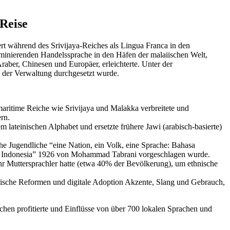
 Reise
rt während des Srivijaya-Reiches als Lingua Franca in den
ominierenden Handelssprache in den Häfen der malaiischen Welt,
aber, Chinesen und Europäer, erleichterte. Unter der
in der Verwaltung durchgesetzt wurde.
 maritime Reiche wie Srivijaya und Malakka verbreitete und
rn.
 lateinischen Alphabet und ersetzte frühere Jawi (arabisch-basierte)
he Jugendliche “eine Nation, ein Volk, eine Sprache: Bahasa
asa Indonesia” 1926 von Mohammad Tabrani vorgeschlagen wurde.
hr Muttersprachler hatte (etwa 40% der Bevölkerung), um ethnische
tische Reformen und digitale Adoption Akzente, Slang und Gebrauch,
chen profitierte und Einflüsse von über 700 lokalen Sprachen und