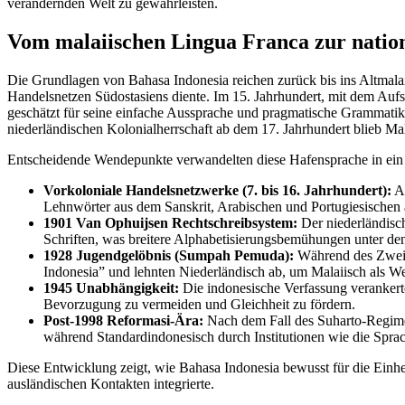
verändernden Welt zu gewährleisten.
Vom malaiischen Lingua Franca zur national
Die Grundlagen von Bahasa Indonesia reichen zurück bis ins Altmalai
Handelsnetzen Südostasiens diente. Im 15. Jahrhundert, mit dem Aufs
geschätzt für seine einfache Aussprache und pragmatische Grammatik
niederländischen Kolonialherrschaft ab dem 17. Jahrhundert blieb Mal
Entscheidende Wendepunkte verwandelten diese Hafensprache in ein
Vorkoloniale Handelsnetzwerke (7. bis 16. Jahrhundert):
Al
Lehnwörter aus dem Sanskrit, Arabischen und Portugiesischen
1901 Van Ophuijsen Rechtschreibsystem:
Der niederländisch
Schriften, was breitere Alphabetisierungsbemühungen unter den
1928 Jugendgelöbnis (Sumpah Pemuda):
Während des Zweiten
Indonesia” und lehnten Niederländisch ab, um Malaiisch als 
1945 Unabhängigkeit:
Die indonesische Verfassung verankerte
Bevorzugung zu vermeiden und Gleichheit zu fördern.
Post-1998 Reformasi-Ära:
Nach dem Fall des Suharto-Regimes
während Standardindonesisch durch Institutionen wie die Spra
Diese Entwicklung zeigt, wie Bahasa Indonesia bewusst für die Einhe
ausländischen Kontakten integrierte.