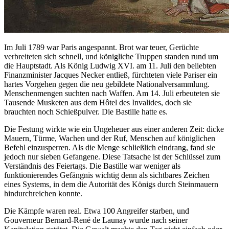
Im Juli 1789 war Paris angespannt. Brot war teuer, Gerüchte
verbreiteten sich schnell, und königliche Truppen standen rund um
die Hauptstadt. Als König Ludwig XVI. am 11. Juli den beliebten
Finanzminister Jacques Necker entließ, fürchteten viele Pariser ein
hartes Vorgehen gegen die neu gebildete Nationalversammlung.
Menschenmengen suchten nach Waffen. Am 14. Juli erbeuteten sie
Tausende Musketen aus dem Hôtel des Invalides, doch sie
brauchten noch Schießpulver. Die Bastille hatte es.
Die Festung wirkte wie ein Ungeheuer aus einer anderen Zeit: dicke
Mauern, Türme, Wachen und der Ruf, Menschen auf königlichen
Befehl einzusperren. Als die Menge schließlich eindrang, fand sie
jedoch nur sieben Gefangene. Diese Tatsache ist der Schlüssel zum
Verständnis des Feiertags. Die Bastille war weniger als
funktionierendes Gefängnis wichtig denn als sichtbares Zeichen
eines Systems, in dem die Autorität des Königs durch Steinmauern
hindurchreichen konnte.
Die Kämpfe waren real. Etwa 100 Angreifer starben, und
Gouverneur Bernard-René de Launay wurde nach seiner