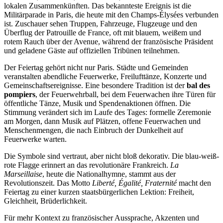
lokalen Zusammenkünften. Das bekannteste Ereignis ist die
Militärparade in Paris, die heute mit den Champs-Élysées verbunden
ist. Zuschauer sehen Truppen, Fahrzeuge, Flugzeuge und den
Überflug der Patrouille de France, oft mit blauem, weißem und
rotem Rauch über der Avenue, während der französische Präsident
und geladene Gäste auf offiziellen Tribünen teilnehmen.
Der Feiertag gehört nicht nur Paris. Städte und Gemeinden
veranstalten abendliche Feuerwerke, Freilufttänze, Konzerte und
Gemeinschaftsereignisse. Eine besondere Tradition ist der
bal des
pompiers
, der Feuerwehrball, bei dem Feuerwachen ihre Türen für
öffentliche Tänze, Musik und Spendenaktionen öffnen. Die
Stimmung verändert sich im Laufe des Tages: formelle Zeremonie
am Morgen, dann Musik auf Plätzen, offene Feuerwachen und
Menschenmengen, die nach Einbruch der Dunkelheit auf
Feuerwerke warten.
Die Symbole sind vertraut, aber nicht bloß dekorativ. Die blau-weiß-
rote Flagge erinnert an das revolutionäre Frankreich.
La
Marseillaise
, heute die Nationalhymne, stammt aus der
Revolutionszeit. Das Motto
Liberté, Égalité, Fraternité
macht den
Feiertag zu einer kurzen staatsbürgerlichen Lektion: Freiheit,
Gleichheit, Brüderlichkeit.
Für mehr Kontext zu französischer Aussprache, Akzenten und