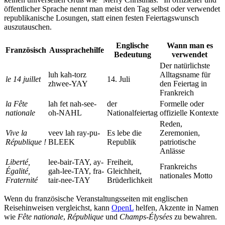
öffentlicher Sprache nennt man meist den Tag selbst oder verwendet
republikanische Losungen, statt einen festen Feiertagswunsch
auszutauschen.
Englische
Wann man es
Französisch
Aussprachehilfe
Bedeutung
verwendet
Der natürlichste
luh kah-torz
Alltagsname für
le 14 juillet
14. Juli
zhwee-YAY
den Feiertag in
Frankreich
la Fête
lah fet nah-see-
der
Formelle oder
nationale
oh-NAHL
Nationalfeiertag
offizielle Kontexte
Reden,
Vive la
veev lah ray-pu-
Es lebe die
Zeremonien,
République !
BLEEK
Republik
patriotische
Anlässe
Liberté,
lee-bair-TAY, ay-
Freiheit,
Frankreichs
Égalité,
gah-lee-TAY, fra-
Gleichheit,
nationales Motto
Fraternité
tair-nee-TAY
Brüderlichkeit
Wenn du französische Veranstaltungsseiten mit englischen
Reisehinweisen vergleichst, kann
OpenL
helfen, Akzente in Namen
wie
Fête nationale
,
République
und
Champs-Élysées
zu bewahren.