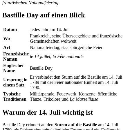
französischen Nationalfeiertag.
Bastille Day auf einen Blick
Datum
Jedes Jahr am 14. Juli
Frankreich, seine Überseegebiete und französische
Wo
Gemeinschaften weltweit
Art
Nationalfeiertag, staatsbürgerliche Feier
Französische
le 14 juillet
,
la Fête nationale
Namen
Englischer
Bastille Day
Name
Er verbindet den Sturm auf die Bastille am 14. Juli
Ursprung in
1789 mit der Feier nationaler Einheit am 14. Juli
einem Satz
1790.
Typische
Militärparade, Feuerwerk, Konzerte, öffentliche
Traditionen
Tänze, Trikolore und
La Marseillaise
Warum der 14. Juli wichtig ist
Bastille Day erinnert an den
Sturm auf die Bastille
am 14. Juli
1789, als Pariser eine mittelalterliche Festung und ein Gefängnis