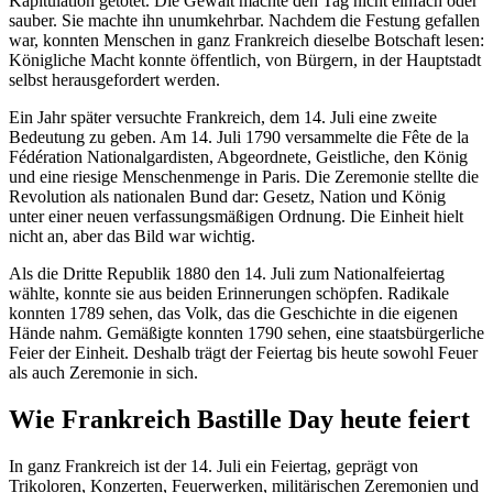
Kapitulation getötet. Die Gewalt machte den Tag nicht einfach oder
sauber. Sie machte ihn unumkehrbar. Nachdem die Festung gefallen
war, konnten Menschen in ganz Frankreich dieselbe Botschaft lesen:
Königliche Macht konnte öffentlich, von Bürgern, in der Hauptstadt
selbst herausgefordert werden.
Ein Jahr später versuchte Frankreich, dem 14. Juli eine zweite
Bedeutung zu geben. Am 14. Juli 1790 versammelte die Fête de la
Fédération Nationalgardisten, Abgeordnete, Geistliche, den König
und eine riesige Menschenmenge in Paris. Die Zeremonie stellte die
Revolution als nationalen Bund dar: Gesetz, Nation und König
unter einer neuen verfassungsmäßigen Ordnung. Die Einheit hielt
nicht an, aber das Bild war wichtig.
Als die Dritte Republik 1880 den 14. Juli zum Nationalfeiertag
wählte, konnte sie aus beiden Erinnerungen schöpfen. Radikale
konnten 1789 sehen, das Volk, das die Geschichte in die eigenen
Hände nahm. Gemäßigte konnten 1790 sehen, eine staatsbürgerliche
Feier der Einheit. Deshalb trägt der Feiertag bis heute sowohl Feuer
als auch Zeremonie in sich.
Wie Frankreich Bastille Day heute feiert
In ganz Frankreich ist der 14. Juli ein Feiertag, geprägt von
Trikoloren, Konzerten, Feuerwerken, militärischen Zeremonien und