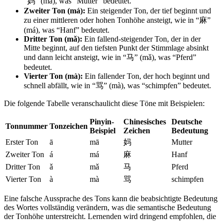
“妈” (mā), was “Mutter” bedeutet.
Zweiter Ton (má):
Ein steigender Ton, der tief beginnt und
zu einer mittleren oder hohen Tonhöhe ansteigt, wie in “麻”
(má), was “Hanf” bedeutet.
Dritter Ton (mǎ):
Ein fallend-steigender Ton, der in der
Mitte beginnt, auf den tiefsten Punkt der Stimmlage absinkt
und dann leicht ansteigt, wie in “马” (mǎ), was “Pferd”
bedeutet.
Vierter Ton (mà):
Ein fallender Ton, der hoch beginnt und
schnell abfällt, wie in “骂” (mà), was “schimpfen” bedeutet.
Die folgende Tabelle veranschaulicht diese Töne mit Beispielen:
Pinyin-
Chinesisches
Deutsche
Tonnummer
Tonzeichen
Beispiel
Zeichen
Bedeutung
Erster Ton
ā
mā
妈
Mutter
Zweiter Ton
á
má
麻
Hanf
Dritter Ton
ǎ
mǎ
马
Pferd
Vierter Ton
à
mà
骂
schimpfen
Eine falsche Aussprache des Tons kann die beabsichtigte Bedeutung
des Wortes vollständig verändern, was die semantische Bedeutung
der Tonhöhe unterstreicht. Lernenden wird dringend empfohlen, die