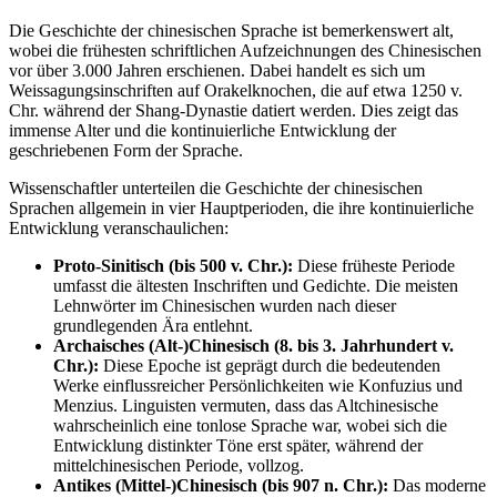
Die Geschichte der chinesischen Sprache ist bemerkenswert alt,
wobei die frühesten schriftlichen Aufzeichnungen des Chinesischen
vor über 3.000 Jahren erschienen. Dabei handelt es sich um
Weissagungsinschriften auf Orakelknochen, die auf etwa 1250 v.
Chr. während der Shang-Dynastie datiert werden. Dies zeigt das
immense Alter und die kontinuierliche Entwicklung der
geschriebenen Form der Sprache.
Wissenschaftler unterteilen die Geschichte der chinesischen
Sprachen allgemein in vier Hauptperioden, die ihre kontinuierliche
Entwicklung veranschaulichen:
Proto-Sinitisch (bis 500 v. Chr.):
Diese früheste Periode
umfasst die ältesten Inschriften und Gedichte. Die meisten
Lehnwörter im Chinesischen wurden nach dieser
grundlegenden Ära entlehnt.
Archaisches (Alt-)Chinesisch (8. bis 3. Jahrhundert v.
Chr.):
Diese Epoche ist geprägt durch die bedeutenden
Werke einflussreicher Persönlichkeiten wie Konfuzius und
Menzius. Linguisten vermuten, dass das Altchinesische
wahrscheinlich eine tonlose Sprache war, wobei sich die
Entwicklung distinkter Töne erst später, während der
mittelchinesischen Periode, vollzog.
Antikes (Mittel-)Chinesisch (bis 907 n. Chr.):
Das moderne