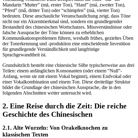
Mandarin “Mutter” (mā, erster Ton), “Hanf” (má, zweiter Ton),
“Pferd” (mǎ, dritter Ton) oder “schimpfen” (mà, vierter Ton)
bedeuten. Diese anschauliche Veranschaulichung zeigt, dass Töne
nicht nur ein Akzentmerkmal sind, sondern ein grundlegender
Bestandteil des chinesischen Wortschatzes. Missverständnisse oder
falsche Aussprache der Töne können zu erheblichen
Kommunikationsproblemen führen, weshalb frühes, gezieltes Üben
der Tonerkennung und -produktion eine entscheidende Investition
für grundlegende Verständlichkeit und langfristige
Sprachgewandtheit ist.
Grundsätzlich besteht eine chinesische Silbe typischerweise aus drei
Teilen: einem anfänglichen Konsonanten (oder einem “Null”-
Anfang, wenn sie mit einem Vokal beginnt), einem Endvokal oder
einer Vokalkombination und einem Ton. Diese dreiteilige Struktur
bildet die Grundlage der chinesischen Aussprache, die in den
folgenden Abschnitten weiter untersucht wird.
2. Eine Reise durch die Zeit: Die reiche
Geschichte des Chinesischen
2.1. Alte Wurzeln: Von Orakelknochen zu
klassischen Texten