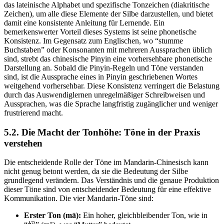
das lateinische Alphabet und spezifische Tonzeichen (diakritische
Zeichen), um alle diese Elemente der Silbe darzustellen, und bietet
damit eine konsistente Anleitung für Lernende. Ein
bemerkenswerter Vorteil dieses Systems ist seine phonetische
Konsistenz. Im Gegensatz zum Englischen, wo “stumme
Buchstaben” oder Konsonanten mit mehreren Aussprachen üblich
sind, strebt das chinesische Pinyin eine vorhersehbare phonetische
Darstellung an. Sobald die Pinyin-Regeln und Töne verstanden
sind, ist die Aussprache eines in Pinyin geschriebenen Wortes
weitgehend vorhersehbar. Diese Konsistenz verringert die Belastung
durch das Auswendiglernen unregelmäßiger Schreibweisen und
Aussprachen, was die Sprache langfristig zugänglicher und weniger
frustrierend macht.
5.2. Die Macht der Tonhöhe: Töne in der Praxis
verstehen
Die entscheidende Rolle der Töne im Mandarin-Chinesisch kann
nicht genug betont werden, da sie die Bedeutung der Silbe
grundlegend verändern. Das Verständnis und die genaue Produktion
dieser Töne sind von entscheidender Bedeutung für eine effektive
Kommunikation. Die vier Mandarin-Töne sind:
Erster Ton (mā):
Ein hoher, gleichbleibender Ton, wie in