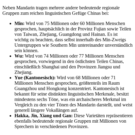
Neben Mandarin tragen mehrere andere bedeutende regionale
Gruppen zum reichen linguistischen Gefüge Chinas bei:
Min:
Wird von 75 Millionen oder 60 Millionen Menschen
gesprochen, hauptsächlich in der Provinz Fujian sowie Teilen
von Taiwan, Zhejiang, Guangdong und Hainan. Es ist
wichtig zu beachten, dass selbst innerhalb des Min-Zweigs
Untergruppen wie Southern Min untereinander unverständlich
sein können.
Wu:
Wird von 74 Millionen oder 77 Millionen Menschen
gesprochen, vorwiegend in den östlichsten Teilen Chinas,
einschließlich Shanghai und den Provinzen Jiangsu und
Zhejiang.
Yue (Kantonesisch):
Wird von 68 Millionen oder 71
Millionen Menschen gesprochen, größtenteils im Raum
Guangzhou und Hongkong konzentriert. Kantonesisch ist
bekannt für seine distinkten linguistischen Merkmale, besitzt
mindestens sechs Töne, was ein archaischeres Merkmal im
Vergleich zu den vier Tönen des Mandarin darstellt, und weist
generell längere Vokallängen auf.
Hakka, Jin, Xiang und Gan:
Diese Varietäten repräsentieren
ebenfalls bedeutende regionale Gruppen mit Millionen von
Sprechern in verschiedenen Provinzen.