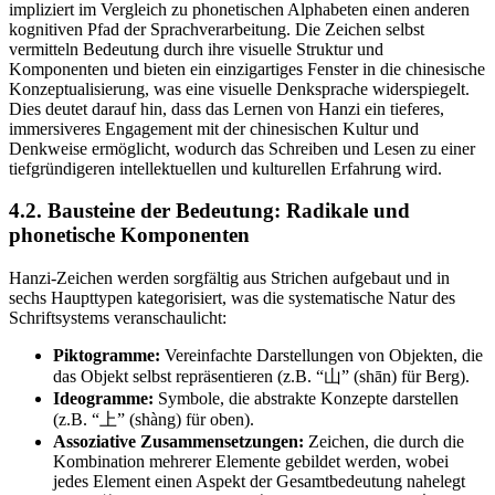
impliziert im Vergleich zu phonetischen Alphabeten einen anderen
kognitiven Pfad der Sprachverarbeitung. Die Zeichen selbst
vermitteln Bedeutung durch ihre visuelle Struktur und
Komponenten und bieten ein einzigartiges Fenster in die chinesische
Konzeptualisierung, was eine visuelle Denksprache widerspiegelt.
Dies deutet darauf hin, dass das Lernen von Hanzi ein tieferes,
immersiveres Engagement mit der chinesischen Kultur und
Denkweise ermöglicht, wodurch das Schreiben und Lesen zu einer
tiefgründigeren intellektuellen und kulturellen Erfahrung wird.
4.2. Bausteine der Bedeutung: Radikale und
phonetische Komponenten
Hanzi-Zeichen werden sorgfältig aus Strichen aufgebaut und in
sechs Haupttypen kategorisiert, was die systematische Natur des
Schriftsystems veranschaulicht:
Piktogramme:
Vereinfachte Darstellungen von Objekten, die
das Objekt selbst repräsentieren (z.B. “山” (shān) für Berg).
Ideogramme:
Symbole, die abstrakte Konzepte darstellen
(z.B. “上” (shàng) für oben).
Assoziative Zusammensetzungen:
Zeichen, die durch die
Kombination mehrerer Elemente gebildet werden, wobei
jedes Element einen Aspekt der Gesamtbedeutung nahelegt