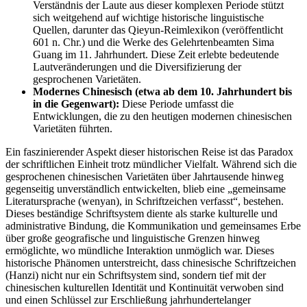
Verständnis der Laute aus dieser komplexen Periode stützt
sich weitgehend auf wichtige historische linguistische
Quellen, darunter das Qieyun-Reimlexikon (veröffentlicht
601 n. Chr.) und die Werke des Gelehrtenbeamten Sima
Guang im 11. Jahrhundert. Diese Zeit erlebte bedeutende
Lautveränderungen und die Diversifizierung der
gesprochenen Varietäten.
Modernes Chinesisch (etwa ab dem 10. Jahrhundert bis
in die Gegenwart):
Diese Periode umfasst die
Entwicklungen, die zu den heutigen modernen chinesischen
Varietäten führten.
Ein faszinierender Aspekt dieser historischen Reise ist das Paradox
der schriftlichen Einheit trotz mündlicher Vielfalt. Während sich die
gesprochenen chinesischen Varietäten über Jahrtausende hinweg
gegenseitig unverständlich entwickelten, blieb eine „gemeinsame
Literatursprache (wenyan), in Schriftzeichen verfasst“, bestehen.
Dieses beständige Schriftsystem diente als starke kulturelle und
administrative Bindung, die Kommunikation und gemeinsames Erbe
über große geografische und linguistische Grenzen hinweg
ermöglichte, wo mündliche Interaktion unmöglich war. Dieses
historische Phänomen unterstreicht, dass chinesische Schriftzeichen
(Hanzi) nicht nur ein Schriftsystem sind, sondern tief mit der
chinesischen kulturellen Identität und Kontinuität verwoben sind
und einen Schlüssel zur Erschließung jahrhundertelanger