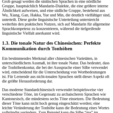
Grob gesagt werden die sinitischen Sprachen in eine nördliche
Gruppe, hauptsächlich Mandarin-Dialekte, die eine größere interne
Ähnlichkeit aufweisen, und eine südliche Gruppe, bestehend aus
Wu, Xiang, Gan, Hakka, Yue und Min, die deutlich vielfältiger sind,
unterteilt. Diese grobe linguistische Unterteilung unterstreicht
weiterhin den praktischen Nutzen, sich auf Mandarin für allgemeine
Sprachkompetenz zu konzentrieren, während die tiefgreifende
linguistische Vielfalt anerkannt wird.
1.3. Die tonale Natur des Chinesischen: Perfekte
Kommunikation durch Tonhöhen
Ein bestimmendes Merkmal aller chinesischen Varietäten, in
unterschiedlichem Ausmaß, ist ihre tonale Natur. Das bedeutet, dass
die Tonhöhenkontur, die bei der Aussprache einer Silbe verwendet
wird, entscheidend für die Unterscheidung von Wortbedeutungen
ist. Für Lernende aus nicht-tonalen Sprachen stellt dieser Aspekt oft
die größte Herausforderung dar.
Das moderne Standardchinesisch verwendet beispielsweise vier
verschiedene Töne, im Gegensatz zu archaischeren Sprachen wie
Kantonesisch, die mindestens sechs Töne einsetzen. Die Bedeutung
dieser Töne kann nicht hoch genug eingeschätzt werden; eine
leichte Veränderung der Tonhöhe kann die Bedeutung eines Wortes
vollständig verändern. Zum Beispiel kann die Silbe “ma” im