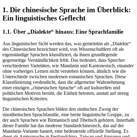
1. Die chinesische Sprache im Überblick:
Ein linguistisches Geflecht
1.1. Über „Dialekte“ hinaus: Eine Sprachfamilie
Aus linguistischer Sicht werden das, was gemeinhin als „Dialekte“
des Chinesischen bezeichnet wird, von Wissenschaftlern oft als
eigenständige Sprachen klassifiziert, da ihnen grundlegende
gegenseitige Verständlichkeit fehlt. Das bedeutet, dass Sprecher
verschiedener Varietäten, wie Mandarin und Kantonesisch, einander
ohne vorheriges Lernen nicht verstehen können, ähnlich wie die
Unterschiede zwischen modernen romanischen Sprachen. Diese
Klassifizierung verdeutlicht, dass die allgemeine Wahrnehmung
einer einzigen „chinesischen Sprache“ oft auf kulturellen und
politischen Motiven beruht, die Einheit betonen, anstatt auf streng
linguistischen Kriterien.
Die chinesischen Sprachen bilden den sinitischen Zweig der
sinotibetischen Sprachfamilie, eine breite linguistische Gruppe, zu
der auch Sprachen wie Birmanisch und Tibetisch gehören. Innerhalb
dieser Familie hat das moderne Standardchinesisch, das auf der
Mandarin-Variante basiert, eine bedeutende offizielle Stellung. Es
dient als Amtssprache in Festlandchina, Taiwan und Singapur und