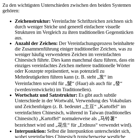
Zu den wichtigsten Unterschieden zwischen den beiden Systemen
gehören:
Zeichenstruktur:
Vereinfachte Schriftzeichen zeichnen sich
durch weniger Striche und generell einfachere visuelle
Strukturen im Vergleich zu ihren traditionellen Gegenstücken
aus.
Anzahl der Zeichen:
Der Vereinfachungsprozess beinhaltete
die Zusammenführung einiger traditioneller Zeichen, was zu
weniger häufig verwendeten Zeichen im vereinfachten
Chinesisch führte. Dies kann manchmal dazu führen, dass ein
einziges vereinfachtes Zeichen mehrere traditionelle Wörter
oder Konzepte repräsentiert, was potenziell zu
Mehrdeutigkeiten führen kann (z. B. steht „发“ im
Vereinfachten sowohl für „髮“ (Haar) als auch für „發“
(werden/entwickeln) im Traditionellen).
Wortschatz und Satzstruktur:
Es gibt auch subtile
Unterschiede in der Wortwahl, Verwendung des Vokabulars
und Zeichenfolgen (z. B. bedeutet „土豆“ „Kartoffel“ im
vereinfachten Chinesisch, während in Taiwan (traditionelles
Chinesisch) „Kartoffel“ normalerweise als „马铃薯“
bezeichnet wird und „花生“ für „Erdnuss“ verwendet wird).
Interpunktion:
Selbst die Interpunktion unterscheidet sich,
wobei vereinfachtes Chinesisch typischerweise westliche