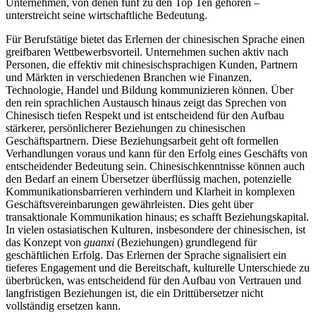
Unternehmen, von denen fünf zu den Top Ten gehören –
unterstreicht seine wirtschaftliche Bedeutung.
Für Berufstätige bietet das Erlernen der chinesischen Sprache einen
greifbaren Wettbewerbsvorteil. Unternehmen suchen aktiv nach
Personen, die effektiv mit chinesischsprachigen Kunden, Partnern
und Märkten in verschiedenen Branchen wie Finanzen,
Technologie, Handel und Bildung kommunizieren können. Über
den rein sprachlichen Austausch hinaus zeigt das Sprechen von
Chinesisch tiefen Respekt und ist entscheidend für den Aufbau
stärkerer, persönlicherer Beziehungen zu chinesischen
Geschäftspartnern. Diese Beziehungsarbeit geht oft formellen
Verhandlungen voraus und kann für den Erfolg eines Geschäfts von
entscheidender Bedeutung sein. Chinesischkenntnisse können auch
den Bedarf an einem Übersetzer überflüssig machen, potenzielle
Kommunikationsbarrieren verhindern und Klarheit in komplexen
Geschäftsvereinbarungen gewährleisten. Dies geht über
transaktionale Kommunikation hinaus; es schafft Beziehungskapital.
In vielen ostasiatischen Kulturen, insbesondere der chinesischen, ist
das Konzept von
guanxi
(Beziehungen) grundlegend für
geschäftlichen Erfolg. Das Erlernen der Sprache signalisiert ein
tieferes Engagement und die Bereitschaft, kulturelle Unterschiede zu
überbrücken, was entscheidend für den Aufbau von Vertrauen und
langfristigen Beziehungen ist, die ein Drittübersetzer nicht
vollständig ersetzen kann.