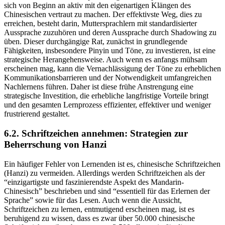
sich von Beginn an aktiv mit den eigenartigen Klängen des
Chinesischen vertraut zu machen. Der effektivste Weg, dies zu
erreichen, besteht darin, Muttersprachlern mit standardisierter
Aussprache zuzuhören und deren Aussprache durch Shadowing zu
üben. Dieser durchgängige Rat, zunächst in grundlegende
Fähigkeiten, insbesondere Pinyin und Töne, zu investieren, ist eine
strategische Herangehensweise. Auch wenn es anfangs mühsam
erscheinen mag, kann die Vernachlässigung der Töne zu erheblichen
Kommunikationsbarrieren und der Notwendigkeit umfangreichen
Nachlernens führen. Daher ist diese frühe Anstrengung eine
strategische Investition, die erhebliche langfristige Vorteile bringt
und den gesamten Lernprozess effizienter, effektiver und weniger
frustrierend gestaltet.
6.2. Schriftzeichen annehmen: Strategien zur
Beherrschung von Hanzi
Ein häufiger Fehler von Lernenden ist es, chinesische Schriftzeichen
(Hanzi) zu vermeiden. Allerdings werden Schriftzeichen als der
“einzigartigste und faszinierendste Aspekt des Mandarin-
Chinesisch” beschrieben und sind “essentiell für das Erlernen der
Sprache” sowie für das Lesen. Auch wenn die Aussicht,
Schriftzeichen zu lernen, entmutigend erscheinen mag, ist es
beruhigend zu wissen, dass es zwar über 50.000 chinesische