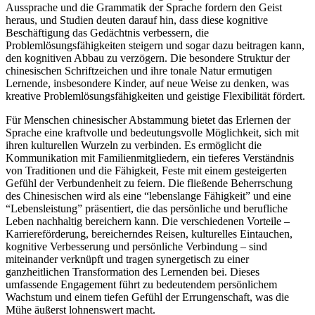
Aussprache und die Grammatik der Sprache fordern den Geist
heraus, und Studien deuten darauf hin, dass diese kognitive
Beschäftigung das Gedächtnis verbessern, die
Problemlösungsfähigkeiten steigern und sogar dazu beitragen kann,
den kognitiven Abbau zu verzögern. Die besondere Struktur der
chinesischen Schriftzeichen und ihre tonale Natur ermutigen
Lernende, insbesondere Kinder, auf neue Weise zu denken, was
kreative Problemlösungsfähigkeiten und geistige Flexibilität fördert.
Für Menschen chinesischer Abstammung bietet das Erlernen der
Sprache eine kraftvolle und bedeutungsvolle Möglichkeit, sich mit
ihren kulturellen Wurzeln zu verbinden. Es ermöglicht die
Kommunikation mit Familienmitgliedern, ein tieferes Verständnis
von Traditionen und die Fähigkeit, Feste mit einem gesteigerten
Gefühl der Verbundenheit zu feiern. Die fließende Beherrschung
des Chinesischen wird als eine “lebenslange Fähigkeit” und eine
“Lebensleistung” präsentiert, die das persönliche und berufliche
Leben nachhaltig bereichern kann. Die verschiedenen Vorteile –
Karriereförderung, bereicherndes Reisen, kulturelles Eintauchen,
kognitive Verbesserung und persönliche Verbindung – sind
miteinander verknüpft und tragen synergetisch zu einer
ganzheitlichen Transformation des Lernenden bei. Dieses
umfassende Engagement führt zu bedeutendem persönlichem
Wachstum und einem tiefen Gefühl der Errungenschaft, was die
Mühe äußerst lohnenswert macht.