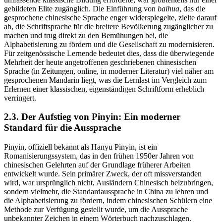
gebildeten Elite zugänglich. Die Einführung von
baihua
, das die
gesprochene chinesische Sprache enger widerspiegelte, zielte darauf
ab, die Schriftsprache für die breitere Bevölkerung zugänglicher zu
machen und trug direkt zu den Bemühungen bei, die
Alphabetisierung zu fördern und die Gesellschaft zu modernisieren.
Für zeitgenössische Lernende bedeutet dies, dass die überwiegende
Mehrheit der heute angetroffenen geschriebenen chinesischen
Sprache (in Zeitungen, online, in moderner Literatur) viel näher am
gesprochenen Mandarin liegt, was die Lernlast im Vergleich zum
Erlernen einer klassischen, eigenständigen Schriftform erheblich
verringert.
2.3. Der Aufstieg von Pinyin: Ein moderner
Standard für die Aussprache
Pinyin, offiziell bekannt als Hanyu Pinyin, ist ein
Romanisierungssystem, das in den frühen 1950er Jahren von
chinesischen Gelehrten auf der Grundlage früherer Arbeiten
entwickelt wurde. Sein primärer Zweck, der oft missverstanden
wird, war ursprünglich nicht, Ausländern Chinesisch beizubringen,
sondern vielmehr, die Standardaussprache in China zu lehren und
die Alphabetisierung zu fördern, indem chinesischen Schülern eine
Methode zur Verfügung gestellt wurde, um die Aussprache
unbekannter Zeichen in einem Wörterbuch nachzuschlagen.