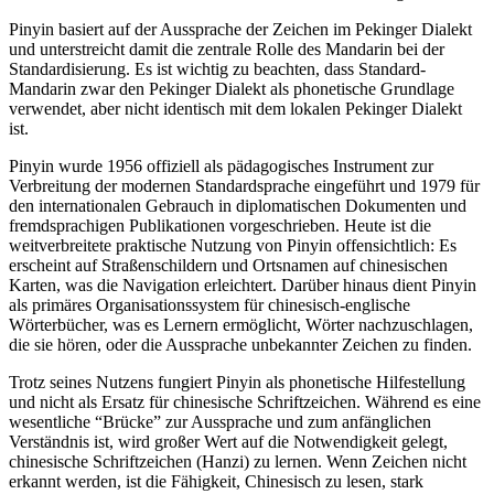
Pinyin basiert auf der Aussprache der Zeichen im Pekinger Dialekt
und unterstreicht damit die zentrale Rolle des Mandarin bei der
Standardisierung. Es ist wichtig zu beachten, dass Standard-
Mandarin zwar den Pekinger Dialekt als phonetische Grundlage
verwendet, aber nicht identisch mit dem lokalen Pekinger Dialekt
ist.
Pinyin wurde 1956 offiziell als pädagogisches Instrument zur
Verbreitung der modernen Standardsprache eingeführt und 1979 für
den internationalen Gebrauch in diplomatischen Dokumenten und
fremdsprachigen Publikationen vorgeschrieben. Heute ist die
weitverbreitete praktische Nutzung von Pinyin offensichtlich: Es
erscheint auf Straßenschildern und Ortsnamen auf chinesischen
Karten, was die Navigation erleichtert. Darüber hinaus dient Pinyin
als primäres Organisationssystem für chinesisch-englische
Wörterbücher, was es Lernern ermöglicht, Wörter nachzuschlagen,
die sie hören, oder die Aussprache unbekannter Zeichen zu finden.
Trotz seines Nutzens fungiert Pinyin als phonetische Hilfestellung
und nicht als Ersatz für chinesische Schriftzeichen. Während es eine
wesentliche “Brücke” zur Aussprache und zum anfänglichen
Verständnis ist, wird großer Wert auf die Notwendigkeit gelegt,
chinesische Schriftzeichen (Hanzi) zu lernen. Wenn Zeichen nicht
erkannt werden, ist die Fähigkeit, Chinesisch zu lesen, stark