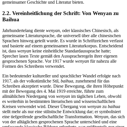
gemeinsamer Geschichte und Literatur bieten.
2.2. Vereinheitlichung der Schrift: Von Wenyan zu
Baihua
Jahrhundertelang diente
wenyan
, oder klassisches Chinesisch, als
gemeinsame Literatursprache, die universell über alle chinesischen
Sprachen hinweg geteilt wurde. Es wurde in Schriftzeichen verfasst
und basierte auf einem gemeinsamen Literaturkorpus. Entscheidend
ist, dass
wenyan
keine einheitliche Standardaussprache hatte;
Sprecher lasen Texte gemäß den Ausspracheregeln ihrer eigenen
gesprochenen Sprache. Vor 1917 wurde
wenyan
für nahezu alle
Formen des Schreibens verwendet.
Ein bedeutender kultureller und sprachlicher Wandel erfolgte nach
1917, als der volkstümliche Stil,
baihua
, zunehmend für das
Schreiben akzeptiert wurde. Diese Bewegung, die ihren Höhepunkt
mit der Bewegung des 4. Mai 1919 erreichte, führte zum
allmählichen Niedergang von
wenyan
im täglichen Leben, obwohl
es weiterhin in bestimmten literarischen und wissenschaftlichen
Kreisen verwendet wird. Dieser Übergang von
wenyan
zu
baihua
stellt mehr als nur eine stilistische Entwicklung dar; er symbolisiert
eine tiefgreifende gesellschaftliche Transformation.
Wenyan
, das sich
von der alltäglichen gesprochenen Sprache unterschied und eine
umfassende klassische Bildung erforderte, war größtenteils nur einer