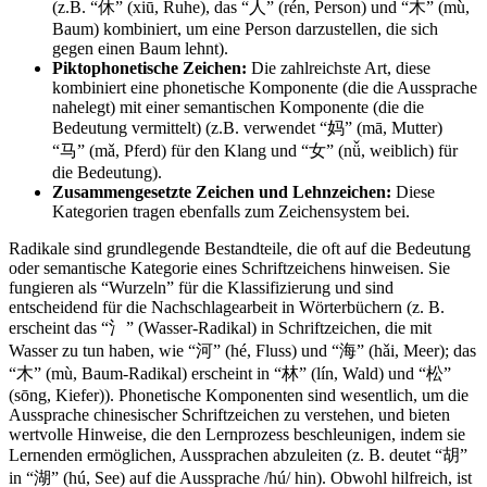
(z.B. “休” (xiū, Ruhe), das “人” (rén, Person) und “木” (mù,
Baum) kombiniert, um eine Person darzustellen, die sich
gegen einen Baum lehnt).
Piktophonetische Zeichen:
Die zahlreichste Art, diese
kombiniert eine phonetische Komponente (die die Aussprache
nahelegt) mit einer semantischen Komponente (die die
Bedeutung vermittelt) (z.B. verwendet “妈” (mā, Mutter)
“马” (mǎ, Pferd) für den Klang und “女” (nǚ, weiblich) für
die Bedeutung).
Zusammengesetzte Zeichen und Lehnzeichen:
Diese
Kategorien tragen ebenfalls zum Zeichensystem bei.
Radikale sind grundlegende Bestandteile, die oft auf die Bedeutung
oder semantische Kategorie eines Schriftzeichens hinweisen. Sie
fungieren als “Wurzeln” für die Klassifizierung und sind
entscheidend für die Nachschlagearbeit in Wörterbüchern (z. B.
erscheint das “氵” (Wasser-Radikal) in Schriftzeichen, die mit
Wasser zu tun haben, wie “河” (hé, Fluss) und “海” (hǎi, Meer); das
“木” (mù, Baum-Radikal) erscheint in “林” (lín, Wald) und “松”
(sōng, Kiefer)). Phonetische Komponenten sind wesentlich, um die
Aussprache chinesischer Schriftzeichen zu verstehen, und bieten
wertvolle Hinweise, die den Lernprozess beschleunigen, indem sie
Lernenden ermöglichen, Aussprachen abzuleiten (z. B. deutet “胡”
in “湖” (hú, See) auf die Aussprache /hú/ hin). Obwohl hilfreich, ist