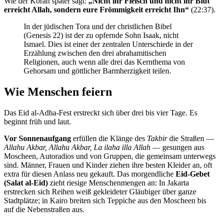
Wie der Koran später sagt:
„Nicht ihr Fleisch und nicht ihr Blut
erreicht Allah, sondern eure Frömmigkeit erreicht Ihn“
(22:37).
In der jüdischen Tora und der christlichen Bibel
(Genesis 22) ist der zu opfernde Sohn Isaak, nicht
Ismael. Dies ist einer der zentralen Unterschiede in der
Erzählung zwischen den drei abrahamitischen
Religionen, auch wenn alle drei das Kernthema von
Gehorsam und göttlicher Barmherzigkeit teilen.
Wie Menschen feiern
Das Eid al-Adha-Fest erstreckt sich über drei bis vier Tage. Es
beginnt früh und laut.
Vor Sonnenaufgang
erfüllen die Klänge des
Takbir
die Straßen —
Allahu Akbar, Allahu Akbar, La ilaha illa Allah
— gesungen aus
Moscheen, Autoradios und von Gruppen, die gemeinsam unterwegs
sind. Männer, Frauen und Kinder ziehen ihre besten Kleider an, oft
extra für diesen Anlass neu gekauft. Das morgendliche
Eid-Gebet
(Salat al-Eid)
zieht riesige Menschenmengen an: In Jakarta
erstrecken sich Reihen weiß gekleideter Gläubiger über ganze
Stadtplätze; in Kairo breiten sich Teppiche aus den Moscheen bis
auf die Nebenstraßen aus.