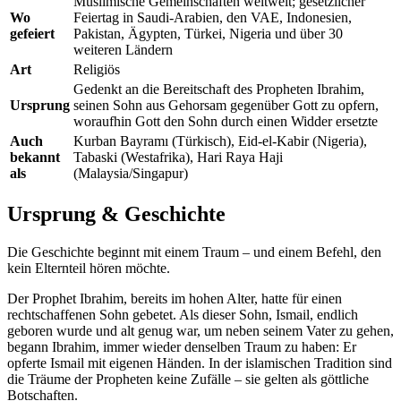
Muslimische Gemeinschaften weltweit; gesetzlicher
Wo
Feiertag in Saudi-Arabien, den VAE, Indonesien,
gefeiert
Pakistan, Ägypten, Türkei, Nigeria und über 30
weiteren Ländern
Art
Religiös
Gedenkt an die Bereitschaft des Propheten Ibrahim,
Ursprung
seinen Sohn aus Gehorsam gegenüber Gott zu opfern,
woraufhin Gott den Sohn durch einen Widder ersetzte
Auch
Kurban Bayramı (Türkisch), Eid-el-Kabir (Nigeria),
bekannt
Tabaski (Westafrika), Hari Raya Haji
als
(Malaysia/Singapur)
Ursprung & Geschichte
Die Geschichte beginnt mit einem Traum – und einem Befehl, den
kein Elternteil hören möchte.
Der Prophet Ibrahim, bereits im hohen Alter, hatte für einen
rechtschaffenen Sohn gebetet. Als dieser Sohn, Ismail, endlich
geboren wurde und alt genug war, um neben seinem Vater zu gehen,
begann Ibrahim, immer wieder denselben Traum zu haben: Er
opferte Ismail mit eigenen Händen. In der islamischen Tradition sind
die Träume der Propheten keine Zufälle – sie gelten als göttliche
Botschaften.