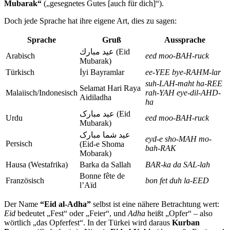
Mubarak“
(„gesegnetes Gutes [auch für dich]“).
Doch jede Sprache hat ihre eigene Art, dies zu sagen:
Sprache
Gruß
Aussprache
عيد مبارك (Eid
Arabisch
eed moo-BAH-ruck
Mubarak)
Türkisch
İyi Bayramlar
ee-YEE bye-RAHM-lar
suh-LAH-maht ha-REE
Selamat Hari Raya
Malaiisch/Indonesisch
rah-YAH eye-dil-AHD-
Aidiladha
ha
عید مبارک (Eid
Urdu
eed moo-BAH-ruck
Mubarak)
عید شما مبارک
eyd-e sho-MAH mo-
Persisch
(Eid-e Shoma
bah-RAK
Mobarak)
Hausa (Westafrika)
Barka da Sallah
BAR-ka da SAL-lah
Bonne fête de
Französisch
bon fet duh la-EED
l’Aïd
Der Name
“Eid al-Adha”
selbst ist eine nähere Betrachtung wert:
Eid
bedeutet „Fest“ oder „Feier“, und
Adha
heißt „Opfer“ – also
wörtlich „das Opferfest“. In der Türkei wird daraus
Kurban