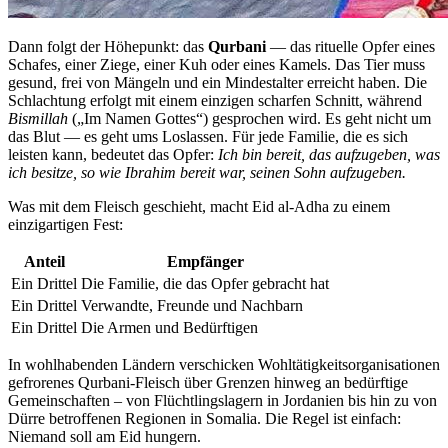
Dann folgt der Höhepunkt: das
Qurbani
— das rituelle Opfer eines
Schafes, einer Ziege, einer Kuh oder eines Kamels. Das Tier muss
gesund, frei von Mängeln und ein Mindestalter erreicht haben. Die
Schlachtung erfolgt mit einem einzigen scharfen Schnitt, während
Bismillah
(„Im Namen Gottes“) gesprochen wird. Es geht nicht um
das Blut — es geht ums Loslassen. Für jede Familie, die es sich
leisten kann, bedeutet das Opfer:
Ich bin bereit, das aufzugeben, was
ich besitze, so wie Ibrahim bereit war, seinen Sohn aufzugeben.
Was mit dem Fleisch geschieht, macht Eid al-Adha zu einem
einzigartigen Fest:
Anteil
Empfänger
Ein Drittel
Die Familie, die das Opfer gebracht hat
Ein Drittel
Verwandte, Freunde und Nachbarn
Ein Drittel
Die Armen und Bedürftigen
In wohlhabenden Ländern verschicken Wohltätigkeitsorganisationen
gefrorenes Qurbani-Fleisch über Grenzen hinweg an bedürftige
Gemeinschaften – von Flüchtlingslagern in Jordanien bis hin zu von
Dürre betroffenen Regionen in Somalia. Die Regel ist einfach:
Niemand soll am Eid hungern.