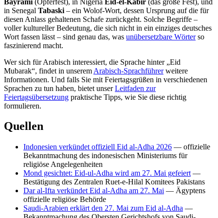
Bayramı
(Opferfest), in Nigeria
Eid-el-Kabir
(das große Fest), und
in Senegal
Tabaski
– ein Wolof-Wort, dessen Ursprung auf die für
diesen Anlass gehaltenen Schafe zurückgeht. Solche Begriffe –
voller kultureller Bedeutung, die sich nicht in ein einziges deutsches
Wort fassen lässt – sind genau das, was
unübersetzbare Wörter
so
faszinierend macht.
Wer sich für Arabisch interessiert, die Sprache hinter „Eid
Mubarak“, findet in unserem
Arabisch-Sprachführer
weitere
Informationen. Und falls Sie mit Feiertagsgrüßen in verschiedenen
Sprachen zu tun haben, bietet unser
Leitfaden zur
Feiertagsübersetzung
praktische Tipps, wie Sie diese richtig
formulieren.
Quellen
Indonesien verkündet offiziell Eid al-Adha 2026
— offizielle
Bekanntmachung des indonesischen Ministeriums für
religiöse Angelegenheiten
Mond gesichtet: Eid-ul-Adha wird am 27. Mai gefeiert
—
Bestätigung des Zentralen Ruet-e-Hilal Komitees Pakistans
Dar al-Ifta verkündet Eid al-Adha am 27. Mai
— Ägyptens
offizielle religiöse Behörde
Saudi-Arabien erklärt den 27. Mai zum Eid al-Adha
—
Bekanntmachung des Obersten Gerichtshofs von Saudi-