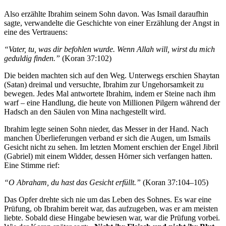
Also erzählte Ibrahim seinem Sohn davon. Was Ismail daraufhin
sagte, verwandelte die Geschichte von einer Erzählung der Angst in
eine des Vertrauens:
“Vater, tu, was dir befohlen wurde. Wenn Allah will, wirst du mich
geduldig finden.”
(Koran 37:102)
Die beiden machten sich auf den Weg. Unterwegs erschien Shaytan
(Satan) dreimal und versuchte, Ibrahim zur Ungehorsamkeit zu
bewegen. Jedes Mal antwortete Ibrahim, indem er Steine nach ihm
warf – eine Handlung, die heute von Millionen Pilgern während der
Hadsch an den Säulen von Mina nachgestellt wird.
Ibrahim legte seinen Sohn nieder, das Messer in der Hand. Nach
manchen Überlieferungen verband er sich die Augen, um Ismails
Gesicht nicht zu sehen. Im letzten Moment erschien der Engel Jibril
(Gabriel) mit einem Widder, dessen Hörner sich verfangen hatten.
Eine Stimme rief:
“O Abraham, du hast das Gesicht erfüllt.”
(Koran 37:104–105)
Das Opfer drehte sich nie um das Leben des Sohnes. Es war eine
Prüfung, ob Ibrahim bereit war, das aufzugeben, was er am meisten
liebte. Sobald diese Hingabe bewiesen war, war die Prüfung vorbei.