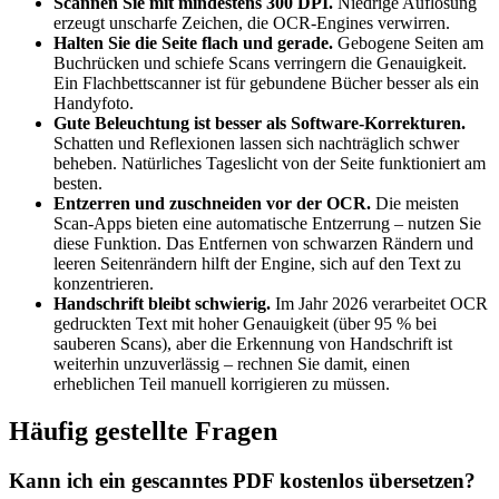
Scannen Sie mit mindestens 300 DPI.
Niedrige Auflösung
erzeugt unscharfe Zeichen, die OCR-Engines verwirren.
Halten Sie die Seite flach und gerade.
Gebogene Seiten am
Buchrücken und schiefe Scans verringern die Genauigkeit.
Ein Flachbettscanner ist für gebundene Bücher besser als ein
Handyfoto.
Gute Beleuchtung ist besser als Software-Korrekturen.
Schatten und Reflexionen lassen sich nachträglich schwer
beheben. Natürliches Tageslicht von der Seite funktioniert am
besten.
Entzerren und zuschneiden vor der OCR.
Die meisten
Scan-Apps bieten eine automatische Entzerrung – nutzen Sie
diese Funktion. Das Entfernen von schwarzen Rändern und
leeren Seitenrändern hilft der Engine, sich auf den Text zu
konzentrieren.
Handschrift bleibt schwierig.
Im Jahr 2026 verarbeitet OCR
gedruckten Text mit hoher Genauigkeit (über 95 % bei
sauberen Scans), aber die Erkennung von Handschrift ist
weiterhin unzuverlässig – rechnen Sie damit, einen
erheblichen Teil manuell korrigieren zu müssen.
Häufig gestellte Fragen
Kann ich ein gescanntes PDF kostenlos übersetzen?