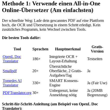
Methode 1: Verwende einen All-in-One
Online-Übersetzer (Am einfachsten)
Der schnellste Weg: Lade dein gescanntes PDF auf eine Plattform
hoch, die OCR und Übersetzung in einem Schritt erledigt. Kein
zusätzliches Programm, kein Wechsel zwischen Tools.
Die besten Tools dafür:
Gratis-
Tool
Sprachen
Hauptmerkmal
Version
OpenL Doc
Integrierte OCR +
186+
Testseiten
Translator
Layout-Erhaltung
Übersichtliche
Smallpdf
20+
Oberfläche, 2 Gratis-
Ja
Aufgaben/Tag
Tomedes AI
SMART Konsens-
330+
Ja (Fair Use)
Translator
Engine
Unbegrenzt, keine
Ja (20MB
PDFTranslator.org
30+
Anmeldung nötig
Begrenzung)
Schritt-für-Schritt-Anleitung (am Beispiel von OpenL Doc
Translator):