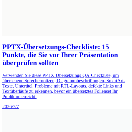
PPTX-Übersetzungs-Checkliste: 15
Punkte, die Sie vor Ihrer Präsentation
überprüfen sollten
Verwenden Sie diese PPTX-Übersetzungs-QA-Checkliste, um
übersehene Sprechernotizen, Diagrammbeschriftungen, SmartArt-
Texte, Untertitel, Probleme mit RTL-Layouts, defekte Links und
Textüberläufe zu erkennen, bevor ein übersetztes Folienset Ihr
Publikum erreicht.
2026/7/7