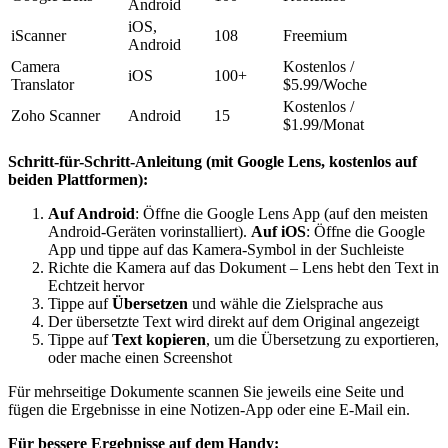
Android
iOS,
iScanner
108
Freemium
Android
Camera
Kostenlos /
iOS
100+
Translator
$5.99/Woche
Kostenlos /
Zoho Scanner
Android
15
$1.99/Monat
Schritt-für-Schritt-Anleitung (mit Google Lens, kostenlos auf
beiden Plattformen):
Auf Android
: Öffne die Google Lens App (auf den meisten
Android-Geräten vorinstalliert).
Auf iOS
: Öffne die Google
App und tippe auf das Kamera-Symbol in der Suchleiste
Richte die Kamera auf das Dokument – Lens hebt den Text in
Echtzeit hervor
Tippe auf
Übersetzen
und wähle die Zielsprache aus
Der übersetzte Text wird direkt auf dem Original angezeigt
Tippe auf
Text kopieren
, um die Übersetzung zu exportieren,
oder mache einen Screenshot
Für mehrseitige Dokumente scannen Sie jeweils eine Seite und
fügen die Ergebnisse in eine Notizen-App oder eine E-Mail ein.
Für bessere Ergebnisse auf dem Handy: