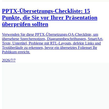
PPTX-Übersetzungs-Checkliste: 15
Punkte, die Sie vor Ihrer Präsentation
überprüfen sollten
Verwenden Sie diese PPTX-Übersetzungs-QA-Checkliste, um
übersehene Sprechernotizen, Diagrammbeschriftungen, SmartArt-
Texte, Untertitel, Probleme mit RTL-Layouts, defekte Links und
Textüberläufe zu erkennen, bevor ein übersetztes Folienset Ihr
Publikum erreicht.
2026/7/7