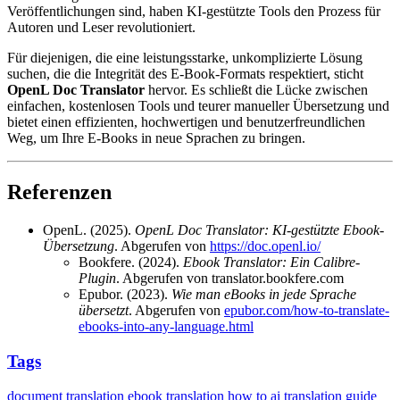
Veröffentlichungen sind, haben KI-gestützte Tools den Prozess für
Autoren und Leser revolutioniert.
Für diejenigen, die eine leistungsstarke, unkomplizierte Lösung
suchen, die die Integrität des E-Book-Formats respektiert, sticht
OpenL Doc Translator
hervor. Es schließt die Lücke zwischen
einfachen, kostenlosen Tools und teurer manueller Übersetzung und
bietet einen effizienten, hochwertigen und benutzerfreundlichen
Weg, um Ihre E-Books in neue Sprachen zu bringen.
Referenzen
OpenL. (2025).
OpenL Doc Translator: KI-gestützte Ebook-
Übersetzung
. Abgerufen von
https://doc.openl.io/
Bookfere. (2024).
Ebook Translator: Ein Calibre-
Plugin
. Abgerufen von translator.bookfere.com
Epubor. (2023).
Wie man eBooks in jede Sprache
übersetzt
. Abgerufen von
epubor.com/how-to-translate-
ebooks-into-any-language.html
Tags
document translation
ebook translation
how to
ai translation
guide