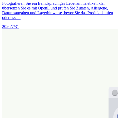
Fotografieren Sie ein fremdsprachiges Lebensmitteletikett klar,
übersetzen Sie es mit OpenL und prüfen Sie Zutaten, Allergene,
Datumsangaben und Lagerhinweise, bevor Sie das Produkt kaufen
oder essen.
2026/7/31