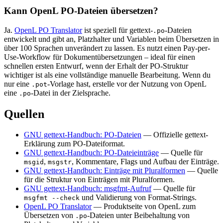
Kann OpenL PO-Dateien übersetzen?
Ja.
OpenL PO Translator
ist speziell für gettext-
-Dateien
.po
entwickelt und gibt an, Platzhalter und Variablen beim Übersetzen in
über 100 Sprachen unverändert zu lassen. Es nutzt einen Pay-per-
Use-Workflow für Dokumentübersetzungen – ideal für einen
schnellen ersten Entwurf, wenn der Erhalt der PO-Struktur
wichtiger ist als eine vollständige manuelle Bearbeitung. Wenn du
nur eine
-Vorlage hast, erstelle vor der Nutzung von OpenL
.pot
eine
-Datei in der Zielsprache.
.po
Quellen
GNU gettext-Handbuch: PO-Dateien
— Offizielle gettext-
Erklärung zum PO-Dateiformat.
GNU gettext-Handbuch: PO-Dateieinträge
— Quelle für
,
, Kommentare, Flags und Aufbau der Einträge.
msgid
msgstr
GNU gettext-Handbuch: Einträge mit Pluralformen
— Quelle
für die Struktur von Einträgen mit Pluralformen.
GNU gettext-Handbuch: msgfmt-Aufruf
— Quelle für
und Validierung von Format-Strings.
msgfmt --check
OpenL PO Translator
— Produktseite von OpenL zum
Übersetzen von
-Dateien unter Beibehaltung von
.po