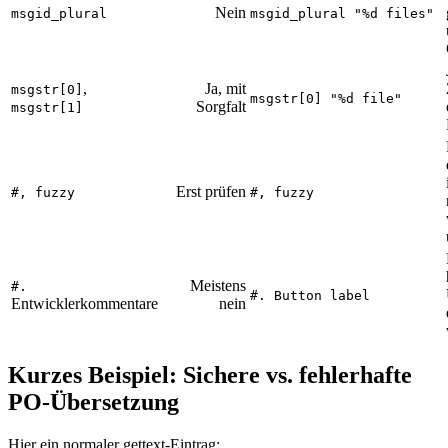
Nein
msgid_plural
msgid_plural "%d files"
,
Ja, mit
msgstr[0]
msgstr[0] "%d file"
Sorgfalt
msgstr[1]
Erst prüfen
#, fuzzy
#, fuzzy
Meistens
#.
#. Button label
Entwicklerkommentare
nein
Kurzes Beispiel: Sichere vs. fehlerhafte
PO-Übersetzung
Hier ein normaler gettext-Eintrag: