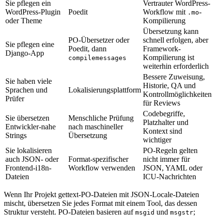
Sie pflegen ein
Vertrauter WordPress-
WordPress-Plugin
Poedit
Workflow mit
-
.mo
oder Theme
Kompilierung
Übersetzung kann
PO-Übersetzer oder
schnell erfolgen, aber
Sie pflegen eine
Poedit, dann
Framework-
Django-App
Kompilierung ist
compilemessages
weiterhin erforderlich
Bessere Zuweisung,
Sie haben viele
Historie, QA und
Sprachen und
Lokalisierungsplattform
Kontrollmöglichkeiten
Prüfer
für Reviews
Codebegriffe,
Sie übersetzen
Menschliche Prüfung
Platzhalter und
Entwickler-nahe
nach maschineller
Kontext sind
Strings
Übersetzung
wichtiger
Sie lokalisieren
PO-Regeln gelten
auch JSON- oder
Format-spezifischer
nicht immer für
Frontend-i18n-
Workflow verwenden
JSON, YAML oder
Dateien
ICU-Nachrichten
Wenn Ihr Projekt gettext-PO-Dateien mit JSON-Locale-Dateien
mischt, übersetzen Sie jedes Format mit einem Tool, das dessen
Struktur versteht. PO-Dateien basieren auf
und
;
msgid
msgstr