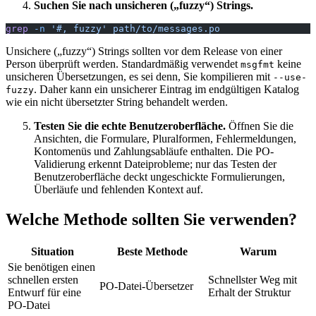
Suchen Sie nach unsicheren („fuzzy“) Strings.
grep
 -n
 '#, fuzzy'
 path/to/messages.po
Unsichere („fuzzy“) Strings sollten vor dem Release von einer
Person überprüft werden. Standardmäßig verwendet
keine
msgfmt
unsicheren Übersetzungen, es sei denn, Sie kompilieren mit
--use-
. Daher kann ein unsicherer Eintrag im endgültigen Katalog
fuzzy
wie ein nicht übersetzter String behandelt werden.
Testen Sie die echte Benutzeroberfläche.
Öffnen Sie die
Ansichten, die Formulare, Pluralformen, Fehlermeldungen,
Kontomenüs und Zahlungsabläufe enthalten. Die PO-
Validierung erkennt Dateiprobleme; nur das Testen der
Benutzeroberfläche deckt ungeschickte Formulierungen,
Überläufe und fehlenden Kontext auf.
Welche Methode sollten Sie verwenden?
Situation
Beste Methode
Warum
Sie benötigen einen
schnellen ersten
Schnellster Weg mit
PO-Datei-Übersetzer
Entwurf für eine
Erhalt der Struktur
PO-Datei