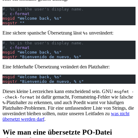
#. %s is the user's display name.
#, 
c-format
msgid
 "Welcome back, %s"
msgstr
 ""
Eine sichere spanische Übersetzung lässt
unverändert:
%s
#. %s is the user's display name.
#, 
c-format
msgid
 "Welcome back, %s"
msgstr
 "Bienvenido de nuevo, %s"
Eine fehlerhafte Übersetzung verändert den Platzhalter:
msgid
 "Welcome back, %s"
msgstr
 "Bienvenido de nuevo, % s"
Dieses kleine Leerzeichen kann entscheidend sein. GNU
msgfmt -
ist dafür gemacht, Formatstring-Fehler wie falsche
-check-format
-Platzhalter zu erkennen, und auch Poedit warnt vor häufigen
%
Platzhalter-Problemen. Für eine umfassendere Liste von Strings, die
unverändert bleiben sollten, nutze unseren Leitfaden zu
was nicht
übersetzt werden darf
.
Wie man eine übersetzte PO-Datei