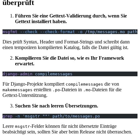
überprüft
Führen Sie eine Gettext-Validierung durch, wenn Sie
Gettext installiert haben.
msgfmt
 --check
 --check-format
 -o
 /tmp/messages.mo
 path/
Dies prüft Syntax, Header und Format-Strings und schreibt dann
einen temporären kompilierten Katalog, falls die Datei gültig ist.
Kompilieren Sie die Datei so, wie es Ihr Framework
erwartet.
django-admin
 compilemessages
Für Django-Projekte kompiliert
die von
compilemessages
erstellten
-Dateien in
-Dateien für die
makemessages
.po
.mo
Gettext-Unterstützung.
Suchen Sie nach leeren Übersetzungen.
grep
 -n
 'msgstr ""'
 path/to/messages.po
Leere
-Felder können für nicht übersetzte Einträge
msgstr
beabsichtigt sein, sollten Sie aber beim Release nicht überraschen.