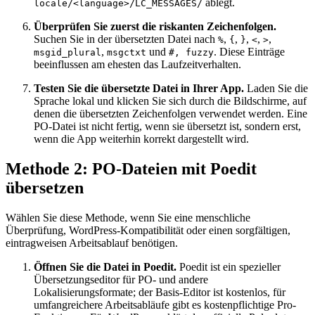
ablegt.
locale/<language>/LC_MESSAGES/
Überprüfen Sie zuerst die riskanten Zeichenfolgen.
Suchen Sie in der übersetzten Datei nach
,
,
,
,
,
%
{
}
<
>
,
und
. Diese Einträge
msgid_plural
msgctxt
#, fuzzy
beeinflussen am ehesten das Laufzeitverhalten.
Testen Sie die übersetzte Datei in Ihrer App.
Laden Sie die
Sprache lokal und klicken Sie sich durch die Bildschirme, auf
denen die übersetzten Zeichenfolgen verwendet werden. Eine
PO-Datei ist nicht fertig, wenn sie übersetzt ist, sondern erst,
wenn die App weiterhin korrekt dargestellt wird.
Methode 2: PO-Dateien mit Poedit
übersetzen
Wählen Sie diese Methode, wenn Sie eine menschliche
Überprüfung, WordPress-Kompatibilität oder einen sorgfältigen,
eintragweisen Arbeitsablauf benötigen.
Öffnen Sie die Datei in Poedit.
Poedit ist ein spezieller
Übersetzungseditor für PO- und andere
Lokalisierungsformate; der Basis-Editor ist kostenlos, für
umfangreichere Arbeitsabläufe gibt es kostenpflichtige Pro-