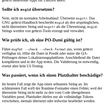
gettext basierende Apps zur Laufzeit laden.
Sollte ich
übersetzen?
msgid
Nein, nicht im normalen Arbeitsablauf. Übersetze
. Das
msgstr
GNU gettext-Handbuch beschreibt
als den ursprünglichen,
msgid
nicht übersetzten String und
als die Übersetzung;
-
msgstr
msgid
Strings werden von gettext-Tools erzeugt und verwaltet.
Wie prüfe ich, ob eine PO-Datei gültig ist?
Führe
aus, wenn gettext
msgfmt --check --check-format
verfügbar ist, öffne die Datei in Poedit oder nutze die QA-
Prüfungen deiner Lokalisierungsplattform. Anschließend die Datei
kompilieren und in der App testen. Die Validierung ist notwendig,
ersetzt aber kein UI-Testing.
Was passiert, wenn ich einen Platzhalter beschädige?
Im besten Fall zeigt die App einen seltsamen String an. Im
schlimmsten Fall wirft der Runtime-Formatter einen Fehler, weil der
übersetzte String nicht mehr zu den vom Code übergebenen
Variablen passt. Platzhalter dürfen nur als vollständige Tokens
verschoben, niemals übersetzt oder teilweise bearbeitet werden.