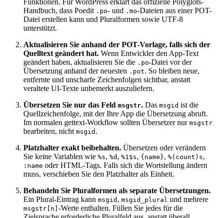
Funktionen. Für WordPress erklärt das offizielle Polyglots-
Handbuch, dass Poedit
- und
-Dateien aus einer POT-
.po
.mo
Datei erstellen kann und Pluralformen sowie UTF-8
unterstützt.
Aktualisieren Sie anhand der POT-Vorlage, falls sich der
Quelltext geändert hat.
Wenn Entwickler den App-Text
geändert haben, aktualisieren Sie die
-Datei vor der
.po
Übersetzung anhand der neuesten
. So bleiben neue,
.pot
entfernte und unscharfe Zeichenfolgen sichtbar, anstatt
veraltete UI-Texte unbemerkt auszuliefern.
Übersetzen Sie nur das Feld
.
Das
ist die
msgstr
msgid
Quellzeichenfolge, mit der Ihre App die Übersetzung abruft.
Im normalen gettext-Workflow sollten Übersetzer nur
msgstr
bearbeiten, nicht
.
msgid
Platzhalter exakt beibehalten.
Übersetzen oder verändern
Sie keine Variablen wie
,
,
,
,
,
%s
%d
%1$s
{name}
%(count)s
oder HTML-Tags. Falls sich die Wortstellung ändern
:name
muss, verschieben Sie den Platzhalter als Einheit.
Behandeln Sie Pluralformen als separate Übersetzungen.
Ein Plural-Eintrag kann
,
und mehrere
msgid
msgid_plural
-Werte enthalten. Füllen Sie jedes für die
msgstr[n]
Zielsprache erforderliche Pluralfeld aus, anstatt überall