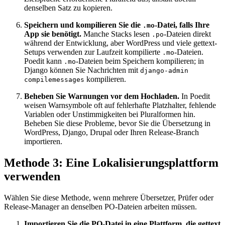
denselben Satz zu kopieren.
Speichern und kompilieren Sie die
-Datei, falls Ihre
.mo
App sie benötigt.
Manche Stacks lesen
-Dateien direkt
.po
während der Entwicklung, aber WordPress und viele gettext-
Setups verwenden zur Laufzeit kompilierte
-Dateien.
.mo
Poedit kann
-Dateien beim Speichern kompilieren; in
.mo
Django können Sie Nachrichten mit
django-admin
kompilieren.
compilemessages
Beheben Sie Warnungen vor dem Hochladen.
In Poedit
weisen Warnsymbole oft auf fehlerhafte Platzhalter, fehlende
Variablen oder Unstimmigkeiten bei Pluralformen hin.
Beheben Sie diese Probleme, bevor Sie die Übersetzung in
WordPress, Django, Drupal oder Ihren Release-Branch
importieren.
Methode 3: Eine Lokalisierungsplattform
verwenden
Wählen Sie diese Methode, wenn mehrere Übersetzer, Prüfer oder
Release-Manager an denselben PO-Dateien arbeiten müssen.
Importieren Sie die PO-Datei in eine Plattform, die gettext