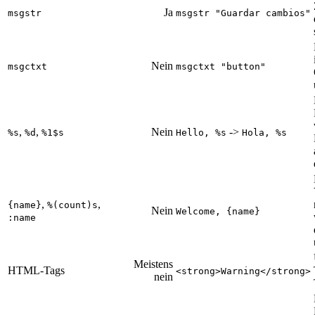
Ja
msgstr
msgstr "Guardar cambios"
Nein
msgctxt
msgctxt "button"
,
,
Nein
->
%s
%d
%1$s
Hello, %s
Hola, %s
,
,
{name}
%(count)s
Nein
Welcome, {name}
:name
Meistens
HTML-Tags
<strong>Warning</strong>
nein