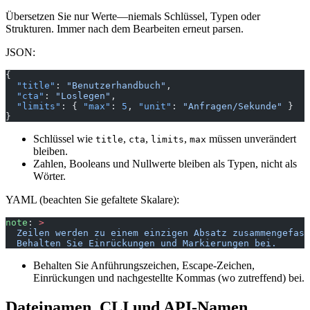
Übersetzen Sie nur Werte—niemals Schlüssel, Typen oder
Strukturen. Immer nach dem Bearbeiten erneut parsen.
JSON:
{
  "title"
: 
"Benutzerhandbuch"
,
  "cta"
: 
"Loslegen"
,
  "limits"
: { 
"max"
: 
5
, 
"unit"
: 
"Anfragen/Sekunde"
 }
}
Schlüssel wie
,
,
,
müssen unverändert
title
cta
limits
max
bleiben.
Zahlen, Booleans und Nullwerte bleiben als Typen, nicht als
Wörter.
YAML (beachten Sie gefaltete Skalare):
note
: 
>
  Zeilen werden zu einem einzigen Absatz zusammengefass
  Behalten Sie Einrückungen und Markierungen bei.
Behalten Sie Anführungszeichen, Escape-Zeichen,
Einrückungen und nachgestellte Kommas (wo zutreffend) bei.
Dateinamen, CLI und API-Namen