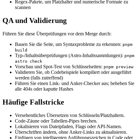
Regex-Pakete, um Platzhalter und numerische Formate zu
scannen
QA und Validierung
Führen Sie diese Überprüfungen vor dem Merge durch:
Bauen Sie die Seite, um Syntaxprobleme zu erkennen:
pnpm
build
Typ-/Inhaltsüberprüfungen (Astro-Inhaltssammlungen):
pnpm
astro check
Vorschau und Spot-Test von Schlüsselseiten:
pnpm preview
Validieren Sie, ob Codebeispiele kompiliert oder ausgeführt
werden (falls zutreffend)
Führen Sie einen Link- und Anker-Checker aus; beheben Sie
alle 404s oder kaputte Hashes
Häufige Fallstricke
Versehentliches Übersetzen von Schlüsseln/Platzhaltern.
Code-Zäune oder Tabellen-Pipes brechen.
Lokalisieren von Dateipfaden, Flags oder API-Namen.
Überschriften ändern, ohne Anker-Links zu aktualisieren.
Einfügen von intelligenten Anführungszeichen in Code oder