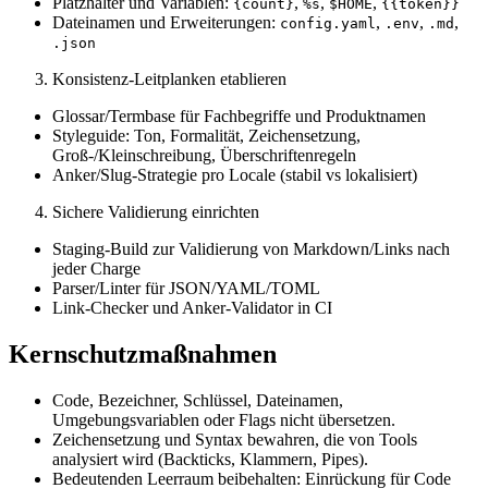
Platzhalter und Variablen:
,
,
,
{count}
%s
$HOME
{{token}}
Dateinamen und Erweiterungen:
,
,
,
config.yaml
.env
.md
.json
Konsistenz-Leitplanken etablieren
Glossar/Termbase für Fachbegriffe und Produktnamen
Styleguide: Ton, Formalität, Zeichensetzung,
Groß-/Kleinschreibung, Überschriftenregeln
Anker/Slug-Strategie pro Locale (stabil vs lokalisiert)
Sichere Validierung einrichten
Staging-Build zur Validierung von Markdown/Links nach
jeder Charge
Parser/Linter für JSON/YAML/TOML
Link-Checker und Anker-Validator in CI
Kernschutzmaßnahmen
Code, Bezeichner, Schlüssel, Dateinamen,
Umgebungsvariablen oder Flags nicht übersetzen.
Zeichensetzung und Syntax bewahren, die von Tools
analysiert wird (Backticks, Klammern, Pipes).
Bedeutenden Leerraum beibehalten: Einrückung für Code