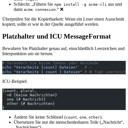
Schlecht: „Führen Sie
aus und
npm install -g acme-cli
dann
.“ ❌
acme connexion
Überprüfen Sie die Kopierbarkeit: Wenn ein Leser einen Ausschnitt
kopiert, sollte er wie in der Quelle ausgeführt werden.
Platzhalter und ICU MessageFormat
Bewahren Sie Platzhalter genau auf, einschließlich Leerzeichen und
Interpunktion um sie herum.
# Verändern Sie keine Tokens oder Abstände
echo
 "Verarbeite {count} Dateien"
   # ✅
echo
 "Verarbeite { count } Dateien"
 # ❌ fügt Leerzeich
ICU-Beispiel:
{count, plural,
  =0 {Keine Nachrichten}
  one {# Nachricht}
  other {# Nachrichten}
}
Ändern Sie keine Schlüssel (
,
,
).
count
one
other
Übersetzen Sie nur die menschenlesbaren Teile („Nachricht“,
„Nachrichten“).