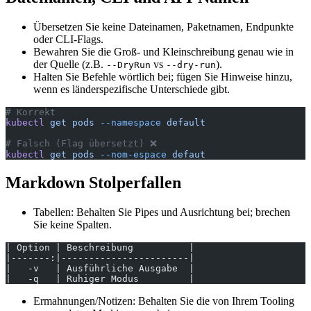
Übersetzen Sie keine Dateinamen, Paketnamen, Endpunkte
oder CLI-Flags.
Bewahren Sie die Groß- und Kleinschreibung genau wie in
der Quelle (z.B.
vs
).
--DryRun
--dry-run
Halten Sie Befehle wörtlich bei; fügen Sie Hinweise hinzu,
wenn es länderspezifische Unterschiede gibt.
# Korrekt
kubectl
 get
 pods
 --namespace
 default
# Falsch (Flag übersetzt) ❌
kubectl
 get
 pods
 --nom-espace
 defaut
Markdown Stolperfallen
Tabellen: Behalten Sie Pipes und Ausrichtung bei; brechen
Sie keine Spalten.
| Option | Beschreibung          |
|-------:|-----------------------|
|   -v   | Ausführliche Ausgabe  |
|   -q   | Ruhiger Modus         |
Ermahnungen/Notizen: Behalten Sie die von Ihrem Tooling