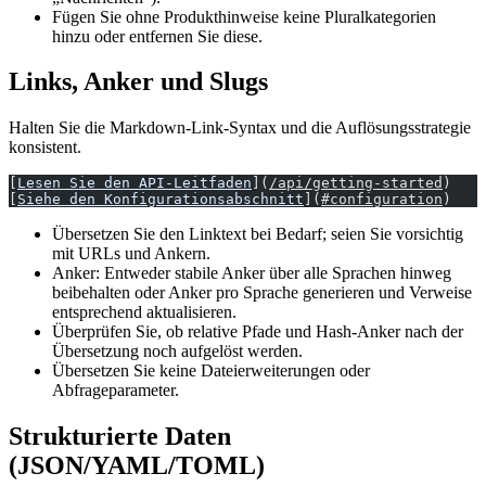
Fügen Sie ohne Produkthinweise keine Pluralkategorien
hinzu oder entfernen Sie diese.
Links, Anker und Slugs
Halten Sie die Markdown-Link-Syntax und die Auflösungsstrategie
konsistent.
[
Lesen Sie den API-Leitfaden
](
/api/getting-started
)  
[
Siehe den Konfigurationsabschnitt
](
#configuration
)
Übersetzen Sie den Linktext bei Bedarf; seien Sie vorsichtig
mit URLs und Ankern.
Anker: Entweder stabile Anker über alle Sprachen hinweg
beibehalten oder Anker pro Sprache generieren und Verweise
entsprechend aktualisieren.
Überprüfen Sie, ob relative Pfade und Hash-Anker nach der
Übersetzung noch aufgelöst werden.
Übersetzen Sie keine Dateierweiterungen oder
Abfrageparameter.
Strukturierte Daten
(JSON/YAML/TOML)