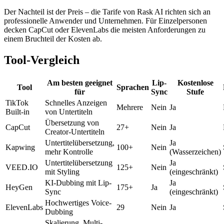
Der Nachteil ist der Preis – die Tarife von Rask AI richten sich an
professionelle Anwender und Unternehmen. Für Einzelpersonen
decken CapCut oder ElevenLabs die meisten Anforderungen zu
einem Bruchteil der Kosten ab.
Tool-Vergleich
Am besten geeignet
Lip-
Kostenlose
Tool
Sprachen
für
Sync
Stufe
TikTok
Schnelles Anzeigen
Mehrere
Nein
Ja
Built-in
von Untertiteln
Übersetzung von
CapCut
27+
Nein
Ja
Creator-Untertiteln
Untertitelübersetzung,
Ja
Kapwing
100+
Nein
mehr Kontrolle
(Wasserzeichen)
Untertitelübersetzung
Ja
VEED.IO
125+
Nein
mit Styling
(eingeschränkt)
KI-Dubbing mit Lip-
Ja
HeyGen
175+
Ja
Sync
(eingeschränkt)
Hochwertiges Voice-
ElevenLabs
29
Nein
Ja
Dubbing
Skalierung, Multi-