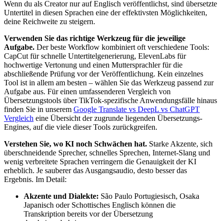
Wenn du als Creator nur auf Englisch veröffentlichst, sind übersetzte
Untertitel in diesen Sprachen eine der effektivsten Möglichkeiten,
deine Reichweite zu steigern.
Verwenden Sie das richtige Werkzeug für die jeweilige
Aufgabe.
Der beste Workflow kombiniert oft verschiedene Tools:
CapCut für schnelle Untertitelgenerierung, ElevenLabs für
hochwertige Vertonung und einen Muttersprachler für die
abschließende Prüfung vor der Veröffentlichung. Kein einzelnes
Tool ist in allem am besten – wählen Sie das Werkzeug passend zur
Aufgabe aus. Für einen umfassenderen Vergleich von
Übersetzungstools über TikTok-spezifische Anwendungsfälle hinaus
finden Sie in unserem
Google Translate vs DeepL vs ChatGPT
Vergleich
eine Übersicht der zugrunde liegenden Übersetzungs-
Engines, auf die viele dieser Tools zurückgreifen.
Verstehen Sie, wo KI noch Schwächen hat.
Starke Akzente, sich
überschneidende Sprecher, schnelles Sprechen, Internet-Slang und
wenig verbreitete Sprachen verringern die Genauigkeit der KI
erheblich. Je sauberer das Ausgangsaudio, desto besser das
Ergebnis. Im Detail:
Akzente und Dialekte:
São Paulo Portugiesisch, Osaka
Japanisch oder Schottisches Englisch können die
Transkription bereits vor der Übersetzung