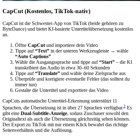
CapCut (Kostenlos, TikTok-nativ)
CapCut ist die Schwester-App von TikTok (beide gehören zu
ByteDance) und bietet KI-basierte Untertitelübersetzung kostenlos
an.
Öffne
CapCut
und importiere dein Video
Tippe auf
“Text”
in der unteren Werkzeugleiste → wähle
“Auto Captions”
Wähle die Ausgangssprache und tippe auf
“Start”
– die KI
transkribiert das Audio in etwa 30–60 Sekunden
Tippe auf
“Translate”
und wähle deine Zielsprache aus
Überprüfe und korrigiere eventuelle Fehler (das solltest du
immer tun)
Gestalte die Untertitel und exportiere das Video
CapCuts automatische Untertitel-Erkennung unterstützt 11
2
Sprachen, die Übersetzung ist in über 27 Sprachen verfügbar.
Es
gibt eine
Dual-Subtitle-Anzeige
, sodass Zuschauer sowohl den
Originaltext als auch die Übersetzung gleichzeitig sehen können.
Der Export zu TikTok mit nur einem Klick bewahrt das richtige
Seitenverhältnis und die Auflösung.