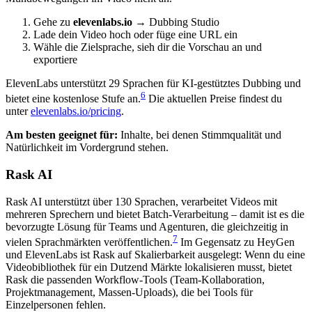
Gehe zu
elevenlabs.io
→ Dubbing Studio
Lade dein Video hoch oder füge eine URL ein
Wähle die Zielsprache, sieh dir die Vorschau an und
exportiere
ElevenLabs unterstützt 29 Sprachen für KI-gestütztes Dubbing und
6
bietet eine kostenlose Stufe an.
Die aktuellen Preise findest du
unter
elevenlabs.io/pricing
.
Am besten geeignet für:
Inhalte, bei denen Stimmqualität und
Natürlichkeit im Vordergrund stehen.
Rask AI
Rask AI unterstützt über 130 Sprachen, verarbeitet Videos mit
mehreren Sprechern und bietet Batch-Verarbeitung – damit ist es die
bevorzugte Lösung für Teams und Agenturen, die gleichzeitig in
7
vielen Sprachmärkten veröffentlichen.
Im Gegensatz zu HeyGen
und ElevenLabs ist Rask auf Skalierbarkeit ausgelegt: Wenn du eine
Videobibliothek für ein Dutzend Märkte lokalisieren musst, bietet
Rask die passenden Workflow-Tools (Team-Kollaboration,
Projektmanagement, Massen-Uploads), die bei Tools für
Einzelpersonen fehlen.