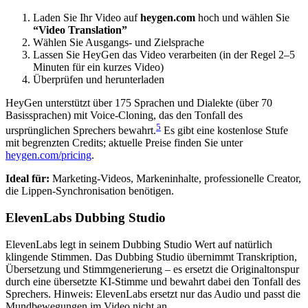
Laden Sie Ihr Video auf
heygen.com
hoch und wählen Sie
“Video Translation”
Wählen Sie Ausgangs- und Zielsprache
Lassen Sie HeyGen das Video verarbeiten (in der Regel 2–5
Minuten für ein kurzes Video)
Überprüfen und herunterladen
HeyGen unterstützt über 175 Sprachen und Dialekte (über 70
Basissprachen) mit Voice-Cloning, das den Tonfall des
5
ursprünglichen Sprechers bewahrt.
Es gibt eine kostenlose Stufe
mit begrenzten Credits; aktuelle Preise finden Sie unter
heygen.com/pricing
.
Ideal für:
Marketing-Videos, Markeninhalte, professionelle Creator,
die Lippen-Synchronisation benötigen.
ElevenLabs Dubbing Studio
ElevenLabs legt in seinem Dubbing Studio Wert auf natürlich
klingende Stimmen. Das Dubbing Studio übernimmt Transkription,
Übersetzung und Stimmgenerierung – es ersetzt die Originaltonspur
durch eine übersetzte KI-Stimme und bewahrt dabei den Tonfall des
Sprechers. Hinweis: ElevenLabs ersetzt nur das Audio und passt die
Mundbewegungen im Video nicht an.