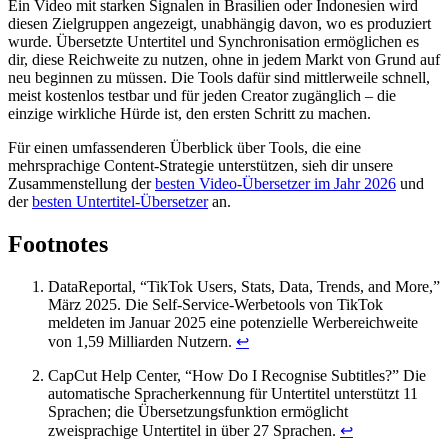
Ein Video mit starken Signalen in Brasilien oder Indonesien wird
diesen Zielgruppen angezeigt, unabhängig davon, wo es produziert
wurde. Übersetzte Untertitel und Synchronisation ermöglichen es
dir, diese Reichweite zu nutzen, ohne in jedem Markt von Grund auf
neu beginnen zu müssen. Die Tools dafür sind mittlerweile schnell,
meist kostenlos testbar und für jeden Creator zugänglich – die
einzige wirkliche Hürde ist, den ersten Schritt zu machen.
Für einen umfassenderen Überblick über Tools, die eine
mehrsprachige Content-Strategie unterstützen, sieh dir unsere
Zusammenstellung der
besten Video-Übersetzer im Jahr 2026
und
der
besten Untertitel-Übersetzer
an.
Footnotes
DataReportal, “TikTok Users, Stats, Data, Trends, and More,”
März 2025. Die Self-Service-Werbetools von TikTok
meldeten im Januar 2025 eine potenzielle Werbereichweite
von 1,59 Milliarden Nutzern.
↩
CapCut Help Center, “How Do I Recognise Subtitles?” Die
automatische Spracherkennung für Untertitel unterstützt 11
Sprachen; die Übersetzungsfunktion ermöglicht
zweisprachige Untertitel in über 27 Sprachen.
↩