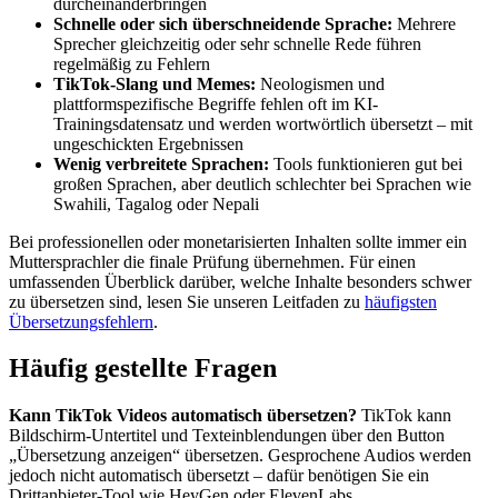
durcheinanderbringen
Schnelle oder sich überschneidende Sprache:
Mehrere
Sprecher gleichzeitig oder sehr schnelle Rede führen
regelmäßig zu Fehlern
TikTok-Slang und Memes:
Neologismen und
plattformspezifische Begriffe fehlen oft im KI-
Trainingsdatensatz und werden wortwörtlich übersetzt – mit
ungeschickten Ergebnissen
Wenig verbreitete Sprachen:
Tools funktionieren gut bei
großen Sprachen, aber deutlich schlechter bei Sprachen wie
Swahili, Tagalog oder Nepali
Bei professionellen oder monetarisierten Inhalten sollte immer ein
Muttersprachler die finale Prüfung übernehmen. Für einen
umfassenden Überblick darüber, welche Inhalte besonders schwer
zu übersetzen sind, lesen Sie unseren Leitfaden zu
häufigsten
Übersetzungsfehlern
.
Häufig gestellte Fragen
Kann TikTok Videos automatisch übersetzen?
TikTok kann
Bildschirm-Untertitel und Texteinblendungen über den Button
„Übersetzung anzeigen“ übersetzen. Gesprochene Audios werden
jedoch nicht automatisch übersetzt – dafür benötigen Sie ein
Drittanbieter-Tool wie HeyGen oder ElevenLabs.