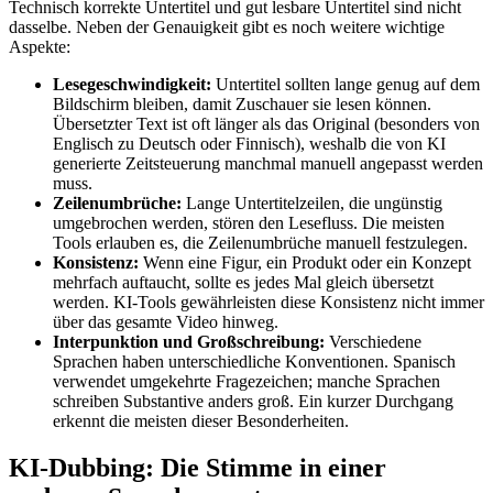
Technisch korrekte Untertitel und gut lesbare Untertitel sind nicht
dasselbe. Neben der Genauigkeit gibt es noch weitere wichtige
Aspekte:
Lesegeschwindigkeit:
Untertitel sollten lange genug auf dem
Bildschirm bleiben, damit Zuschauer sie lesen können.
Übersetzter Text ist oft länger als das Original (besonders von
Englisch zu Deutsch oder Finnisch), weshalb die von KI
generierte Zeitsteuerung manchmal manuell angepasst werden
muss.
Zeilenumbrüche:
Lange Untertitelzeilen, die ungünstig
umgebrochen werden, stören den Lesefluss. Die meisten
Tools erlauben es, die Zeilenumbrüche manuell festzulegen.
Konsistenz:
Wenn eine Figur, ein Produkt oder ein Konzept
mehrfach auftaucht, sollte es jedes Mal gleich übersetzt
werden. KI-Tools gewährleisten diese Konsistenz nicht immer
über das gesamte Video hinweg.
Interpunktion und Großschreibung:
Verschiedene
Sprachen haben unterschiedliche Konventionen. Spanisch
verwendet umgekehrte Fragezeichen; manche Sprachen
schreiben Substantive anders groß. Ein kurzer Durchgang
erkennt die meisten dieser Besonderheiten.
KI-Dubbing: Die Stimme in einer