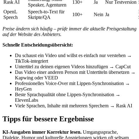
Rask AI
130+
Ja
Nur Testversion
Speaker, Agenturen
OpenL
Speech-to-Text für
100+
Nein
Ja
Speech
Skripte/QA
Preise ändern sich häufig – prüfe immer die aktuelle Preisgestaltung
auf der Website des Anbieters.
Schnelle Entscheidungsübersicht:
Du schaust ein Video und willst es einfach nur verstehen →
TikTok-integriert
Untertitel zu deinen eigenen Videos hinzufügen → CapCut
Das Video einer anderen Person mit Untertiteln übersetzen →
Kapwing oder VEED
Professionelles Voice-Over mit Lippen-Synchronisation →
HeyGen
Beste Sprachqualität ohne Lippen-Synchronisation →
ElevenLabs
Viele Sprachen, Inhalte mit mehreren Sprechern → Rask AI
Tipps für bessere Ergebnisse
KI-Ausgaben immer Korrektur lesen.
Umgangssprache,
Dialekte, Humor und kulturelle Anspielungen wirken oft seltsam