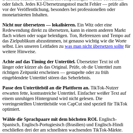
oder falsch. Jedes KI-Übersetzungstool macht Fehler — prüfe alles
vor der Veröffentlichung, besonders bei professionellen oder
monetarisierten Inhalten.
Nicht nur übersetzen — lokalisieren.
Ein Witz oder eine
Redewendung direkt zu übersetzen, kann in einem anderen Markt
flach wirken oder sogar beleidigen. Ton, Referenzen und Tempo auf
das Zielpublikum abzustimmen, ist genauso wichtig wie die Worte
selbst. Lies unseren Leitfaden zu
was man nicht übersetzen sollte
für
weitere Hinweise.
Achte auf das Timing der Untertitel.
Übersetzter Text ist oft
länger oder kürzer als das Original. Prüfe, ob die Untertitel zum
richtigen Zeitpunkt erscheinen — gestapelte oder zu früh
eingeblendete Untertitel stören das Seherlebnis.
Passe den Untertitelstil an die Plattform an.
TikTok-Nutzer
erwarten fette, kontrastreiche Untertitel. Einfacher weißer Text auf
einem unruhigen Hintergrund wird nicht gelesen. Die
voreingestellten Untertitelstile von CapCut sind speziell für TikTok
optimiert.
Wähle die Sprachpaare mit dem höchsten ROI.
Englisch-
Spanisch, Englisch-Portugiesisch (Brasilien) und Englisch-Hindi
erschließen drei der am schnellsten wachsenden TikTok-Märkte.