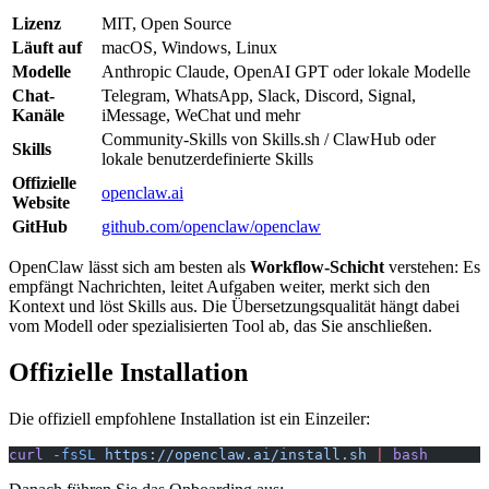
Lizenz
MIT, Open Source
Läuft auf
macOS, Windows, Linux
Modelle
Anthropic Claude, OpenAI GPT oder lokale Modelle
Chat-
Telegram, WhatsApp, Slack, Discord, Signal,
Kanäle
iMessage, WeChat und mehr
Community-Skills von Skills.sh / ClawHub oder
Skills
lokale benutzerdefinierte Skills
Offizielle
openclaw.ai
Website
GitHub
github.com/openclaw/openclaw
OpenClaw lässt sich am besten als
Workflow-Schicht
verstehen: Es
empfängt Nachrichten, leitet Aufgaben weiter, merkt sich den
Kontext und löst Skills aus. Die Übersetzungsqualität hängt dabei
vom Modell oder spezialisierten Tool ab, das Sie anschließen.
Offizielle Installation
Die offiziell empfohlene Installation ist ein Einzeiler:
curl
 -fsSL
 https://openclaw.ai/install.sh
 |
 bash