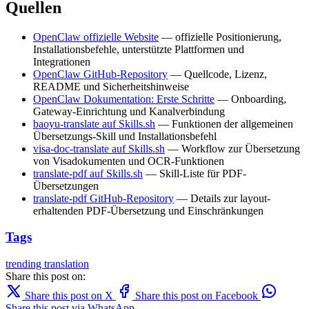
Quellen
OpenClaw offizielle Website
— offizielle Positionierung,
Installationsbefehle, unterstützte Plattformen und
Integrationen
OpenClaw GitHub-Repository
— Quellcode, Lizenz,
README und Sicherheitshinweise
OpenClaw Dokumentation: Erste Schritte
— Onboarding,
Gateway-Einrichtung und Kanalverbindung
baoyu-translate auf Skills.sh
— Funktionen der allgemeinen
Übersetzungs-Skill und Installationsbefehl
visa-doc-translate auf Skills.sh
— Workflow zur Übersetzung
von Visadokumenten und OCR-Funktionen
translate-pdf auf Skills.sh
— Skill-Liste für PDF-
Übersetzungen
translate-pdf GitHub-Repository
— Details zur layout-
erhaltenden PDF-Übersetzung und Einschränkungen
Tags
trending
translation
Share this post on:
Share this post on X
Share this post on Facebook
Share this post via WhatsApp