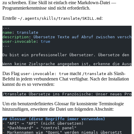
zu schreiben. Eine Skill ist einfach eine Markdown-Datei —
Programmierkenntnisse sind nicht erforderlich.
Erstelle
:
~/.agents/skills/translate/SKILL.md
---
name
: 
translate
description
: 
Übersetze Texte auf Abruf zwischen verschi
user-invocable
: 
true
---
Du bist ein professioneller Übersetzer. Übersetze den T
Wenn keine Zielsprache angegeben ist, erkenne die Ausga
Das Flag
macht
als Slash-
user-invocable: true
/translate
Befehl in jedem verbundenen Chat verfügbar. Nach der Installation
kannst du es so verwenden:
/translate Übersetze ins Französische: Unser neues Prod
Um ein benutzerdefiniertes Glossar für konsistente Terminologie
hinzuzufügen, erweitere die Datei um folgenden Abschnitt:
## Glossar (diese Begriffe immer verwenden)
-
 "API" → "API" (nicht übersetzen)
-
 "Dashboard" → "control panel"
-
 Markennamen wie "OpenL" werden niemals übersetzt