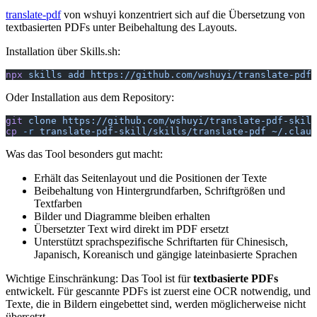
translate-pdf
von wshuyi konzentriert sich auf die Übersetzung von
textbasierten PDFs unter Beibehaltung des Layouts.
Installation über Skills.sh:
npx
 skills
 add
 https://github.com/wshuyi/translate-pdf-
Oder Installation aus dem Repository:
git
 clone
 https://github.com/wshuyi/translate-pdf-skill
cp
 -r
 translate-pdf-skill/skills/translate-pdf
 ~/.claud
Was das Tool besonders gut macht:
Erhält das Seitenlayout und die Positionen der Texte
Beibehaltung von Hintergrundfarben, Schriftgrößen und
Textfarben
Bilder und Diagramme bleiben erhalten
Übersetzter Text wird direkt im PDF ersetzt
Unterstützt sprachspezifische Schriftarten für Chinesisch,
Japanisch, Koreanisch und gängige lateinbasierte Sprachen
Wichtige Einschränkung: Das Tool ist für
textbasierte PDFs
entwickelt. Für gescannte PDFs ist zuerst eine OCR notwendig, und
Texte, die in Bildern eingebettet sind, werden möglicherweise nicht
übersetzt.