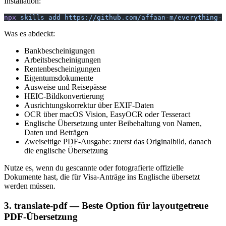
Installation:
npx
 skills
 add
 https://github.com/affaan-m/everything-c
Was es abdeckt:
Bankbescheinigungen
Arbeitsbescheinigungen
Rentenbescheinigungen
Eigentumsdokumente
Ausweise und Reisepässe
HEIC-Bildkonvertierung
Ausrichtungskorrektur über EXIF-Daten
OCR über macOS Vision, EasyOCR oder Tesseract
Englische Übersetzung unter Beibehaltung von Namen,
Daten und Beträgen
Zweiseitige PDF-Ausgabe: zuerst das Originalbild, danach
die englische Übersetzung
Nutze es, wenn du gescannte oder fotografierte offizielle
Dokumente hast, die für Visa-Anträge ins Englische übersetzt
werden müssen.
3. translate-pdf — Beste Option für layoutgetreue
PDF-Übersetzung