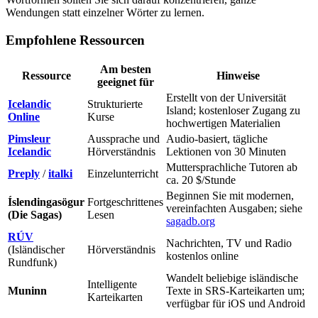
Wendungen statt einzelner Wörter zu lernen.
Empfohlene Ressourcen
Am besten
Ressource
Hinweise
geeignet für
Erstellt von der Universität
Icelandic
Strukturierte
Island; kostenloser Zugang zu
Online
Kurse
hochwertigen Materialien
Pimsleur
Aussprache und
Audio-basiert, tägliche
Icelandic
Hörverständnis
Lektionen von 30 Minuten
Muttersprachliche Tutoren ab
Preply
/
italki
Einzelunterricht
ca. 20 $/Stunde
Beginnen Sie mit modernen,
Íslendingasögur
Fortgeschrittenes
vereinfachten Ausgaben; siehe
(Die Sagas)
Lesen
sagadb.org
RÚV
Nachrichten, TV und Radio
(Isländischer
Hörverständnis
kostenlos online
Rundfunk)
Wandelt beliebige isländische
Intelligente
Muninn
Texte in SRS-Karteikarten um;
Karteikarten
verfügbar für iOS und Android