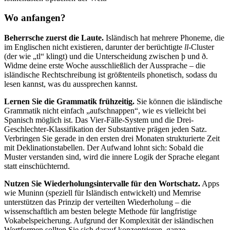
Wo anfangen?
Beherrsche zuerst die Laute.
Isländisch hat mehrere Phoneme, die
im Englischen nicht existieren, darunter der berüchtigte
ll
-Cluster
(der wie „tl“ klingt) und die Unterscheidung zwischen þ und ð.
Widme deine erste Woche ausschließlich der Aussprache – die
isländische Rechtschreibung ist größtenteils phonetisch, sodass du
lesen kannst, was du aussprechen kannst.
Lernen Sie die Grammatik frühzeitig.
Sie können die isländische
Grammatik nicht einfach „aufschnappen“, wie es vielleicht bei
Spanisch möglich ist. Das Vier-Fälle-System und die Drei-
Geschlechter-Klassifikation der Substantive prägen jeden Satz.
Verbringen Sie gerade in den ersten drei Monaten strukturierte Zeit
mit Deklinationstabellen. Der Aufwand lohnt sich: Sobald die
Muster verstanden sind, wird die innere Logik der Sprache elegant
statt einschüchternd.
Nutzen Sie Wiederholungsintervalle für den Wortschatz.
Apps
wie Muninn (speziell für Isländisch entwickelt) und Memrise
unterstützen das Prinzip der verteilten Wiederholung – die
wissenschaftlich am besten belegte Methode für langfristige
Vokabelspeicherung. Aufgrund der Komplexität der isländischen
Wortformen sollten Sie sich darauf konzentrieren, ganze