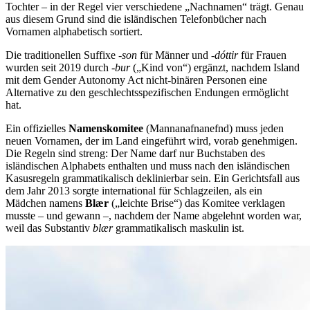
Tochter – in der Regel vier verschiedene „Nachnamen“ trägt. Genau
aus diesem Grund sind die isländischen Telefonbücher nach
Vornamen alphabetisch sortiert.
Die traditionellen Suffixe
-son
für Männer und
-dóttir
für Frauen
wurden seit 2019 durch
-bur
(„Kind von“) ergänzt, nachdem Island
mit dem Gender Autonomy Act nicht-binären Personen eine
Alternative zu den geschlechtsspezifischen Endungen ermöglicht
hat.
Ein offizielles
Namenskomitee
(Mannanafnanefnd) muss jeden
neuen Vornamen, der im Land eingeführt wird, vorab genehmigen.
Die Regeln sind streng: Der Name darf nur Buchstaben des
isländischen Alphabets enthalten und muss nach den isländischen
Kasusregeln grammatikalisch deklinierbar sein. Ein Gerichtsfall aus
dem Jahr 2013 sorgte international für Schlagzeilen, als ein
Mädchen namens
Blær
(„leichte Brise“) das Komitee verklagen
musste – und gewann –, nachdem der Name abgelehnt worden war,
weil das Substantiv
blær
grammatikalisch maskulin ist.