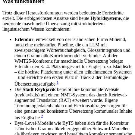
Was funktioniert
Trotz dieser Herausforderungen werden bedeutende Fortschritte
erzielt. Die erfolgreichsten Ansätze sind heute
Hybridsysteme
, die
neuronale maschinelle Übersetzung mit strukturiertem
linguistischem Wissen kombinieren:
Erlendur
, entwickelt von der isländischen Firma Miðeind,
nutzt eine mehrstufige Pipeline, die ein LLM mit
zweisprachigem Wörterbuchabgleich, Glossarintegration und
einem Grammatik-Korrekturmodell verbindet. Auf der
WMT25-Konferenz für maschinelle Übersetzung belegte
Erlendur den 3.–4. Platz insgesamt für Englisch-zu-Isländisch
– die höchste Platzierung unter allen teilnehmenden Systemen
– und erreichte den ersten Platz in Track 2 der Terminologie-
1
Übersetzungsaufgabe.
Die
Stadt Reykjavík
betreibt ihre kommunale Website
(reykjavik.is) mit einem NMT-System, das durch Retrieval-
augmented Translation (RAT) erweitert wurde. Eigene
Terminologiedatenbanken und Flexionsabfragen sorgen für
eine genaue und konsistente Übersetzung kommunaler Inhalte
2
ins Englische.
Byte-Level-Modelle wie ByT5 haben sich für die Korrektur
isländischer Grammatikfehler gegenüber Subword-Modellen
als überlegen erwiesen und bewältigen komplexe semantische