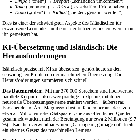
Drepa
(„töten“) →
Drepast
(„schändlich umkommen“)
Taka
(„nehmen“) →
Takast
(„es schaffen, Erfolg haben“)
Kalla
(„rufen“) →
Kallast
(„heißen, genannt werden“)
Dies ist einer der schwierigsten Aspekte des Isländischen für
erwachsene Lernende – und einer der befriedigendsten, wenn man
ihn gemeistert hat.
KI-Übersetzung und Isländisch: Die
Herausforderungen
Isländisch präzise mit KI zu übersetzen, gehört heute zu den
schwierigsten Problemen der maschinellen Übersetzung. Die
Herausforderungen summieren sich schnell.
Das Datenproblem.
Mit nur 370.000 Sprechern sind hochwertige
parallele Korpora – also zweisprachige Textpaare, mit denen
neuronale Übersetzungssysteme trainiert werden – äußerst rar.
Forschende am Árni Magnússon Institut fanden heraus, dass von
etwa 21 Millionen rohen Satzpaaren, die aus öffentlichen Quellen
gesammelt wurden, nach der Bereinigung nur etwa 2 Millionen (9,7
%) tatsächlich verwendbar waren. „Garbage in, garbage out“ bleibt
ein ehernes Gesetz des maschinellen Lernens.