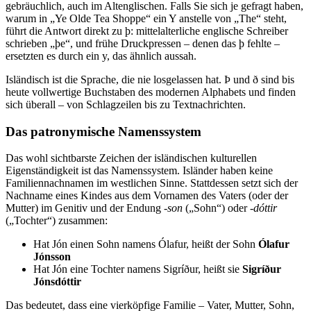
gebräuchlich, auch im Altenglischen. Falls Sie sich je gefragt haben,
warum in „Ye Olde Tea Shoppe“ ein Y anstelle von „The“ steht,
führt die Antwort direkt zu þ: mittelalterliche englische Schreiber
schrieben „þe“, und frühe Druckpressen – denen das þ fehlte –
ersetzten es durch ein y, das ähnlich aussah.
Isländisch ist die Sprache, die nie losgelassen hat. Þ und ð sind bis
heute vollwertige Buchstaben des modernen Alphabets und finden
sich überall – von Schlagzeilen bis zu Textnachrichten.
Das patronymische Namenssystem
Das wohl sichtbarste Zeichen der isländischen kulturellen
Eigenständigkeit ist das Namenssystem. Isländer haben keine
Familiennachnamen im westlichen Sinne. Stattdessen setzt sich der
Nachname eines Kindes aus dem Vornamen des Vaters (oder der
Mutter) im Genitiv und der Endung
-son
(„Sohn“) oder
-dóttir
(„Tochter“) zusammen:
Hat Jón einen Sohn namens Ólafur, heißt der Sohn
Ólafur
Jónsson
Hat Jón eine Tochter namens Sigríður, heißt sie
Sigríður
Jónsdóttir
Das bedeutet, dass eine vierköpfige Familie – Vater, Mutter, Sohn,