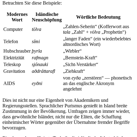
Betrachten Sie diese Beispiele:
Modernes
Isländische
Wörtliche Bedeutung
Wort
Neuschöpfung
„Zahlen-Seherin“ (Kofferwort aus
Computer
tölva
tala
„Zahl“ +
völva
„Prophetin“)
„langer Faden“ (ein wiederbelebtes
Telefon
sími
altnordisches Wort)
Hubschrauber
þyrla
„Wirbler“
Elektrizität
rafmagn
„Bernstein-Kraft“
Teleskop
sjónauki
„Sicht-Verstärker“
Gravitation
aðdráttarafl
„Ziehkraft“
von
eyða
„zerstören“ — phonetisch
AIDS
eyðni
an das englische Akronym
angelehnt
Dies ist nicht nur eine Eigenheit von Akademikern und
Regierungsstellen. Sprachlicher Purismus genießt in Island breite
Zustimmung in der Bevölkerung. Umfragen zeigen immer wieder,
dass gewöhnliche Isländer, nicht nur die Eliten, die Schaffung
einheimischer Wörter gegenüber der Übernahme fremder Begriffe
bevorzugen.