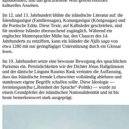
alphabetisiert, und das geschriebene Wort genoss enormes
kulturelles Ansehen.
Im 12. und 13. Jahrhundert blühte die isländische Literatur auf: die
Íslendingasögur (Familiensagas), Konungasögur (Königssagas) und
die Poetische Edda. Diese Texte, auf Kalbsleder geschrieben, sind
für moderne Isländer überraschend zugänglich. Während ein
englischer Muttersprachler Mühe hat, den Chaucer des 14.
Jahrhunderts zu entziffern, kann ein Isländer die
Njáls saga
von
etwa 1280 mit nur geringfügiger Unterstützung durch ein Glossar
lesen.
Im 19. Jahrhundert setzte eine bewusste Bewegung des sprachlichen
Purismus ein. Persönlichkeiten wie der Dichter Jónas Hallgrímsson
und der dänische Linguist Rasmus Rask vertraten die Auffassung,
dass das Isländische fremde Lehnwörter vollständig ablehnen und
stattdessen eigene Begriffe schaffen sollte. Diese Ideologie —
hreintungustefna
(„Reinheit der Sprache“-Politik) — wurde zu
einem Grundpfeiler der isländischen Nationalidentität und ist bis
heute bemerkenswert stark ausgeprägt.