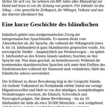
Stellen Sie sich vor, Sie nehmen ein 800 Jahre altes Manuskript zur
Hand und lesen es wie die Zeitung von gestern. Für Isländer ist das
Alltag – eine sprachliche Zeitkapsel, die Wikinger, Vulkane und nun
das Internet überdauert hat.
Eine kurze Geschichte des Isländischen
Isländisch gehört zum nordgermanischen Zweig der
indogermanischen Sprachfamilie. Es stammt direkt vom
Altnordischen ab, der Sprache, die während der Wikingerzeit (etwa
8. bis 14. Jahrhundert) in ganz Skandinavien gesprochen wurde. Als
norwegische Siedler – hauptsächlich aus Westnorwegen – im späten
9. Jahrhundert an den Küsten Islands landeten, brachten sie ihre
Sprache mit. Was dann geschah, ist bemerkenswert: Während die
kontinentalen skandinavischen Sprachen sich unter dem Einfluss des
Niederdeutschen während der Hansezeit stark veränderten, blieb das
Isländische nahezu unverändert.
Der Schlüssel zu dieser Bewahrung liegt in der Geografie Islands.
Als isolierte Vulkaninsel im Nordatlantik erlebte Island nur wenige
Migrationswellen und blieb so von den ständigen, kontaktbedingten
Veränderungen verschont, die Dänisch, Schwedisch und
Norwegisch prägten. Die dünne Bevölkerung – bis ins 19.
Jahrhundert nie mehr als etwa 50.000 Menschen – war weitgehend