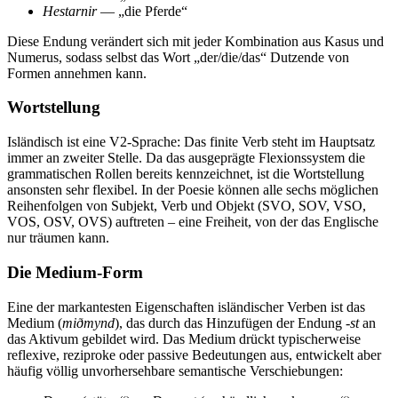
Hestarnir
— „die Pferde“
Diese Endung verändert sich mit jeder Kombination aus Kasus und
Numerus, sodass selbst das Wort „der/die/das“ Dutzende von
Formen annehmen kann.
Wortstellung
Isländisch ist eine V2-Sprache: Das finite Verb steht im Hauptsatz
immer an zweiter Stelle. Da das ausgeprägte Flexionssystem die
grammatischen Rollen bereits kennzeichnet, ist die Wortstellung
ansonsten sehr flexibel. In der Poesie können alle sechs möglichen
Reihenfolgen von Subjekt, Verb und Objekt (SVO, SOV, VSO,
VOS, OSV, OVS) auftreten – eine Freiheit, von der das Englische
nur träumen kann.
Die Medium-Form
Eine der markantesten Eigenschaften isländischer Verben ist das
Medium (
miðmynd
), das durch das Hinzufügen der Endung
-st
an
das Aktivum gebildet wird. Das Medium drückt typischerweise
reflexive, reziproke oder passive Bedeutungen aus, entwickelt aber
häufig völlig unvorhersehbare semantische Verschiebungen: