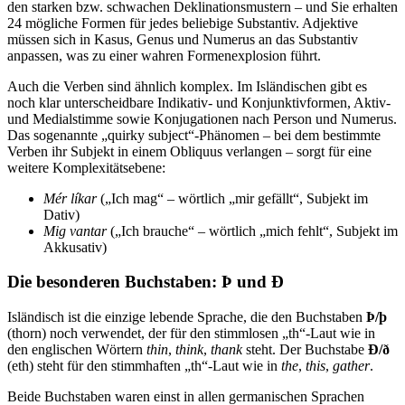
den starken bzw. schwachen Deklinationsmustern – und Sie erhalten
24 mögliche Formen für jedes beliebige Substantiv. Adjektive
müssen sich in Kasus, Genus und Numerus an das Substantiv
anpassen, was zu einer wahren Formenexplosion führt.
Auch die Verben sind ähnlich komplex. Im Isländischen gibt es
noch klar unterscheidbare Indikativ- und Konjunktivformen, Aktiv-
und Medialstimme sowie Konjugationen nach Person und Numerus.
Das sogenannte „quirky subject“-Phänomen – bei dem bestimmte
Verben ihr Subjekt in einem Obliquus verlangen – sorgt für eine
weitere Komplexitätsebene:
Mér líkar
(„Ich mag“ – wörtlich „mir gefällt“, Subjekt im
Dativ)
Mig vantar
(„Ich brauche“ – wörtlich „mich fehlt“, Subjekt im
Akkusativ)
Die besonderen Buchstaben: Þ und Ð
Isländisch ist die einzige lebende Sprache, die den Buchstaben
Þ/þ
(thorn) noch verwendet, der für den stimmlosen „th“-Laut wie in
den englischen Wörtern
thin
,
think
,
thank
steht. Der Buchstabe
Ð/ð
(eth) steht für den stimmhaften „th“-Laut wie in
the
,
this
,
gather
.
Beide Buchstaben waren einst in allen germanischen Sprachen