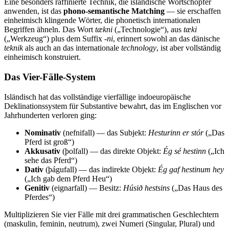
Eine besonders raffinierte Technik, die isländische Wortschöpfer
anwenden, ist das
phono-semantische Matching
— sie erschaffen
einheimisch klingende Wörter, die phonetisch internationalen
Begriffen ähneln. Das Wort
tækni
(„Technologie“), aus
tæki
(„Werkzeug“) plus dem Suffix
-ni
, erinnert sowohl an das dänische
teknik
als auch an das internationale
technology
, ist aber vollständig
einheimisch konstruiert.
Das Vier-Fälle-System
Isländisch hat das vollständige vierfällige indoeuropäische
Deklinationssystem für Substantive bewahrt, das im Englischen vor
Jahrhunderten verloren ging:
Nominativ
(nefnifall) — das Subjekt:
Hesturinn er stór
(„Das
Pferd ist groß“)
Akkusativ
(þolfall) — das direkte Objekt:
Ég sé hestinn
(„Ich
sehe das Pferd“)
Dativ
(þágufall) — das indirekte Objekt:
Ég gaf hestinum hey
(„Ich gab dem Pferd Heu“)
Genitiv
(eignarfall) — Besitz:
Húsið hestsins
(„Das Haus des
Pferdes“)
Multiplizieren Sie vier Fälle mit drei grammatischen Geschlechtern
(maskulin, feminin, neutrum), zwei Numeri (Singular, Plural) und