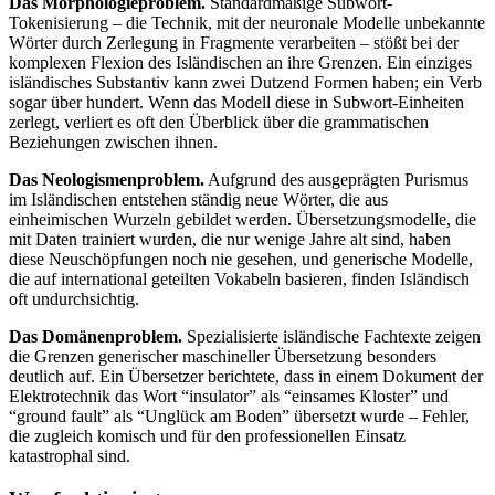
Das Morphologieproblem.
Standardmäßige Subwort-
Tokenisierung – die Technik, mit der neuronale Modelle unbekannte
Wörter durch Zerlegung in Fragmente verarbeiten – stößt bei der
komplexen Flexion des Isländischen an ihre Grenzen. Ein einziges
isländisches Substantiv kann zwei Dutzend Formen haben; ein Verb
sogar über hundert. Wenn das Modell diese in Subwort-Einheiten
zerlegt, verliert es oft den Überblick über die grammatischen
Beziehungen zwischen ihnen.
Das Neologismenproblem.
Aufgrund des ausgeprägten Purismus
im Isländischen entstehen ständig neue Wörter, die aus
einheimischen Wurzeln gebildet werden. Übersetzungsmodelle, die
mit Daten trainiert wurden, die nur wenige Jahre alt sind, haben
diese Neuschöpfungen noch nie gesehen, und generische Modelle,
die auf international geteilten Vokabeln basieren, finden Isländisch
oft undurchsichtig.
Das Domänenproblem.
Spezialisierte isländische Fachtexte zeigen
die Grenzen generischer maschineller Übersetzung besonders
deutlich auf. Ein Übersetzer berichtete, dass in einem Dokument der
Elektrotechnik das Wort “insulator” als “einsames Kloster” und
“ground fault” als “Unglück am Boden” übersetzt wurde – Fehler,
die zugleich komisch und für den professionellen Einsatz
katastrophal sind.