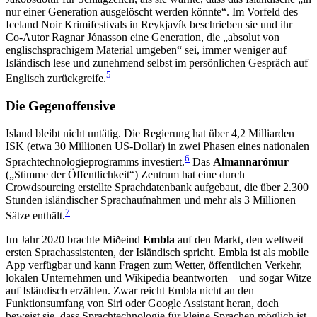
nur einer Generation ausgelöscht werden könnte“. Im Vorfeld des
Iceland Noir Krimifestivals in Reykjavík beschrieben sie und ihr
Co-Autor Ragnar Jónasson eine Generation, die „absolut von
englischsprachigem Material umgeben“ sei, immer weniger auf
Isländisch lese und zunehmend selbst im persönlichen Gespräch auf
5
Englisch zurückgreife.
Die Gegenoffensive
Island bleibt nicht untätig. Die Regierung hat über 4,2 Milliarden
ISK (etwa 30 Millionen US-Dollar) in zwei Phasen eines nationalen
6
Sprachtechnologieprogramms investiert.
Das
Almannarómur
(„Stimme der Öffentlichkeit“) Zentrum hat eine durch
Crowdsourcing erstellte Sprachdatenbank aufgebaut, die über 2.300
Stunden isländischer Sprachaufnahmen und mehr als 3 Millionen
7
Sätze enthält.
Im Jahr 2020 brachte Miðeind
Embla
auf den Markt, den weltweit
ersten Sprachassistenten, der Isländisch spricht. Embla ist als mobile
App verfügbar und kann Fragen zum Wetter, öffentlichen Verkehr,
lokalen Unternehmen und Wikipedia beantworten – und sogar Witze
auf Isländisch erzählen. Zwar reicht Embla nicht an den
Funktionsumfang von Siri oder Google Assistant heran, doch
beweist sie, dass Sprachtechnologie für kleine Sprachen möglich ist.