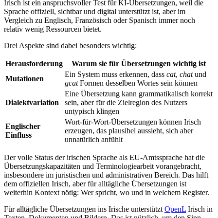
Irisch ist ein anspruchsvoller Test für KI-Übersetzungen, weil die
Sprache offiziell, sichtbar und digital unterstützt ist, aber im
Vergleich zu Englisch, Französisch oder Spanisch immer noch
relativ wenig Ressourcen bietet.
Drei Aspekte sind dabei besonders wichtig:
Herausforderung
Warum sie für Übersetzungen wichtig ist
Ein System muss erkennen, dass
cat
,
chat
und
Mutationen
gcat
Formen desselben Wortes sein können
Eine Übersetzung kann grammatikalisch korrekt
Dialektvariation
sein, aber für die Zielregion des Nutzers
untypisch klingen
Wort-für-Wort-Übersetzungen können Irisch
Englischer
erzeugen, das plausibel aussieht, sich aber
Einfluss
unnatürlich anfühlt
Der volle Status der irischen Sprache als EU-Amtssprache hat die
Übersetzungskapazitäten und Terminologiearbeit vorangebracht,
insbesondere im juristischen und administrativen Bereich. Das hilft
dem offiziellen Irisch, aber für alltägliche Übersetzungen ist
weiterhin Kontext nötig: Wer spricht, wo und in welchem Register.
Für alltägliche Übersetzungen ins Irische unterstützt
OpenL
Irisch in
Texten, Dokumenten und Bildern. Das ist nützlich, um den Sinn