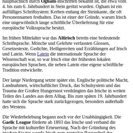
hauptsächlich durch
Ogham
-Inschriften bekannt ist, die etwa vom
4. bis zum 6. Jahrhundert in Stein geritzt wurden. Ogham ist ein
auffälliges Schriftsystem: Kerben entlang der Steinkante, die oft
Personennamen festhalten. Das ist einer der Gründe, warum Irisch
eine ungewöhnlich lange schriftliche Überlieferung für eine
europäische Volkssprache besitzt.
Im frühen Mittelalter war das
Altirisch
bereits eine bedeutende
Schriftsprache. Mönche und Gelehrte verfassten Glossen,
Gesetzestexte, Gedichte, Heiligenviten und Erzählungen auf Irisch
und Latein. Wenn
Latein
die internationale Sprache der
Wissenschaft war, so war Irisch eine der frühesten lokalen
europäischen Sprachen, die neben Latein eine eigene schriftliche
Tradition entwickelte.
Der lange Niedergang setzte später ein. Englische politische Macht,
Landnahmen, wirtschaftlicher Druck, das Schulsystem und das
Trauma der Großen Hungersnot verdrängten das Irische in weiten
Teilen des Landes aus dem Alltag. Bis zum späten 19. Jahrhundert
hatte sich die Sprache stark zurückgezogen, besonders außerhalb
des Westens.
Die Wiederbelebung begann noch vor der Unabhängigkeit. Die
Gaelic League
förderte ab 1893 das Irische und verband die
Sprache mit kultureller Erneuerung. Nach der Gründung des
irischen Staates wurde Irisch zum zentralen Bestandteil der