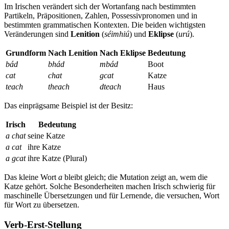
Im Irischen verändert sich der Wortanfang nach bestimmten
Partikeln, Präpositionen, Zahlen, Possessivpronomen und in
bestimmten grammatischen Kontexten. Die beiden wichtigsten
Veränderungen sind
Lenition
(
séimhiú
) und
Eklipse
(
urú
).
Grundform
Nach Lenition
Nach Eklipse
Bedeutung
bád
bhád
mbád
Boot
cat
chat
gcat
Katze
teach
theach
dteach
Haus
Das einprägsame Beispiel ist der Besitz:
Irisch
Bedeutung
a chat
seine Katze
a cat
ihre Katze
a gcat
ihre Katze (Plural)
Das kleine Wort
a
bleibt gleich; die Mutation zeigt an, wem die
Katze gehört. Solche Besonderheiten machen Irisch schwierig für
maschinelle Übersetzungen und für Lernende, die versuchen, Wort
für Wort zu übersetzen.
Verb-Erst-Stellung