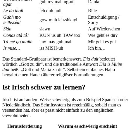
guh rev mah ug-ut
Danke
agat
Le do thoil
leh duh hull
Bitte
Gabh mo
Entschuldigung /
gow muh leh-shkayl
leithscéal
Sorry
Slán
slawn
Auf Wiedersehen
Conas atá tú?
KUN-us uh-TAW too
Wie geht es dir?
Tá mé go maith
taw may guh mah
Mir geht es gut
Is mise…
iss MISH-uh
Ich bin…
Das Standard-Grußpaar ist bemerkenswert.
Dia duit
bedeutet
wörtlich „Gott zu dir“, und die traditionelle Antwort
Dia is Muire
duit
heißt „Gott und Maria zu dir“. Selbst ein einfaches Hallo
bewahrt einen Hauch älterer religiöser Formulierungen.
Ist Irisch schwer zu lernen?
Irisch ist auf andere Weise schwierig als zum Beispiel Spanisch oder
Niederländisch. Das Schriftsystem ist regelmäßig, sobald man es
verstanden hat, aber es passt nicht einfach zu den englischen
Gewohnheiten.
Herausforderung
Warum es schwierig erscheint