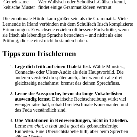
Gemeinsame
Wer Walisisch oder Schottisch-Gälisch kennt,
keltische Muster
findet einige Grammatikideen vertraut
Die emotionale Hürde kann größer sein als die Grammatik. Viele
Lernende in Irland verbinden mit dem Schulfach Irisch komplizierte
Erinnerungen. Erwachsene erzielen oft bessere Fortschritte, wenn
sie Irisch als lebendige Sprache betrachten – und nicht als eine
Prüfung, die sie einst nicht bestanden haben.
Tipps zum Irischlernen
Lege dich früh auf einen Dialekt fest.
Wähle Munster-,
Connacht- oder Ulster-Audio als dein Hauptvorbild. Die
anderen verstehst du später auch, aber wenn du alle drei
gleichzeitig nachahmst, bremst das deinen Sprechfluss.
Lerne die Aussprache, bevor du lange Vokabellisten
auswendig lernst.
Die irische Rechtschreibung wirkt viel
weniger rätselhaft, sobald breite/schmale Konsonanten und
das Fada verständlich sind.
Übe Mutationen in Redewendungen, nicht in Tabellen.
Lerne
mo chat
,
a chat
und
a gcat
als gebrauchsfertige
Einheiten. Eine Übersichtstabelle hilft, aber beim Sprechen
zählen Muster.