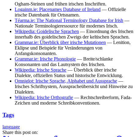
Ogham-Steinen und frühen irischen Inschriften.
Logainm.ie: Placenames Database of Ireland
— Offizielle
irische Datenbank für Ortsnamen.
Téarma.ie: The National Terminology Database for Irish
—
Nationale Terminologieressource für modernes Irisch.
Wikipedia: Goidelische Sprachen
— Einordnung des Irischen
innerhalb des goidelischen Zweigs der keltischen Sprachen.
Grammar.ie: Überblick über irische Mutationen
— Lenition,
Eklipse und Beispiele für Veränderungen von
Anfangskonsonanten.
Grammar.ie: Irische Phonologie
— Breite/schlanke
Konsonanten und das Lautsystem des Irischen.
Wikipedia: Irische Sprache
— Überblick über irische
Dialekte, offiziellen Status und historische Entwicklung.
Omniglot: Irische Sprache, Alphabet und Aussprache
—
Irisches Schriftsystem, Ausspracheübersicht und Hinweise zu
Dialekten.
Wikipedia: Irische Orthografie
— Rechtschreibreform, Fada-
Zeichen und moderne Schreibkonventionen.
Tags
language
Share this post on: