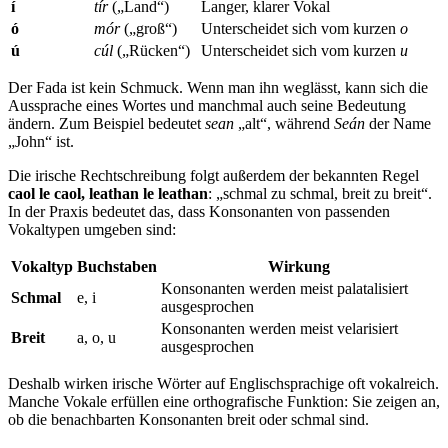
í
tír
(„Land“)
Langer, klarer Vokal
ó
mór
(„groß“)
Unterscheidet sich vom kurzen
o
ú
cúl
(„Rücken“)
Unterscheidet sich vom kurzen
u
Der Fada ist kein Schmuck. Wenn man ihn weglässt, kann sich die
Aussprache eines Wortes und manchmal auch seine Bedeutung
ändern. Zum Beispiel bedeutet
sean
„alt“, während
Seán
der Name
„John“ ist.
Die irische Rechtschreibung folgt außerdem der bekannten Regel
caol le caol, leathan le leathan
: „schmal zu schmal, breit zu breit“.
In der Praxis bedeutet das, dass Konsonanten von passenden
Vokaltypen umgeben sind:
Vokaltyp
Buchstaben
Wirkung
Konsonanten werden meist palatalisiert
Schmal
e, i
ausgesprochen
Konsonanten werden meist velarisiert
Breit
a, o, u
ausgesprochen
Deshalb wirken irische Wörter auf Englischsprachige oft vokalreich.
Manche Vokale erfüllen eine orthografische Funktion: Sie zeigen an,
ob die benachbarten Konsonanten breit oder schmal sind.