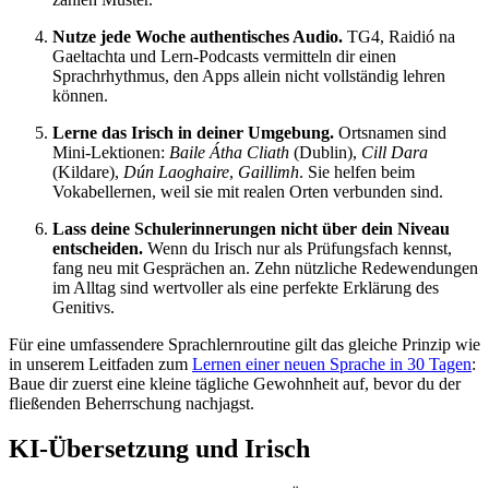
Nutze jede Woche authentisches Audio.
TG4, Raidió na
Gaeltachta und Lern-Podcasts vermitteln dir einen
Sprachrhythmus, den Apps allein nicht vollständig lehren
können.
Lerne das Irisch in deiner Umgebung.
Ortsnamen sind
Mini-Lektionen:
Baile Átha Cliath
(Dublin),
Cill Dara
(Kildare),
Dún Laoghaire
,
Gaillimh
. Sie helfen beim
Vokabellernen, weil sie mit realen Orten verbunden sind.
Lass deine Schulerinnerungen nicht über dein Niveau
entscheiden.
Wenn du Irisch nur als Prüfungsfach kennst,
fang neu mit Gesprächen an. Zehn nützliche Redewendungen
im Alltag sind wertvoller als eine perfekte Erklärung des
Genitivs.
Für eine umfassendere Sprachlernroutine gilt das gleiche Prinzip wie
in unserem Leitfaden zum
Lernen einer neuen Sprache in 30 Tagen
:
Baue dir zuerst eine kleine tägliche Gewohnheit auf, bevor du der
fließenden Beherrschung nachjagst.
KI-Übersetzung und Irisch