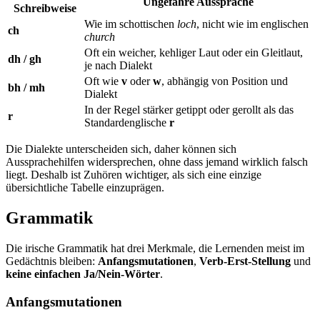
Ungefähre Aussprache
Schreibweise
Wie im schottischen
loch
, nicht wie im englischen
ch
church
Oft ein weicher, kehliger Laut oder ein Gleitlaut,
dh / gh
je nach Dialekt
Oft wie
v
oder
w
, abhängig von Position und
bh / mh
Dialekt
In der Regel stärker getippt oder gerollt als das
r
Standardenglische
r
Die Dialekte unterscheiden sich, daher können sich
Aussprachehilfen widersprechen, ohne dass jemand wirklich falsch
liegt. Deshalb ist Zuhören wichtiger, als sich eine einzige
übersichtliche Tabelle einzuprägen.
Grammatik
Die irische Grammatik hat drei Merkmale, die Lernenden meist im
Gedächtnis bleiben:
Anfangsmutationen
,
Verb-Erst-Stellung
und
keine einfachen Ja/Nein-Wörter
.
Anfangsmutationen