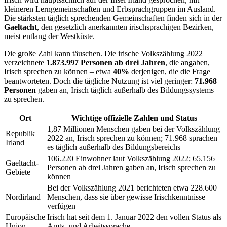
kleineren Lerngemeinschaften und Erbsprachgruppen im Ausland.
Die stärksten täglich sprechenden Gemeinschaften finden sich in der
Gaeltacht
, den gesetzlich anerkannten irischsprachigen Bezirken,
meist entlang der Westküste.
Die große Zahl kann täuschen. Die irische Volkszählung 2022
verzeichnete
1.873.997 Personen ab drei Jahren
, die angaben,
Irisch sprechen zu können – etwa
40%
derjenigen, die die Frage
beantworteten. Doch die tägliche Nutzung ist viel geringer:
71.968
Personen
gaben an, Irisch täglich außerhalb des Bildungssystems
zu sprechen.
Ort
Wichtige offizielle Zahlen und Status
1,87 Millionen Menschen gaben bei der Volkszählung
Republik
2022 an, Irisch sprechen zu können; 71.968 sprachen
Irland
es täglich außerhalb des Bildungsbereichs
106.220 Einwohner laut Volkszählung 2022; 65.156
Gaeltacht-
Personen ab drei Jahren gaben an, Irisch sprechen zu
Gebiete
können
Bei der Volkszählung 2021 berichteten etwa 228.600
Nordirland
Menschen, dass sie über gewisse Irischkenntnisse
verfügen
Europäische
Irisch hat seit dem 1. Januar 2022 den vollen Status als
Union
Amts- und Arbeitssprache