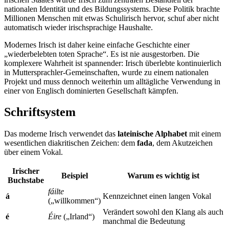
nationalen Identität und des Bildungssystems. Diese Politik brachte
Millionen Menschen mit etwas Schulirisch hervor, schuf aber nicht
automatisch wieder irischsprachige Haushalte.
Modernes Irisch ist daher keine einfache Geschichte einer
„wiederbelebten toten Sprache“. Es ist nie ausgestorben. Die
komplexere Wahrheit ist spannender: Irisch überlebte kontinuierlich
in Muttersprachler-Gemeinschaften, wurde zu einem nationalen
Projekt und muss dennoch weiterhin um alltägliche Verwendung in
einer von Englisch dominierten Gesellschaft kämpfen.
Schriftsystem
Das moderne Irisch verwendet das
lateinische Alphabet
mit einem
wesentlichen diakritischen Zeichen: dem
fada
, dem Akutzeichen
über einem Vokal.
Irischer
Beispiel
Warum es wichtig ist
Buchstabe
fáilte
á
Kennzeichnet einen langen Vokal
(„willkommen“)
Verändert sowohl den Klang als auch
é
Éire
(„Irland“)
manchmal die Bedeutung