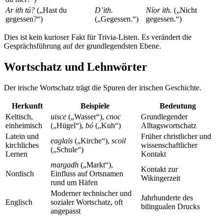
Ar ith tú?
(„Hast du
D’ith.
Níor ith.
(„Nicht
gegessen?“)
(„Gegessen.“)
gegessen.“)
Dies ist kein kurioser Fakt für Trivia-Listen. Es verändert die
Gesprächsführung auf der grundlegendsten Ebene.
Wortschatz und Lehnwörter
Der irische Wortschatz trägt die Spuren der irischen Geschichte.
Herkunft
Beispiele
Bedeutung
Keltisch,
uisce
(„Wasser“),
cnoc
Grundlegender
einheimisch
(„Hügel“),
bó
(„Kuh“)
Alltagswortschatz
Latein und
Früher christlicher und
eaglais
(„Kirche“),
scoil
kirchliches
wissenschaftlicher
(„Schule“)
Lernen
Kontakt
margadh
(„Markt“),
Kontakt zur
Nordisch
Einfluss auf Ortsnamen
Wikingerzeit
rund um Häfen
Moderner technischer und
Jahrhunderte des
Englisch
sozialer Wortschatz, oft
bilingualen Drucks
angepasst