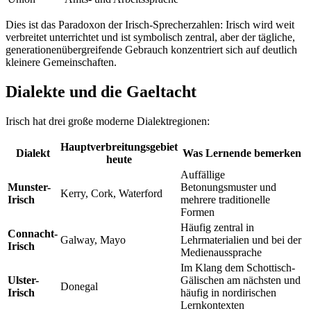
Dies ist das Paradoxon der Irisch-Sprecherzahlen: Irisch wird weit
verbreitet unterrichtet und ist symbolisch zentral, aber der tägliche,
generationenübergreifende Gebrauch konzentriert sich auf deutlich
kleinere Gemeinschaften.
Dialekte und die Gaeltacht
Irisch hat drei große moderne Dialektregionen:
Hauptverbreitungsgebiet
Dialekt
Was Lernende bemerken
heute
Auffällige
Munster-
Betonungsmuster und
Kerry, Cork, Waterford
Irisch
mehrere traditionelle
Formen
Häufig zentral in
Connacht-
Galway, Mayo
Lehrmaterialien und bei der
Irisch
Medienaussprache
Im Klang dem Schottisch-
Ulster-
Gälischen am nächsten und
Donegal
Irisch
häufig in nordirischen
Lernkontexten