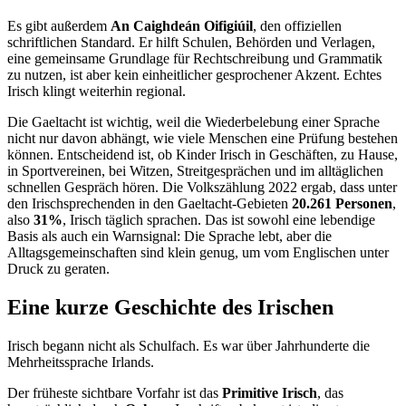
Es gibt außerdem
An Caighdeán Oifigiúil
, den offiziellen
schriftlichen Standard. Er hilft Schulen, Behörden und Verlagen,
eine gemeinsame Grundlage für Rechtschreibung und Grammatik
zu nutzen, ist aber kein einheitlicher gesprochener Akzent. Echtes
Irisch klingt weiterhin regional.
Die Gaeltacht ist wichtig, weil die Wiederbelebung einer Sprache
nicht nur davon abhängt, wie viele Menschen eine Prüfung bestehen
können. Entscheidend ist, ob Kinder Irisch in Geschäften, zu Hause,
in Sportvereinen, bei Witzen, Streitgesprächen und im alltäglichen
schnellen Gespräch hören. Die Volkszählung 2022 ergab, dass unter
den Irischsprechenden in den Gaeltacht-Gebieten
20.261 Personen
,
also
31%
, Irisch täglich sprachen. Das ist sowohl eine lebendige
Basis als auch ein Warnsignal: Die Sprache lebt, aber die
Alltagsgemeinschaften sind klein genug, um vom Englischen unter
Druck zu geraten.
Eine kurze Geschichte des Irischen
Irisch begann nicht als Schulfach. Es war über Jahrhunderte die
Mehrheitssprache Irlands.
Der früheste sichtbare Vorfahr ist das
Primitive Irisch
, das