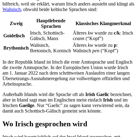
hilfreich, weil sie erklärt, warum Irisch anders aussieht und klingt als
Walisisch
, obwohl beide keltische Sprachen sind:
Hauptlebende
Zweig
Klassisches Klangmerkmal
Sprachen
Irisch, Schottisch-
Älteres
kw
wurde zu
c/k
: Irisch
Goidelisch
Gälisch, Manx
ceann
(“Kopf”)
Walisisch,
Älteres
kw
wurde zu
p
:
Brythonisch
Bretonisch, Kornisch
Walisisch
pen
(“Kopf”)
In der Republik Irland ist Irisch die erste Amtssprache und Englisch
die zweite Amtssprache. In der Europäischen Union wurde Irisch
am 1. Januar 2022 nach dem schrittweisen Auslaufen einer langen
Übersetzungs-Ausnahmeregelung zur vollwertigen offiziellen und
Arbeitssprache.
Außerhalb Irlands wird die Sprache oft als
Irish Gaelic
bezeichnet,
aber in Irland sagt man im Englischen meist einfach
Irish
und im
Irischen
Gaeilge
. Nur “Gaelic” zu sagen kann verwirrend sein, da
damit auch Schottisch-Gälisch gemeint sein könnte.
Wo Irisch gesprochen wird
Irisch wird hauptsächlich auf der Insel Irland gesprochen, mit