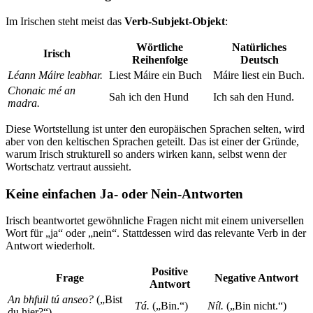
Im Irischen steht meist das
Verb-Subjekt-Objekt
:
Wörtliche
Natürliches
Irisch
Reihenfolge
Deutsch
Léann Máire leabhar.
Liest Máire ein Buch
Máire liest ein Buch.
Chonaic mé an
Sah ich den Hund
Ich sah den Hund.
madra.
Diese Wortstellung ist unter den europäischen Sprachen selten, wird
aber von den keltischen Sprachen geteilt. Das ist einer der Gründe,
warum Irisch strukturell so anders wirken kann, selbst wenn der
Wortschatz vertraut aussieht.
Keine einfachen Ja- oder Nein-Antworten
Irisch beantwortet gewöhnliche Fragen nicht mit einem universellen
Wort für „ja“ oder „nein“. Stattdessen wird das relevante Verb in der
Antwort wiederholt.
Positive
Frage
Negative Antwort
Antwort
An bhfuil tú anseo?
(„Bist
Tá.
(„Bin.“)
Níl.
(„Bin nicht.“)
du hier?“)