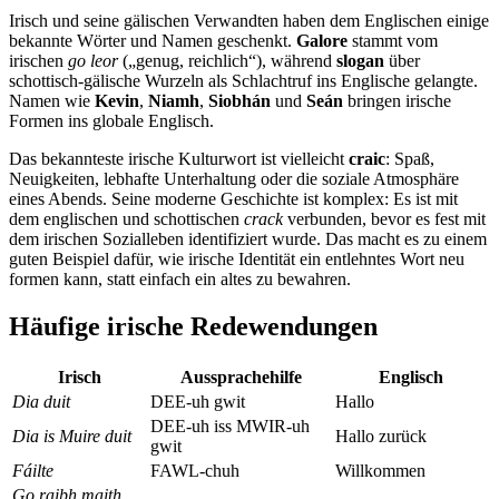
Irisch und seine gälischen Verwandten haben dem Englischen einige
bekannte Wörter und Namen geschenkt.
Galore
stammt vom
irischen
go leor
(„genug, reichlich“), während
slogan
über
schottisch-gälische Wurzeln als Schlachtruf ins Englische gelangte.
Namen wie
Kevin
,
Niamh
,
Siobhán
und
Seán
bringen irische
Formen ins globale Englisch.
Das bekannteste irische Kulturwort ist vielleicht
craic
: Spaß,
Neuigkeiten, lebhafte Unterhaltung oder die soziale Atmosphäre
eines Abends. Seine moderne Geschichte ist komplex: Es ist mit
dem englischen und schottischen
crack
verbunden, bevor es fest mit
dem irischen Sozialleben identifiziert wurde. Das macht es zu einem
guten Beispiel dafür, wie irische Identität ein entlehntes Wort neu
formen kann, statt einfach ein altes zu bewahren.
Häufige irische Redewendungen
Irisch
Aussprachehilfe
Englisch
Dia duit
DEE-uh gwit
Hallo
DEE-uh iss MWIR-uh
Dia is Muire duit
Hallo zurück
gwit
Fáilte
FAWL-chuh
Willkommen
Go raibh maith