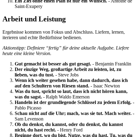
Ein Ziel ohne einen Plan ist nur ein Wunsch.
- Antoine de
Saint-Exupery
Arbeit und Leistung
Ergebnisse kommen von Fokus und Abschluss. Liefern, lernen,
iterieren und echte Bedürfnisse bedienen.
Aktionstipp: Definiere “fertig” für deine aktuelle Aufgabe. Liefere
heute eine kleine Version.
Gut gemacht ist besser als gut gesagt.
- Benjamin Franklin
Der einzige Weg, großartige Arbeit zu leisten, ist, zu
lieben, was du tust.
- Steve Jobs
Wenn ich weiter gesehen habe, dann dadurch, dass ich
auf den Schultern von Riesen stand.
- Isaac Newton
Was du tust, spricht so laut, dass ich nicht hören kann,
was du sagst.
- Ralph Waldo Emerson
Handeln ist der grundlegende Schlüssel zu jedem Erfolg.
-
Pablo Picasso
Schau nicht auf die Uhr; mach, was sie tut. Mach weiter.
-
Sam Levenson
Ob du denkst, du kannst, oder du denkst, du kannst
nicht, du hast recht.
- Henry Ford
Beginne dort, wo du bist. Nutze, was du hast. Tu, was du