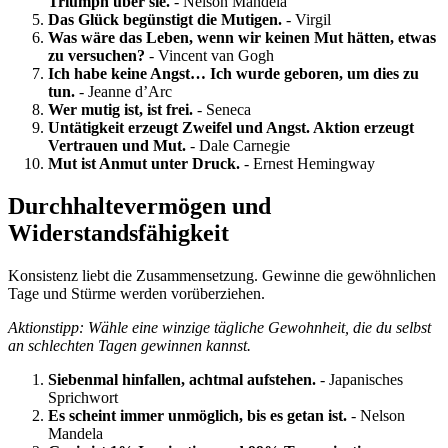
Triumph über sie.
- Nelson Mandela
Das Glück begünstigt die Mutigen.
- Virgil
Was wäre das Leben, wenn wir keinen Mut hätten, etwas
zu versuchen?
- Vincent van Gogh
Ich habe keine Angst… Ich wurde geboren, um dies zu
tun.
- Jeanne d’Arc
Wer mutig ist, ist frei.
- Seneca
Untätigkeit erzeugt Zweifel und Angst. Aktion erzeugt
Vertrauen und Mut.
- Dale Carnegie
Mut ist Anmut unter Druck.
- Ernest Hemingway
Durchhaltevermögen und
Widerstandsfähigkeit
Konsistenz liebt die Zusammensetzung. Gewinne die gewöhnlichen
Tage und Stürme werden vorüberziehen.
Aktionstipp: Wähle eine winzige tägliche Gewohnheit, die du selbst
an schlechten Tagen gewinnen kannst.
Siebenmal hinfallen, achtmal aufstehen.
- Japanisches
Sprichwort
Es scheint immer unmöglich, bis es getan ist.
- Nelson
Mandela