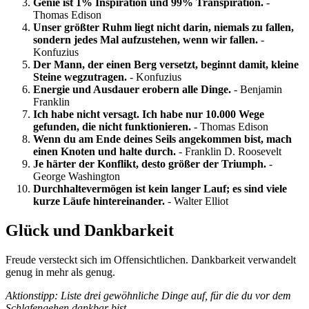
Genie ist 1% Inspiration und 99% Transpiration.
-
Thomas Edison
Unser größter Ruhm liegt nicht darin, niemals zu fallen,
sondern jedes Mal aufzustehen, wenn wir fallen.
-
Konfuzius
Der Mann, der einen Berg versetzt, beginnt damit, kleine
Steine wegzutragen.
- Konfuzius
Energie und Ausdauer erobern alle Dinge.
- Benjamin
Franklin
Ich habe nicht versagt. Ich habe nur 10.000 Wege
gefunden, die nicht funktionieren.
- Thomas Edison
Wenn du am Ende deines Seils angekommen bist, mach
einen Knoten und halte durch.
- Franklin D. Roosevelt
Je härter der Konflikt, desto größer der Triumph.
-
George Washington
Durchhaltevermögen ist kein langer Lauf; es sind viele
kurze Läufe hintereinander.
- Walter Elliot
Glück und Dankbarkeit
Freude versteckt sich im Offensichtlichen. Dankbarkeit verwandelt
genug in mehr als genug.
Aktionstipp: Liste drei gewöhnliche Dinge auf, für die du vor dem
Schlafengehen dankbar bist.