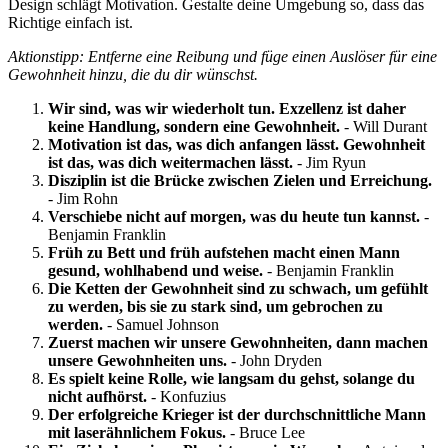
Design schlägt Motivation. Gestalte deine Umgebung so, dass das
Richtige einfach ist.
Aktionstipp: Entferne eine Reibung und füge einen Auslöser für eine
Gewohnheit hinzu, die du dir wünschst.
Wir sind, was wir wiederholt tun. Exzellenz ist daher
keine Handlung, sondern eine Gewohnheit.
- Will Durant
Motivation ist das, was dich anfangen lässt. Gewohnheit
ist das, was dich weitermachen lässt.
- Jim Ryun
Disziplin ist die Brücke zwischen Zielen und Erreichung.
- Jim Rohn
Verschiebe nicht auf morgen, was du heute tun kannst.
-
Benjamin Franklin
Früh zu Bett und früh aufstehen macht einen Mann
gesund, wohlhabend und weise.
- Benjamin Franklin
Die Ketten der Gewohnheit sind zu schwach, um gefühlt
zu werden, bis sie zu stark sind, um gebrochen zu
werden.
- Samuel Johnson
Zuerst machen wir unsere Gewohnheiten, dann machen
unsere Gewohnheiten uns.
- John Dryden
Es spielt keine Rolle, wie langsam du gehst, solange du
nicht aufhörst.
- Konfuzius
Der erfolgreiche Krieger ist der durchschnittliche Mann
mit laserähnlichem Fokus.
- Bruce Lee