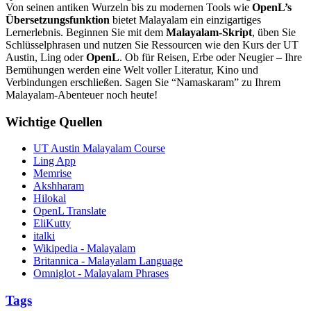
Von seinen antiken Wurzeln bis zu modernen Tools wie
OpenL’s
Übersetzungsfunktion
bietet Malayalam ein einzigartiges
Lernerlebnis. Beginnen Sie mit dem
Malayalam-Skript
, üben Sie
Schlüsselphrasen und nutzen Sie Ressourcen wie den Kurs der UT
Austin, Ling oder
OpenL
. Ob für Reisen, Erbe oder Neugier – Ihre
Bemühungen werden eine Welt voller Literatur, Kino und
Verbindungen erschließen. Sagen Sie “Namaskaram” zu Ihrem
Malayalam-Abenteuer noch heute!
Wichtige Quellen
UT Austin Malayalam Course
Ling App
Memrise
Akshharam
Hilokal
OpenL Translate
EliKutty
italki
Wikipedia - Malayalam
Britannica - Malayalam Language
Omniglot - Malayalam Phrases
Tags