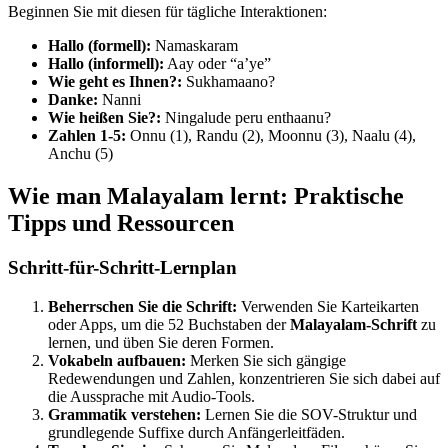
Beginnen Sie mit diesen für tägliche Interaktionen:
Hallo (formell):
Namaskaram
Hallo (informell):
Aay oder “a’ye”
Wie geht es Ihnen?:
Sukhamaano?
Danke:
Nanni
Wie heißen Sie?:
Ningalude peru enthaanu?
Zahlen 1-5:
Onnu (1), Randu (2), Moonnu (3), Naalu (4),
Anchu (5)
Wie man Malayalam lernt: Praktische
Tipps und Ressourcen
Schritt-für-Schritt-Lernplan
Beherrschen Sie die Schrift:
Verwenden Sie Karteikarten
oder Apps, um die 52 Buchstaben der
Malayalam-Schrift
zu
lernen, und üben Sie deren Formen.
Vokabeln aufbauen:
Merken Sie sich gängige
Redewendungen und Zahlen, konzentrieren Sie sich dabei auf
die Aussprache mit Audio-Tools.
Grammatik verstehen:
Lernen Sie die SOV-Struktur und
grundlegende Suffixe durch Anfängerleitfäden.