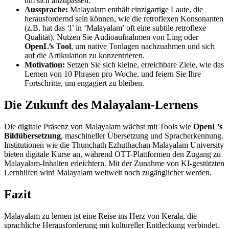
um sich anzupassen.
Aussprache:
Malayalam enthält einzigartige Laute, die
herausfordernd sein können, wie die retroflexen Konsonanten
(z.B. hat das ‘l’ in ‘Malayalam’ oft eine subtile retroflexe
Qualität). Nutzen Sie Audioaufnahmen von Ling oder
OpenL’s Tool
, um native Tonlagen nachzuahmen und sich
auf die Artikulation zu konzentrieren.
Motivation:
Setzen Sie sich kleine, erreichbare Ziele, wie das
Lernen von 10 Phrasen pro Woche, und feiern Sie Ihre
Fortschritte, um engagiert zu bleiben.
Die Zukunft des Malayalam-Lernens
Die digitale Präsenz von Malayalam wächst mit Tools wie
OpenL’s
Bildübersetzung
, maschineller Übersetzung und Spracherkennung.
Institutionen wie die Thunchath Ezhuthachan Malayalam University
bieten digitale Kurse an, während OTT-Plattformen den Zugang zu
Malayalam-Inhalten erleichtern. Mit der Zunahme von KI-gestützten
Lernhilfen wird Malayalam weltweit noch zugänglicher werden.
Fazit
Malayalam zu lernen ist eine Reise ins Herz von Kerala, die
sprachliche Herausforderung mit kultureller Entdeckung verbindet.