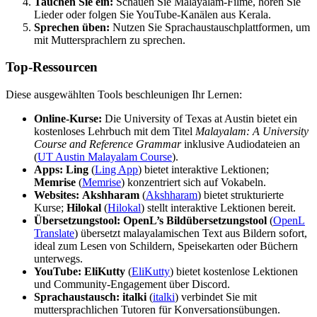
Tauchen Sie ein:
Schauen Sie Malayalam-Filme, hören Sie
Lieder oder folgen Sie YouTube-Kanälen aus Kerala.
Sprechen üben:
Nutzen Sie Sprachaustauschplattformen, um
mit Muttersprachlern zu sprechen.
Top-Ressourcen
Diese ausgewählten Tools beschleunigen Ihr Lernen:
Online-Kurse:
Die University of Texas at Austin bietet ein
kostenloses Lehrbuch mit dem Titel
Malayalam: A University
Course and Reference Grammar
inklusive Audiodateien an
(
UT Austin Malayalam Course
).
Apps:
Ling
(
Ling App
) bietet interaktive Lektionen;
Memrise
(
Memrise
) konzentriert sich auf Vokabeln.
Websites:
Akshharam
(
Akshharam
) bietet strukturierte
Kurse;
Hilokal
(
Hilokal
) stellt interaktive Lektionen bereit.
Übersetzungstool:
OpenL’s Bildübersetzungstool
(
OpenL
Translate
) übersetzt malayalamischen Text aus Bildern sofort,
ideal zum Lesen von Schildern, Speisekarten oder Büchern
unterwegs.
YouTube:
EliKutty
(
EliKutty
) bietet kostenlose Lektionen
und Community-Engagement über Discord.
Sprachaustausch:
italki
(
italki
) verbindet Sie mit
muttersprachlichen Tutoren für Konversationsübungen.