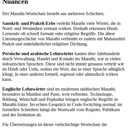
Nuancen
Der Marathi-Wortschatz besteht aus mehreren Schichten.
Sanskrit- und Prakrit-Erbe
verleiht Marathi viele Wörter, die in
Nord- und Westindien vertraut wirken. Deshalb erkennen Hindi-
Lernende oft schnell formale oder religiöse Begriffe. Die ältere
Literaturgeschichte von Marathi verbindet es zudem mit Maharashtri
Prakrit und mittelalterlicher religiöser Dichtung.
Persische und arabische Lehnwörter
kamen über Jahrhunderte
durch Verwaltung, Handel und Kontakt ins Marathi, wie in vielen
indoarischen Sprachen. Diese sind nicht immer genauso verteilt wie
im Hindi oder Urdu, sodass ein Wort, das in einer Sprache alltäglich
klingt, in einer anderen formell, regional oder altmodisch wirken
kann.
Englische Lehnwörter
sind im modernen städtischen Marathi,
besonders in Mumbai und Pune, weit verbreitet. Technologie,
Bildung, Wirtschaft und Popkultur bringen englische Begriffe in
Marathi-Sätze. Im echten Gespräch ist Code-Switching normal; im
formellen Schreiben hängt die Wortwahl vom Register, Publikum
und der Institution ab.
Für Übersetzungen ist dieser vielschichtige Wortschatz die