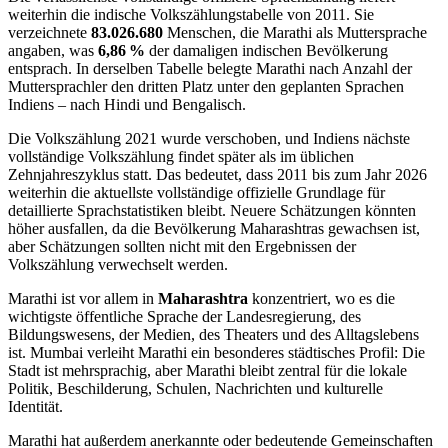
weiterhin die indische Volkszählungstabelle von 2011. Sie
verzeichnete
83.026.680
Menschen, die Marathi als Muttersprache
angaben, was
6,86 %
der damaligen indischen Bevölkerung
entsprach. In derselben Tabelle belegte Marathi nach Anzahl der
Muttersprachler den dritten Platz unter den geplanten Sprachen
Indiens – nach Hindi und Bengalisch.
Die Volkszählung 2021 wurde verschoben, und Indiens nächste
vollständige Volkszählung findet später als im üblichen
Zehnjahreszyklus statt. Das bedeutet, dass 2011 bis zum Jahr 2026
weiterhin die aktuellste vollständige offizielle Grundlage für
detaillierte Sprachstatistiken bleibt. Neuere Schätzungen könnten
höher ausfallen, da die Bevölkerung Maharashtras gewachsen ist,
aber Schätzungen sollten nicht mit den Ergebnissen der
Volkszählung verwechselt werden.
Marathi ist vor allem in
Maharashtra
konzentriert, wo es die
wichtigste öffentliche Sprache der Landesregierung, des
Bildungswesens, der Medien, des Theaters und des Alltagslebens
ist. Mumbai verleiht Marathi ein besonderes städtisches Profil: Die
Stadt ist mehrsprachig, aber Marathi bleibt zentral für die lokale
Politik, Beschilderung, Schulen, Nachrichten und kulturelle
Identität.
Marathi hat außerdem anerkannte oder bedeutende Gemeinschaften