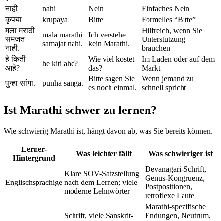
नाही
nahi
Nein
Einfaches Nein
कृपया
krupaya
Bitte
Formelles “Bitte”
मला मराठी
Hilfreich, wenn Sie
mala marathi
Ich verstehe
समजत
Unterstützung
samajat nahi.
kein Marathi.
नाही.
brauchen
हे किती
Wie viel kostet
Im Laden oder auf dem
he kiti ahe?
आहे?
das?
Markt
Bitte sagen Sie
Wenn jemand zu
पुन्हा सांगा.
punha sanga.
es noch einmal.
schnell spricht
Ist Marathi schwer zu lernen?
Wie schwierig Marathi ist, hängt davon ab, was Sie bereits können.
Lerner-
Was leichter fällt
Was schwieriger ist
Hintergrund
Devanagari-Schrift,
Klare SOV-Satzstellung
Genus-Kongruenz,
Englischsprachige
nach dem Lernen; viele
Postpositionen,
moderne Lehnwörter
retroflexe Laute
Marathi-spezifische
Schrift, viele Sanskrit-
Endungen, Neutrum,