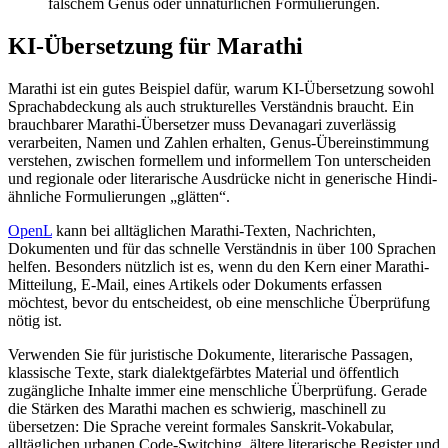
falschem Genus oder unnatürlichen Formulierungen.
KI-Übersetzung für Marathi
Marathi ist ein gutes Beispiel dafür, warum KI-Übersetzung sowohl
Sprachabdeckung als auch strukturelles Verständnis braucht. Ein
brauchbarer Marathi-Übersetzer muss Devanagari zuverlässig
verarbeiten, Namen und Zahlen erhalten, Genus-Übereinstimmung
verstehen, zwischen formellem und informellem Ton unterscheiden
und regionale oder literarische Ausdrücke nicht in generische Hindi-
ähnliche Formulierungen „glätten“.
OpenL
kann bei alltäglichen Marathi-Texten, Nachrichten,
Dokumenten und für das schnelle Verständnis in über 100 Sprachen
helfen. Besonders nützlich ist es, wenn du den Kern einer Marathi-
Mitteilung, E-Mail, eines Artikels oder Dokuments erfassen
möchtest, bevor du entscheidest, ob eine menschliche Überprüfung
nötig ist.
Verwenden Sie für juristische Dokumente, literarische Passagen,
klassische Texte, stark dialektgefärbtes Material und öffentlich
zugängliche Inhalte immer eine menschliche Überprüfung. Gerade
die Stärken des Marathi machen es schwierig, maschinell zu
übersetzen: Die Sprache vereint formales Sanskrit-Vokabular,
alltäglichen urbanen Code-Switching, ältere literarische Register und