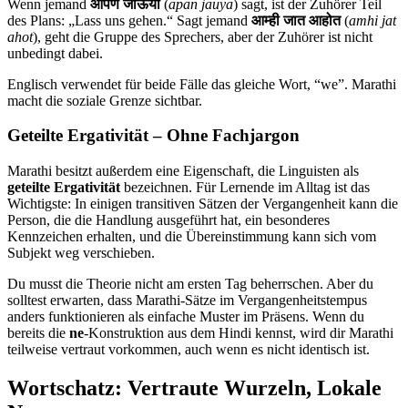
Wenn jemand
आपण जाऊया
(
apan jauya
) sagt, ist der Zuhörer Teil
des Plans: „Lass uns gehen.“ Sagt jemand
आम्ही जात आहोत
(
amhi jat
ahot
), geht die Gruppe des Sprechers, aber der Zuhörer ist nicht
unbedingt dabei.
Englisch verwendet für beide Fälle das gleiche Wort, “we”. Marathi
macht die soziale Grenze sichtbar.
Geteilte Ergativität – Ohne Fachjargon
Marathi besitzt außerdem eine Eigenschaft, die Linguisten als
geteilte Ergativität
bezeichnen. Für Lernende im Alltag ist das
Wichtigste: In einigen transitiven Sätzen der Vergangenheit kann die
Person, die die Handlung ausgeführt hat, ein besonderes
Kennzeichen erhalten, und die Übereinstimmung kann sich vom
Subjekt weg verschieben.
Du musst die Theorie nicht am ersten Tag beherrschen. Aber du
solltest erwarten, dass Marathi-Sätze im Vergangenheitstempus
anders funktionieren als einfache Muster im Präsens. Wenn du
bereits die
ne
-Konstruktion aus dem Hindi kennst, wird dir Marathi
teilweise vertraut vorkommen, auch wenn es nicht identisch ist.
Wortschatz: Vertraute Wurzeln, Lokale