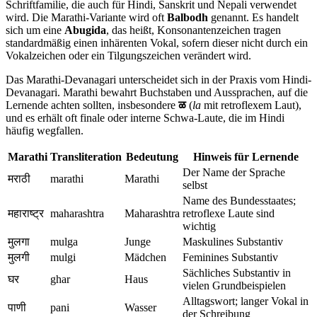
Schriftfamilie, die auch für Hindi, Sanskrit und Nepali verwendet
wird. Die Marathi-Variante wird oft
Balbodh
genannt. Es handelt
sich um eine
Abugida
, das heißt, Konsonantenzeichen tragen
standardmäßig einen inhärenten Vokal, sofern dieser nicht durch ein
Vokalzeichen oder ein Tilgungszeichen verändert wird.
Das Marathi-Devanagari unterscheidet sich in der Praxis vom Hindi-
Devanagari. Marathi bewahrt Buchstaben und Aussprachen, auf die
Lernende achten sollten, insbesondere
ळ
(
la
mit retroflexem Laut),
und es erhält oft finale oder interne Schwa-Laute, die im Hindi
häufig wegfallen.
Marathi
Transliteration
Bedeutung
Hinweis für Lernende
Der Name der Sprache
मराठी
marathi
Marathi
selbst
Name des Bundesstaates;
महाराष्ट्र
maharashtra
Maharashtra
retroflexe Laute sind
wichtig
मुलगा
mulga
Junge
Maskulines Substantiv
मुलगी
mulgi
Mädchen
Feminines Substantiv
Sächliches Substantiv in
घर
ghar
Haus
vielen Grundbeispielen
Alltagswort; langer Vokal in
पाणी
pani
Wasser
der Schreibung