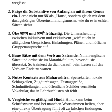
weglässt.
Präge dir Substantive von Anfang an mit ihrem Genus
ein.
Lerne nicht nur
घर
als „Haus“, sondern gleich mit dem
dazugehörigen Übereinstimmungsmuster, wie du es in echten
Sätzen siehst.
Übe आपण und आम्ही frühzeitig.
Die Unterscheidung
zwischen inklusivem und exklusivem „wir“ taucht in
alltäglichen Gesprächen, Einladungen, Plänen und höflicher
Gruppenansprache auf.
Baue Sätze mit dem Verb am Satzende.
Nimm englische
Sätze und ordne sie im Marathi-Stil um, bevor du sie
übersetzt. So trainierst du dich darauf, beim Lesen auf das
Verb am Ende zu warten.
Nutze Kontexte aus Maharashtra.
Speisekarten, lokale
Schlagzeilen, Zugdurchsagen, Festtagsgrüße,
Schulmitteilungen und öffentliche Schilder vermitteln
Vokabular, das in Lehrbuchlisten oft fehlt.
Vergleiche sorgfältig mit Hindi.
Hindi kann beim
Schriftsystem und bei manchen Wortstämmen helfen, aber
eine direkte Übertragung führt oft zu falschen Endungen,