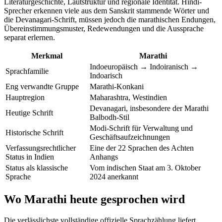
Literaturgeschichte, Lautstruktur und regionale Identität. Hindi-
Sprecher erkennen viele aus dem Sanskrit stammende Wörter und
die Devanagari-Schrift, müssen jedoch die marathischen Endungen,
Übereinstimmungsmuster, Redewendungen und die Aussprache
separat erlernen.
Merkmal
Marathi
Indoeuropäisch → Indoiranisch →
Sprachfamilie
Indoarisch
Eng verwandte Gruppe
Marathi-Konkani
Hauptregion
Maharashtra, Westindien
Devanagari, insbesondere der Marathi
Heutige Schrift
Balbodh-Stil
Modi-Schrift für Verwaltung und
Historische Schrift
Geschäftsaufzeichnungen
Verfassungsrechtlicher
Eine der 22 Sprachen des Achten
Status in Indien
Anhangs
Status als klassische
Vom indischen Staat am 3. Oktober
Sprache
2024 anerkannt
Wo Marathi heute gesprochen wird
Die verlässlichste vollständige offizielle Sprachzählung liefert