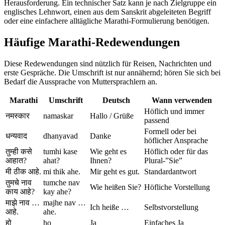
Herausforderung. Ein technischer Satz kann je nach Zielgruppe ein
englisches Lehnwort, einen aus dem Sanskrit abgeleiteten Begriff
oder eine einfachere alltägliche Marathi-Formulierung benötigen.
Häufige Marathi-Redewendungen
Diese Redewendungen sind nützlich für Reisen, Nachrichten und
erste Gespräche. Die Umschrift ist nur annähernd; hören Sie sich bei
Bedarf die Aussprache von Muttersprachlern an.
Marathi
Umschrift
Deutsch
Wann verwenden
Höflich und immer
नमस्कार
namaskar
Hallo / Grüße
passend
Formell oder bei
धन्यवाद
dhanyavad
Danke
höflicher Ansprache
तुम्ही कसे
tumhi kase
Wie geht es
Höflich oder für das
आहात?
ahat?
Ihnen?
Plural-”Sie”
मी ठीक आहे.
mi thik ahe.
Mir geht es gut.
Standardantwort
तुमचे नाव
tumche nav
Wie heißen Sie?
Höfliche Vorstellung
काय आहे?
kay ahe?
माझे नाव …
majhe nav …
Ich heiße …
Selbstvorstellung
आहे.
ahe.
हो
ho
Ja
Einfaches Ja