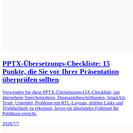
PPTX-Übersetzungs-Checkliste: 15
Punkte, die Sie vor Ihrer Präsentation
überprüfen sollten
Verwenden Sie diese PPTX-Übersetzungs-QA-Checkliste, um
übersehene Sprechernotizen, Diagrammbeschriftungen, SmartArt-
Texte, Untertitel, Probleme mit RTL-Layouts, defekte Links und
Textüberläufe zu erkennen, bevor ein übersetztes Folienset Ihr
Publikum erreicht.
2026/7/7