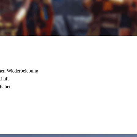
rnen Wiederbelebung
chaft
phabet