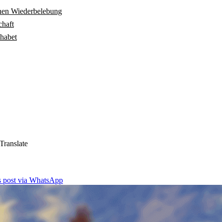
rnen Wiederbelebung
chaft
phabet
Translate
is post via WhatsApp