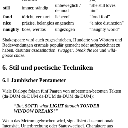
unbeweglich /
“she still loves
still
immer, ständig
dennoch
him”
fond
töricht, vernarrt
liebevoll
“fond fool”
nice
präzise, belanglos
angenehm
“a nice distinction”
naughty
böse, wertlos
ungezogen
“naughty world”
Shakespeare wird auch zugeschrieben, Hunderte von Wörtern und
Redewendungen erstmals populär gemacht oder aufgezeichnet zu
haben, darunter
assassination
,
swagger
,
break the ice
und
wild-
goose chase
.
6. Stil und poetische Techniken
6.1 Jambischer Pentameter
Viele Dialoge folgen fünf Paaren von unbetonten-betonten Takten
(da-DUM da-DUM da-DUM da-DUM da-DUM):
“But,
SOFT
! what
LIGHT
through
YONDER
WINDOW
BREAKS
?”
Wenn das Metrum gebrochen wird, signalisiert das emotionale
Intensität, Unterbrechung oder Statuswechsel. Charaktere aus