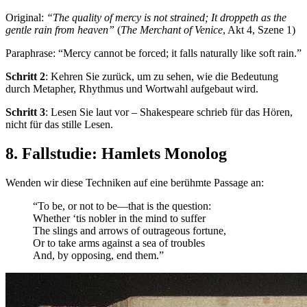
Original:
“The quality of mercy is not strained; It droppeth as the
gentle rain from heaven”
(
The Merchant of Venice
, Akt 4, Szene 1)
Paraphrase: “Mercy cannot be forced; it falls naturally like soft rain.”
Schritt 2
: Kehren Sie zurück, um zu sehen, wie die Bedeutung
durch Metapher, Rhythmus und Wortwahl aufgebaut wird.
Schritt 3
: Lesen Sie laut vor – Shakespeare schrieb für das Hören,
nicht für das stille Lesen.
8. Fallstudie: Hamlets Monolog
Wenden wir diese Techniken auf eine berühmte Passage an:
“To be, or not to be—that is the question:
Whether ‘tis nobler in the mind to suffer
The slings and arrows of outrageous fortune,
Or to take arms against a sea of troubles
And, by opposing, end them.”