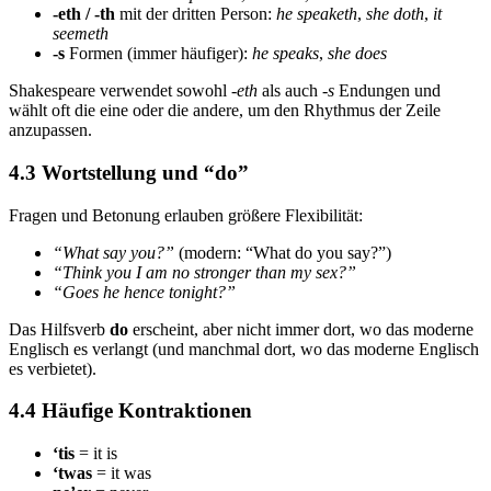
-eth / -th
mit der dritten Person:
he speaketh
,
she doth
,
it
seemeth
-s
Formen (immer häufiger):
he speaks
,
she does
Shakespeare verwendet sowohl
-eth
als auch
-s
Endungen und
wählt oft die eine oder die andere, um den Rhythmus der Zeile
anzupassen.
4.3 Wortstellung und “do”
Fragen und Betonung erlauben größere Flexibilität:
“What say you?”
(modern: “What do you say?”)
“Think you I am no stronger than my sex?”
“Goes he hence tonight?”
Das Hilfsverb
do
erscheint, aber nicht immer dort, wo das moderne
Englisch es verlangt (und manchmal dort, wo das moderne Englisch
es verbietet).
4.4 Häufige Kontraktionen
‘tis
= it is
‘twas
= it was