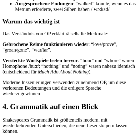
Ausgesprochene Endungen
: “walked” konnte, wenn es das
Metrum erforderte, zwei Silben haben /ˈwɔːkɛd/.
Warum das wichtig ist
Das Verständnis von OP erklärt rätselhafte Merkmale:
Gebrochene Reime funktionieren wieder
: “love/prove”,
“groan/gone”, “war/far”.
Versteckte Wortspiele treten hervor
: “hour” und “whore” waren
Homophone /huːr/; “nothing” und “noting” waren nahezu identisch
(entscheidend für
Much Ado About Nothing
).
Moderne Inszenierungen verwenden zunehmend OP, um diese
verlorenen Bedeutungen und die erdigere Sprache
wiederzugewinnen.
4. Grammatik auf einen Blick
Shakespeares Grammatik ist größtenteils modern, mit
wiederkehrenden Unterschieden, die neue Leser stolpern lassen
können.