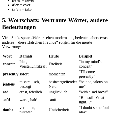
ne’er
= never
o’er
= over
ta’en
= taken
5. Wortschatz: Vertraute Wörter, andere
Bedeutungen
Viele Shakespeare-Wörter sehen modern aus, bedeuten aber etwas
anderes—diese „falschen Freunde“ sorgen für die meiste
Verwirrung:
Wort
Damals
Heute
Beispiel
Idee,
“in my mind’s
conceit
Eitelkeit
Vorstellungskraft
conceit”
“I’ll come
presently
sofort
momentan
presently”
misstrauisch,
besitzergreifender
“be not jealous on
jealous
besorgt
Neid
me”
sad
ernst, feierlich
unglücklich
“with a sad brow”
“But soft! What
soft!
warte, halt!
sanft
light…”
vermuten,
“I doubt some foul
doubt
Unsicherheit
fürchten
play”