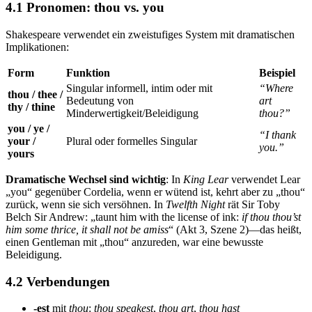
4.1 Pronomen: thou vs. you
Shakespeare verwendet ein zweistufiges System mit dramatischen
Implikationen:
Form
Funktion
Beispiel
Singular informell, intim oder mit
“Where
thou / thee /
Bedeutung von
art
thy / thine
Minderwertigkeit/Beleidigung
thou?”
you / ye /
“I thank
your /
Plural oder formelles Singular
you.”
yours
Dramatische Wechsel sind wichtig
: In
King Lear
verwendet Lear
„you“ gegenüber Cordelia, wenn er wütend ist, kehrt aber zu „thou“
zurück, wenn sie sich versöhnen. In
Twelfth Night
rät Sir Toby
Belch Sir Andrew: „taunt him with the license of ink:
if thou thou’st
him some thrice, it shall not be amiss
“ (Akt 3, Szene 2)—das heißt,
einen Gentleman mit „thou“ anzureden, war eine bewusste
Beleidigung.
4.2 Verbendungen
-est
mit
thou
:
thou speakest
,
thou art
,
thou hast