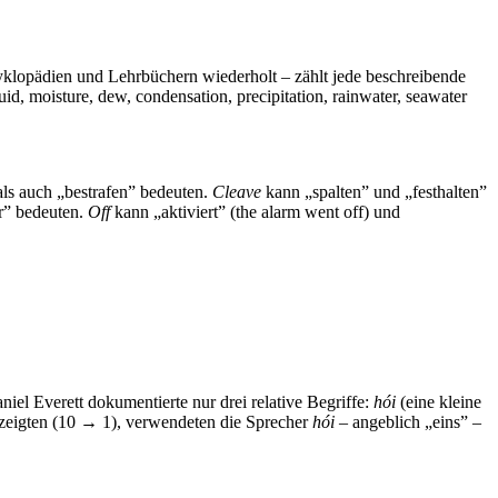
klopädien und Lehrbüchern wiederholt – zählt jede beschreibende
d, moisture, dew, condensation, precipitation, rainwater, seawater
s auch „bestrafen” bedeuten.
Cleave
kann „spalten” und „festhalten”
er” bedeuten.
Off
kann „aktiviert” (the alarm went off) und
el Everett dokumentierte nur drei relative Begriffe:
hói
(eine kleine
e zeigten (10 → 1), verwendeten die Sprecher
hói
– angeblich „eins” –