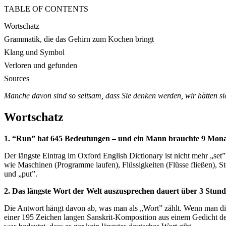
TABLE OF CONTENTS
Wortschatz
Grammatik, die das Gehirn zum Kochen bringt
Klang und Symbol
Verloren und gefunden
Sources
Manche davon sind so seltsam, dass Sie denken werden, wir hätten sie
Wortschatz
1. “Run” hat 645 Bedeutungen – und ein Mann brauchte 9 Monate
Der längste Eintrag im Oxford English Dictionary ist nicht mehr „se
wie Maschinen (Programme laufen), Flüssigkeiten (Flüsse fließen), St
und „put”.
2. Das längste Wort der Welt auszusprechen dauert über 3 Stund
Die Antwort hängt davon ab, was man als „Wort” zählt. Wenn man die
einer 195 Zeichen langen Sanskrit-Komposition aus einem Gedicht des