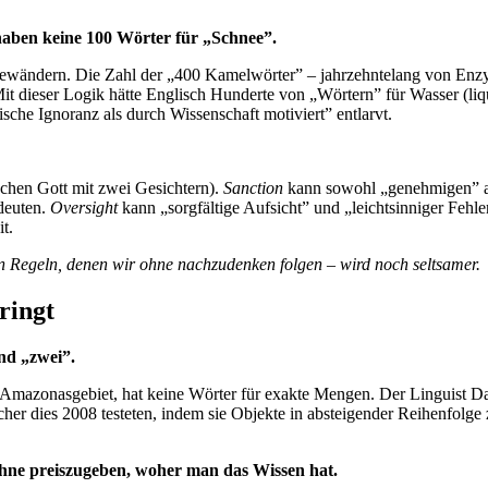
haben keine 100 Wörter für „Schnee”.
Gewändern. Die Zahl der „400 Kamelwörter” – jahrzehntelang von Enzy
t dieser Logik hätte Englisch Hunderte von „Wörtern” für Wasser (liqui
che Ignoranz als durch Wissenschaft motiviert” entlarvt.
chen Gott mit zwei Gesichtern).
Sanction
kann sowohl „genehmigen” al
deuten.
Oversight
kann „sorgfältige Aufsicht” und „leichtsinniger Fehl
t.
n Regeln, denen wir ohne nachzudenken folgen – wird noch seltsamer.
ringt
und „zwei”.
Amazonasgebiet, hat keine Wörter für exakte Mengen. Der Linguist Dani
cher dies 2008 testeten, indem sie Objekte in absteigender Reihenfolg
hne preiszugeben, woher man das Wissen hat.