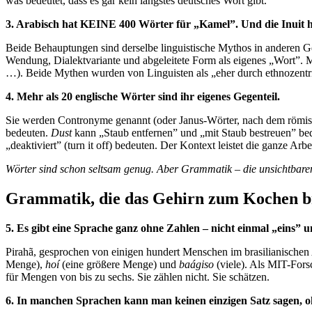
was bedeutet, dass es gar kein längstes deutsches Wort gibt.
3. Arabisch hat KEINE 400 Wörter für „Kamel”. Und die Inuit 
Beide Behauptungen sind derselbe linguistische Mythos in anderen 
Wendung, Dialektvariante und abgeleitete Form als eigenes „Wort”. Mi
…). Beide Mythen wurden von Linguisten als „eher durch ethnozentris
4. Mehr als 20 englische Wörter sind ihr eigenes Gegenteil.
Sie werden Contronyme genannt (oder Janus-Wörter, nach dem römis
bedeuten.
Dust
kann „Staub entfernen” und „mit Staub bestreuen” be
„deaktiviert” (turn it off) bedeuten. Der Kontext leistet die ganze Arbei
Wörter sind schon seltsam genug. Aber Grammatik – die unsichtbare
Grammatik, die das Gehirn zum Kochen b
5. Es gibt eine Sprache ganz ohne Zahlen – nicht einmal „eins” 
Pirahã, gesprochen von einigen hundert Menschen im brasilianischen 
Menge),
hoí
(eine größere Menge) und
baágiso
(viele). Als MIT-Fors
für Mengen von bis zu sechs. Sie zählen nicht. Sie schätzen.
6. In manchen Sprachen kann man keinen einzigen Satz sagen, o