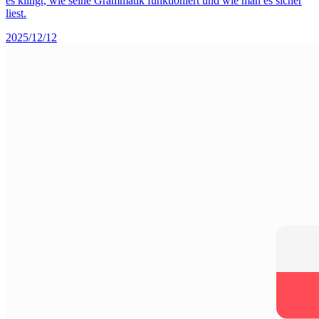
es klingt, wie seine Grammatik funktioniert und wie man es sicher
liest.
2025/12/12