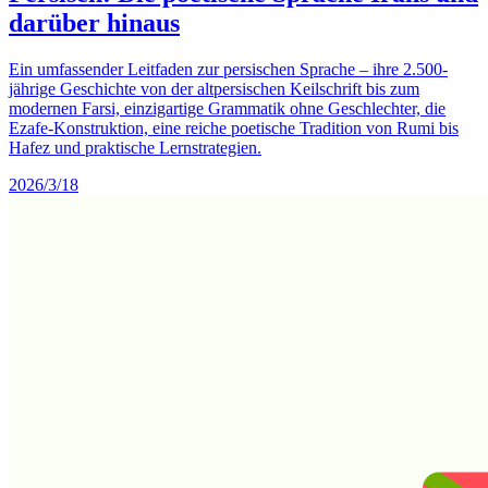
darüber hinaus
Ein umfassender Leitfaden zur persischen Sprache – ihre 2.500-
jährige Geschichte von der altpersischen Keilschrift bis zum
modernen Farsi, einzigartige Grammatik ohne Geschlechter, die
Ezafe-Konstruktion, eine reiche poetische Tradition von Rumi bis
Hafez und praktische Lernstrategien.
2026/3/18