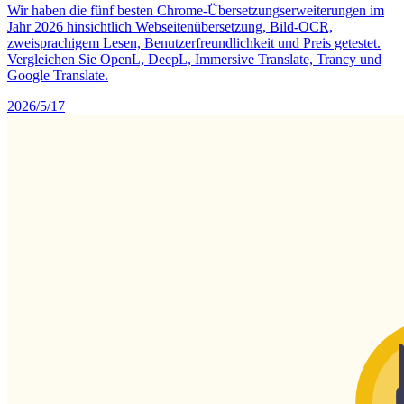
Wir haben die fünf besten Chrome-Übersetzungserweiterungen im
Jahr 2026 hinsichtlich Webseitenübersetzung, Bild-OCR,
zweisprachigem Lesen, Benutzerfreundlichkeit und Preis getestet.
Vergleichen Sie OpenL, DeepL, Immersive Translate, Trancy und
Google Translate.
2026/5/17