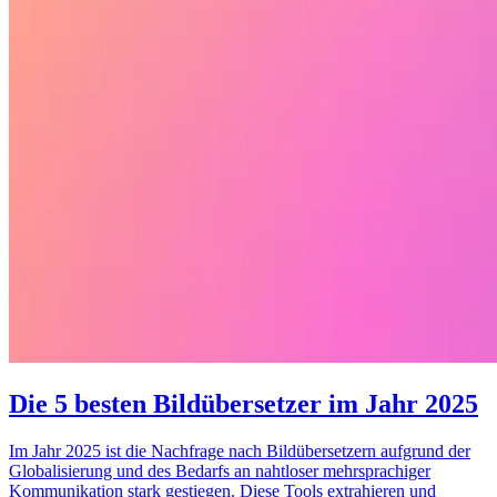
Die 5 besten Bildübersetzer im Jahr 2025
Im Jahr 2025 ist die Nachfrage nach Bildübersetzern aufgrund der
Globalisierung und des Bedarfs an nahtloser mehrsprachiger
Kommunikation stark gestiegen. Diese Tools extrahieren und