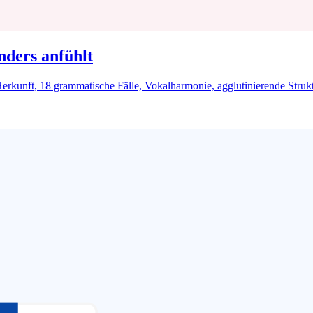
nders anfühlt
erkunft, 18 grammatische Fälle, Vokalharmonie, agglutinierende Struktur