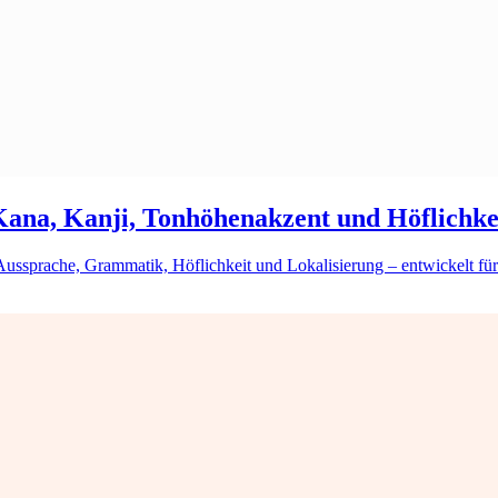
Kana, Kanji, Tonhöhenakzent und Höflichke
 Aussprache, Grammatik, Höflichkeit und Lokalisierung – entwickelt f