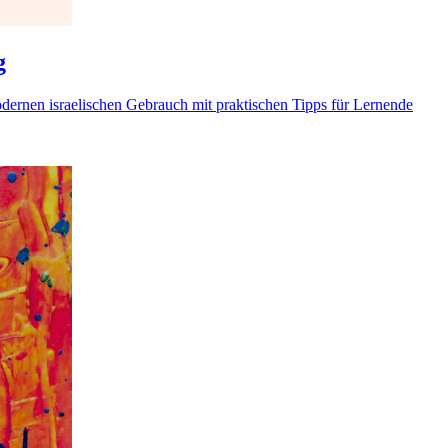
g
dernen israelischen Gebrauch mit praktischen Tipps für Lernende