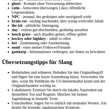
ghost
- Kontakt ohne Vorwarnung abbrechen
ratio
- Antworten überwiegen Likes; öffentliche
Gegenreaktion
NPC
- jemand, der geskriptet oder unoriginell wirkt
brain rot
- süchtig machender, aber wenig wertvoller Inhalt
the ick
- plötzliche Abneigung
slay
- extrem gut abschneiden; großartig aussehen
touch grass
- nach draußen gehen; offline gehen
lowkey oder highkey
- subtil vs offen
bet
- Zustimmung oder Anerkennung
oomf
- einer meiner Follower/Freunde
gatekeep
- Informationen verbergen, um Status zu bewahren
Übersetzungstipps für Slang
Beibehalten und erläutern: Behalten Sie den Originalbegriff
und fügen Sie eine kurze Anmerkung hinzu. Verwenden Sie
dies, wenn Ihr Publikum die US-Internetkultur kennt und der
Originalcharakter wichtig ist.
Lokalisieren: Ersetzen Sie durch ein lokales Äquivalent mit
demselben Ton und Register. Mischen Sie keinen
Jugendslang in formelle Texte.
Umschreiben: Sagen Sie es einfach mit neutralen Worten. Am
besten für formelle, markensichere Kontexte.