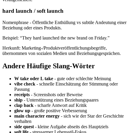
hard launch / soft launch
Nomenphrase - Öffentliche Enthüllung vs subtile Andeutung einer
Beziehung oder eines Produkts.
Beispiel: “They hard launched the new brand on Friday.”
Herkunft: Marketing-/Produktveröffentlichungsbegriffe,
übernommen von sozialen Medien und Beziehungsgesprächen.
Andere Häufige Slang-Wörter
W take oder L take
- gute oder schlechte Meinung
vibe check
- schnelle Einschätzung der Stimmung oder
Passung
receipts
- Screenshots oder Beweise
ship
- Unterstützung eines Beziehungspaares
clap back
- scharfe Antwort auf Kritik
glow up
- große positive Verbesserung
main character energy
- sich wie der Star der Geschichte
verhalten
side quest
- kleine Aufgabe abseits des Hauptziels
soft life
- stressarmer Lebensstil-Fokus