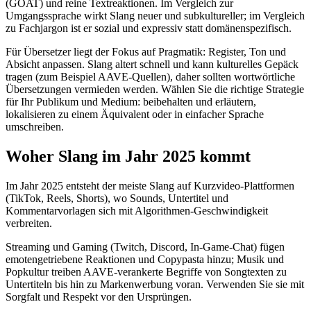
(GOAT) und reine Textreaktionen. Im Vergleich zur
Umgangssprache wirkt Slang neuer und subkultureller; im Vergleich
zu Fachjargon ist er sozial und expressiv statt domänenspezifisch.
Für Übersetzer liegt der Fokus auf Pragmatik: Register, Ton und
Absicht anpassen. Slang altert schnell und kann kulturelles Gepäck
tragen (zum Beispiel AAVE-Quellen), daher sollten wortwörtliche
Übersetzungen vermieden werden. Wählen Sie die richtige Strategie
für Ihr Publikum und Medium: beibehalten und erläutern,
lokalisieren zu einem Äquivalent oder in einfacher Sprache
umschreiben.
Woher Slang im Jahr 2025 kommt
Im Jahr 2025 entsteht der meiste Slang auf Kurzvideo-Plattformen
(TikTok, Reels, Shorts), wo Sounds, Untertitel und
Kommentarvorlagen sich mit Algorithmen-Geschwindigkeit
verbreiten.
Streaming und Gaming (Twitch, Discord, In-Game-Chat) fügen
emotengetriebene Reaktionen und Copypasta hinzu; Musik und
Popkultur treiben AAVE-verankerte Begriffe von Songtexten zu
Untertiteln bis hin zu Markenwerbung voran. Verwenden Sie sie mit
Sorgfalt und Respekt vor den Ursprüngen.