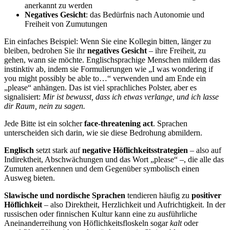
anerkannt zu werden
Negatives Gesicht
: das Bedürfnis nach Autonomie und
Freiheit von Zumutungen
Ein einfaches Beispiel: Wenn Sie eine Kollegin bitten, länger zu
bleiben, bedrohen Sie ihr
negatives Gesicht
– ihre Freiheit, zu
gehen, wann sie möchte. Englischsprachige Menschen mildern das
instinktiv ab, indem sie Formulierungen wie „I was wondering if
you might possibly be able to…“ verwenden und am Ende ein
„please“ anhängen. Das ist viel sprachliches Polster, aber es
signalisiert:
Mir ist bewusst, dass ich etwas verlange, und ich lasse
dir Raum, nein zu sagen.
Jede Bitte ist ein solcher
face-threatening act
. Sprachen
unterscheiden sich darin, wie sie diese Bedrohung abmildern.
Englisch
setzt stark auf
negative Höflichkeitsstrategien
– also auf
Indirektheit, Abschwächungen und das Wort „please“ –, die alle das
Zumuten anerkennen und dem Gegenüber symbolisch einen
Ausweg bieten.
Slawische und nordische Sprachen
tendieren häufig zu
positiver
Höflichkeit
– also Direktheit, Herzlichkeit und Aufrichtigkeit. In der
russischen oder finnischen Kultur kann eine zu ausführliche
Aneinanderreihung von Höflichkeitsfloskeln sogar
kalt
oder