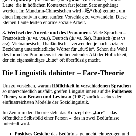
Laute, die in höflichen Kontexten fast jedem Satz angehängt
werden. Im Mandarin-Chinesischen wird
„吧“ (ba)
genutzt, um
einen Imperativ in einen sanften Vorschlag zu verwandeln. Diese
kleinen Laute leisten enorme soziale Arbeit.
3. Wechsel der Anrede und des Pronomens.
Viele Sprachen –
Französisch (
tu
vs.
vous
), Deutsch (
du
vs.
Sie
), Russisch (
ты
vs.
вы
), Vietnamesisch, Thailändisch – verwenden je nach sozialer
Beziehung unterschiedliche Wörter für „du/Sie“. Schon die Wahl
des formellen Pronomens ist ein bedeutender Akt der Höflichkeit,
der ein eigenständiges „bitte“ oft überflüssig macht.
Die Linguistik dahinter – Face-Theorie
Um zu verstehen, warum
Höflichkeit in verschiedenen Sprachen
so unterschiedlich ausfällt, greifen Linguist:innen auf die
Politeness
Theory von Brown und Levinson
(1987) zurück – eines der
einflussreichsten Modelle der Soziolinguistik.
Im Zentrum der Theorie steht das Konzept des
„face“
– das
öffentliche Selbstbild einer Person –, das in zwei Bedürfnisse
unterteilt wird:
Positives Gesicht
: das Bedürfnis, gemocht, einbezogen und