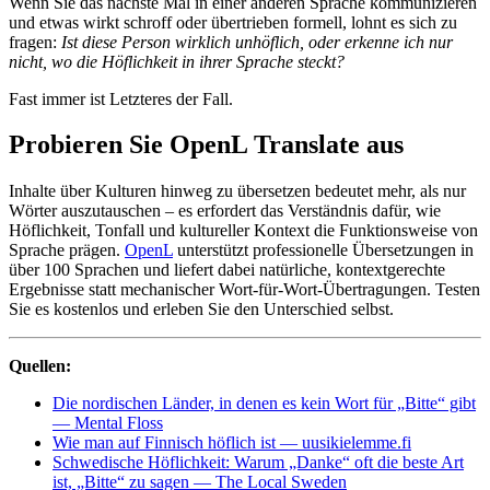
Wenn Sie das nächste Mal in einer anderen Sprache kommunizieren
und etwas wirkt schroff oder übertrieben formell, lohnt es sich zu
fragen:
Ist diese Person wirklich unhöflich, oder erkenne ich nur
nicht, wo die Höflichkeit in ihrer Sprache steckt?
Fast immer ist Letzteres der Fall.
Probieren Sie OpenL Translate aus
Inhalte über Kulturen hinweg zu übersetzen bedeutet mehr, als nur
Wörter auszutauschen – es erfordert das Verständnis dafür, wie
Höflichkeit, Tonfall und kultureller Kontext die Funktionsweise von
Sprache prägen.
OpenL
unterstützt professionelle Übersetzungen in
über 100 Sprachen und liefert dabei natürliche, kontextgerechte
Ergebnisse statt mechanischer Wort-für-Wort-Übertragungen. Testen
Sie es kostenlos und erleben Sie den Unterschied selbst.
Quellen:
Die nordischen Länder, in denen es kein Wort für „Bitte“ gibt
— Mental Floss
Wie man auf Finnisch höflich ist — uusikielemme.fi
Schwedische Höflichkeit: Warum „Danke“ oft die beste Art
ist, „Bitte“ zu sagen — The Local Sweden