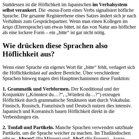
Stattdessen ist die Höflichkeit im Japanischen
im Verbalsystem
selbst verankert
. Die
-masu
-Form eines Verbs signalisiert höfliche
Sprache. Die gesamte Registerebene eines Satzes ändert sich je nach
Verhältnis zum Gesprächspartner. Wenn man einen Kollegen im
keigo
(Ehrersprache) um etwas bittet, ist das von Natur aus höflicher
als eine lockere Form – ein „bitte“ ist gar nicht nötig.
Wie drücken diese Sprachen also
Höflichkeit aus?
Wenn einer Sprache ein eigenes Wort für „bitte“ fehlt, verlagert sich
die Höflichkeitslast auf andere Bereiche. Über verschiedene
Sprachen hinweg tragen drei Hauptmechanismen diese Funktion:
1. Grammatik und Verbformen.
Der Konditional und der
Konjunktiv („Könntest du…?“, „Würdest du…?“) erzeugen
Höflichkeit durch grammatische Strukturen statt durch Vokabular.
Finnisch, Russisch, Französisch und Deutsch nutzen dies intensiv.
Japanisch und Koreanisch bauen Höflichkeit direkt in die
Verbendungen ein.
2. Tonfall und Partikeln.
Manche Sprachen verwenden satzfinale
Partikeln, um die Sprache weicher zu machen. Im Thailändischen
gibt es
„khrap“
(für Männer) und
„kha“
(für Frauen) – kurze