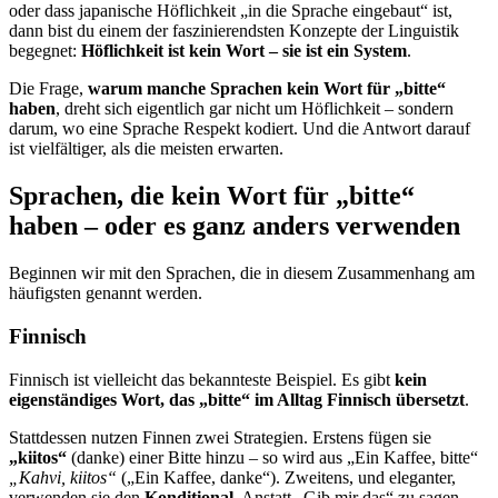
oder dass japanische Höflichkeit „in die Sprache eingebaut“ ist,
dann bist du einem der faszinierendsten Konzepte der Linguistik
begegnet:
Höflichkeit ist kein Wort – sie ist ein System
.
Die Frage,
warum manche Sprachen kein Wort für „bitte“
haben
, dreht sich eigentlich gar nicht um Höflichkeit – sondern
darum, wo eine Sprache Respekt kodiert. Und die Antwort darauf
ist vielfältiger, als die meisten erwarten.
Sprachen, die kein Wort für „bitte“
haben – oder es ganz anders verwenden
Beginnen wir mit den Sprachen, die in diesem Zusammenhang am
häufigsten genannt werden.
Finnisch
Finnisch ist vielleicht das bekannteste Beispiel. Es gibt
kein
eigenständiges Wort, das „bitte“ im Alltag Finnisch übersetzt
.
Stattdessen nutzen Finnen zwei Strategien. Erstens fügen sie
„kiitos“
(danke) einer Bitte hinzu – so wird aus „Ein Kaffee, bitte“
„Kahvi, kiitos“
(„Ein Kaffee, danke“). Zweitens, und eleganter,
verwenden sie den
Konditional
. Anstatt „Gib mir das“ zu sagen,