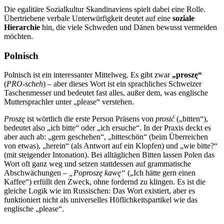
Die egalitäre Sozialkultur Skandinaviens spielt dabei eine Rolle.
Übertriebene verbale Unterwürfigkeit deutet auf eine
soziale
Hierarchie
hin, die viele Schweden und Dänen bewusst vermeiden
möchten.
Polnisch
Polnisch ist ein interessanter Mittelweg. Es gibt zwar
„proszę“
(
PRO-scheh
) – aber dieses Wort ist ein sprachliches Schweizer
Taschenmesser und bedeutet fast alles, außer dem, was englische
Muttersprachler unter „please“ verstehen.
Proszę
ist wörtlich die erste Person Präsens von
prosić
(„bitten“),
bedeutet also „ich bitte“ oder „ich ersuche“. In der Praxis deckt es
aber auch ab: „gern geschehen“, „bitteschön“ (beim Überreichen
von etwas), „herein“ (als Antwort auf ein Klopfen) und „wie bitte?“
(mit steigender Intonation). Bei alltäglichen Bitten lassen Polen das
Wort oft ganz weg und setzen stattdessen auf grammatische
Abschwächungen –
„Poproszę kawę“
(„Ich hätte gern einen
Kaffee“) erfüllt den Zweck, ohne fordernd zu klingen. Es ist die
gleiche Logik wie im Russischen: Das Wort existiert, aber es
funktioniert nicht als universelles Höflichkeitspartikel wie das
englische „please“.