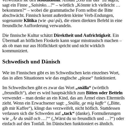
sagt ein Finne
„Saisinko…?
“ – wörtlich „Könnte ich vielleicht …
bekommen?“ – wobei die grammatische Form selbst die Bitte
abschwächt. Finnisch kennt außerdem kleine Verb-Endungen,
sogenannte
Klitika
(wie
-pa/-pä
), die einen direkten Befehl in eine
freundliche Aufforderung verwandeln.
Die finnische Kultur schätzt
Direktheit und Aufrichtigkeit
. Ein
Übermaß an höflichen Floskeln kann sogar misstrauisch machen –
als ob man nur aus Höflichkeit spricht und nicht wirklich
kommuniziert.
Schwedisch und Dänisch
Wie im Finnischen gibt es im Schwedischen kein einzelnes Wort,
das in allen Situationen wie das englische „please“ funktioniert.
Im Schwedischen gibt es zwar das Wort
„snälla“
(wörtlich
„freundlich“), aber es wird hauptsächlich zum
Bitten oder Betteln
verwendet – man denke an ein Kind, das am Ärmel eines Elternteils
zieht. Wenn ein Erwachsener sagt:
„Snälla, ge mig kaffe“
(„Bitte,
gib mir Kaffee“), klingt das verzweifelt, nicht höflich. Stattdessen
verlassen sich die Schweden auf
„tack“
(danke), Formulierungen
wie
„Är du snäll och …?“
(„Wärst du so freundlich und …?“) oder
einfach auf den Tonfall. Im Dänischen funktioniert es ähnlich.