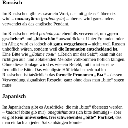
Russisch
Im Russischen gibt es zwar ein Wort, das mit „please“ übersetzt
wird –
пожалуйста
(
pozhaluysta
) – aber es wird ganz anders
verwendet als das englische Pendant.
Im Russischen wird
pozhaluysta
ebenfalls verwendet, um
„gern
geschehen“
und
„bitteschön“
auszudrücken. Unter Freunden oder
im Alltag wird es jedoch oft
ganz weggelassen
– nicht, weil Russen
unhöflich wären, sondern weil
die Intonation entscheidend ist
.
Eine Bitte wie
„Дайте соль“
(„Reich mir das Salz“) kann mit der
richtigen auf- und abfallenden Melodie vollkommen höflich klingen.
Ohne diese Tonlage wirkt es wie ein Befehl; mit ihr ist es eine
freundliche Bitte. Das wichtigste Höflichkeitsmerkmal im
Russischen ist tatsächlich das
formelle Pronomen „Вы“
– dessen
Verwendung signalisiert Respekt, ganz ohne dass man „bitte“ sagen
muss.
Japanisch
Im Japanischen gibt es Ausdrücke, die mit „bitte“ übersetzt werden
–
kudasai
(bitte gib mir),
onegaishimasu
(ich bitte demütig) – aber
es gibt
kein universelles, frei schwebendes „bitte“-Partikel
, das
man einfach an jeden Satz anhängen könnte.