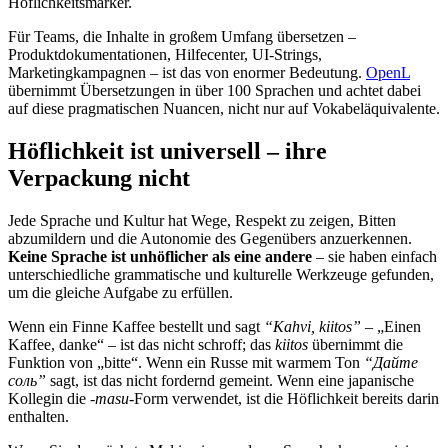
Höflichkeitsmarker.
Für Teams, die Inhalte in großem Umfang übersetzen –
Produktdokumentationen, Hilfecenter, UI-Strings,
Marketingkampagnen – ist das von enormer Bedeutung.
OpenL
übernimmt Übersetzungen in über 100 Sprachen und achtet dabei
auf diese pragmatischen Nuancen, nicht nur auf Vokabeläquivalente.
Höflichkeit ist universell – ihre
Verpackung nicht
Jede Sprache und Kultur hat Wege, Respekt zu zeigen, Bitten
abzumildern und die Autonomie des Gegenübers anzuerkennen.
Keine Sprache ist unhöflicher als eine andere
– sie haben einfach
unterschiedliche grammatische und kulturelle Werkzeuge gefunden,
um die gleiche Aufgabe zu erfüllen.
Wenn ein Finne Kaffee bestellt und sagt
“Kahvi, kiitos”
– „Einen
Kaffee, danke“ – ist das nicht schroff; das
kiitos
übernimmt die
Funktion von „bitte“. Wenn ein Russe mit warmem Ton
“Дайте
соль”
sagt, ist das nicht fordernd gemeint. Wenn eine japanische
Kollegin die
-masu
-Form verwendet, ist die Höflichkeit bereits darin
enthalten.