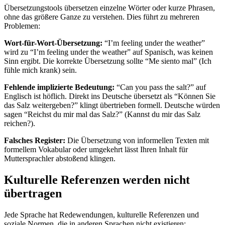
Übersetzungstools übersetzen einzelne Wörter oder kurze Phrasen,
ohne das größere Ganze zu verstehen. Dies führt zu mehreren
Problemen:
Wort-für-Wort-Übersetzung:
“I’m feeling under the weather”
wird zu “I’m feeling under the weather” auf Spanisch, was keinen
Sinn ergibt. Die korrekte Übersetzung sollte “Me siento mal” (Ich
fühle mich krank) sein.
Fehlende implizierte Bedeutung:
“Can you pass the salt?” auf
Englisch ist höflich. Direkt ins Deutsche übersetzt als “Können Sie
das Salz weitergeben?” klingt übertrieben formell. Deutsche würden
sagen “Reichst du mir mal das Salz?” (Kannst du mir das Salz
reichen?).
Falsches Register:
Die Übersetzung von informellen Texten mit
formellem Vokabular oder umgekehrt lässt Ihren Inhalt für
Muttersprachler abstoßend klingen.
Kulturelle Referenzen werden nicht
übertragen
Jede Sprache hat Redewendungen, kulturelle Referenzen und
soziale Normen, die in anderen Sprachen nicht existieren: