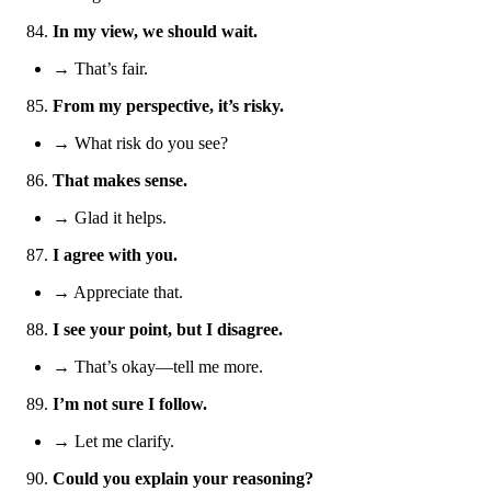
In my view, we should wait.
→ That’s fair.
From my perspective, it’s risky.
→ What risk do you see?
That makes sense.
→ Glad it helps.
I agree with you.
→ Appreciate that.
I see your point, but I disagree.
→ That’s okay—tell me more.
I’m not sure I follow.
→ Let me clarify.
Could you explain your reasoning?