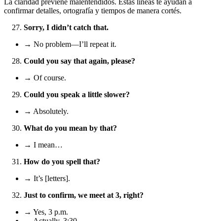
La claridad previene malentendidos. Estas líneas te ayudan a
confirmar detalles, ortografía y tiempos de manera cortés.
Sorry, I didn’t catch that.
→ No problem—I’ll repeat it.
Could you say that again, please?
→ Of course.
Could you speak a little slower?
→ Absolutely.
What do you mean by that?
→ I mean…
How do you spell that?
→ It’s [letters].
Just to confirm, we meet at 3, right?
→ Yes, 3 p.m.
→ Actually, 3:30.