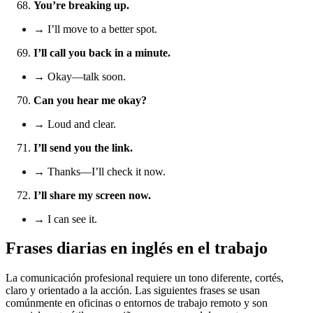
You’re breaking up.
→ I’ll move to a better spot.
I’ll call you back in a minute.
→ Okay—talk soon.
Can you hear me okay?
→ Loud and clear.
I’ll send you the link.
→ Thanks—I’ll check it now.
I’ll share my screen now.
→ I can see it.
Frases diarias en inglés en el trabajo
La comunicación profesional requiere un tono diferente, cortés,
claro y orientado a la acción. Las siguientes frases se usan
comúnmente en oficinas o entornos de trabajo remoto y son