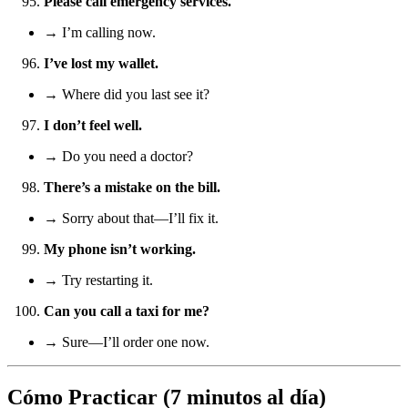
Please call emergency services.
→ I’m calling now.
I’ve lost my wallet.
→ Where did you last see it?
I don’t feel well.
→ Do you need a doctor?
There’s a mistake on the bill.
→ Sorry about that—I’ll fix it.
My phone isn’t working.
→ Try restarting it.
Can you call a taxi for me?
→ Sure—I’ll order one now.
Cómo Practicar (7 minutos al día)