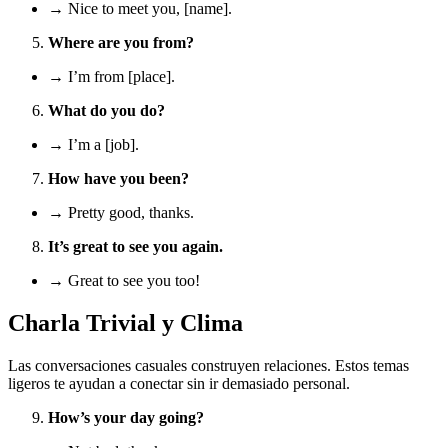
→ Nice to meet you, [name].
Where are you from?
→ I’m from [place].
What do you do?
→ I’m a [job].
How have you been?
→ Pretty good, thanks.
It’s great to see you again.
→ Great to see you too!
Charla Trivial y Clima
Las conversaciones casuales construyen relaciones. Estos temas
ligeros te ayudan a conectar sin ir demasiado personal.
How’s your day going?