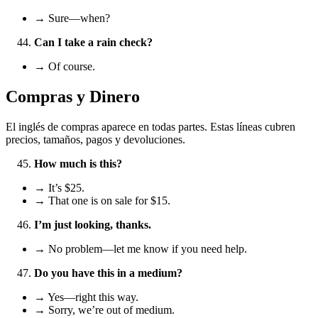
→ Sure—when?
Can I take a rain check?
→ Of course.
Compras y Dinero
El inglés de compras aparece en todas partes. Estas líneas cubren
precios, tamaños, pagos y devoluciones.
How much is this?
→ It’s $25.
→ That one is on sale for $15.
I’m just looking, thanks.
→ No problem—let me know if you need help.
Do you have this in a medium?
→ Yes—right this way.
→ Sorry, we’re out of medium.