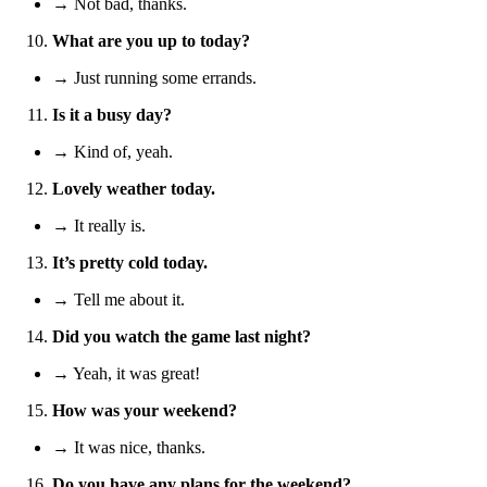
→ Not bad, thanks.
What are you up to today?
→ Just running some errands.
Is it a busy day?
→ Kind of, yeah.
Lovely weather today.
→ It really is.
It’s pretty cold today.
→ Tell me about it.
Did you watch the game last night?
→ Yeah, it was great!
How was your weekend?
→ It was nice, thanks.
Do you have any plans for the weekend?