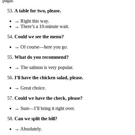
pagar.
A table for two, please.
→ Right this way.
→ There’s a 10‑minute wait.
Could we see the menu?
→ Of course—here you go.
What do you recommend?
→ The salmon is very popular.
I’ll have the chicken salad, please.
→ Great choice.
Could we have the check, please?
→ Sure—I’ll bring it right over.
Can we split the bill?
→ Absolutely.