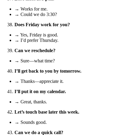
→ Works for me.
→ Could we do 3:30?
Does Friday work for you?
→ Yes, Friday is good.
→ I’d prefer Thursday.
Can we reschedule?
→ Sure—what time?
I’ll get back to you by tomorrow.
→ Thanks—appreciate it.
I’ll put it on my calendar.
→ Great, thanks.
Let’s touch base later this week.
→ Sounds good.
Can we do a quick call?