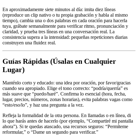
En aproximadamente siete minutos al día: imita diez líneas
(reproduce un clip nativo o tu propia grabación y habla al mismo
tiempo), cambia una o dos palabras en cada oración para hacerla
tuya, grábate semanalmente para verificar ritmo, pronunciación y
claridad, y prueba tres líneas en una conversación real. La
consistencia supera a la intensidad: pequeñas repeticiones diarias
construyen una fluidez real.
Guías Rápidas (Úsalas en Cualquier
Lugar)
Manténlo corto y educado: una idea por oración, por favor/gracias
cuando sea apropiado. Elige el tono correcto: “podría/querría” es
más suave que “puedo/haré”. Confirma lo esencial (hora, fecha,
lugar, precios, números, zonas horarias), evita palabras vagas como
“esto/eso/lo”, y haz una pregunta a la vez.
Refleja la formalidad de la otra persona. En llamadas o en línea, di
lo que harás antes de hacerlo (por ejemplo, “Compartiré mi pantalla
ahora”). Si te quedas atascado, usa recursos seguros: “Permíteme
reformular,” o “Dame un segundo para verificar.”