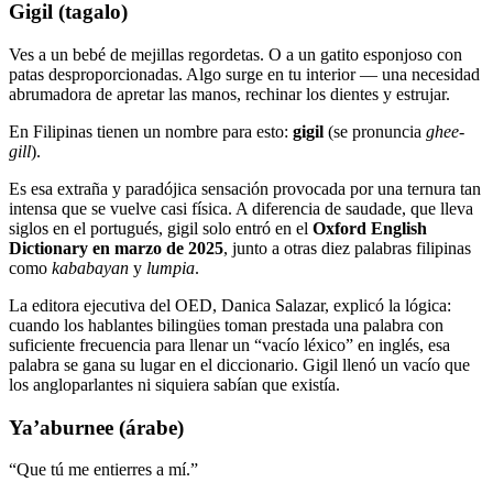
Gigil (tagalo)
Ves a un bebé de mejillas regordetas. O a un gatito esponjoso con
patas desproporcionadas. Algo surge en tu interior — una necesidad
abrumadora de apretar las manos, rechinar los dientes y estrujar.
En Filipinas tienen un nombre para esto:
gigil
(se pronuncia
ghee-
gill
).
Es esa extraña y paradójica sensación provocada por una ternura tan
intensa que se vuelve casi física. A diferencia de saudade, que lleva
siglos en el portugués, gigil solo entró en el
Oxford English
Dictionary en marzo de 2025
, junto a otras diez palabras filipinas
como
kababayan
y
lumpia
.
La editora ejecutiva del OED, Danica Salazar, explicó la lógica:
cuando los hablantes bilingües toman prestada una palabra con
suficiente frecuencia para llenar un “vacío léxico” en inglés, esa
palabra se gana su lugar en el diccionario. Gigil llenó un vacío que
los angloparlantes ni siquiera sabían que existía.
Ya’aburnee (árabe)
“Que tú me entierres a mí.”