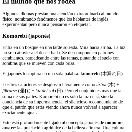
El mundo que nos rodea
Algunos idiomas prestan una atención extraordinaria al mundo
físico, nombrando fenómenos que los hablantes de inglés
experimentan pero nunca pensaron en etiquetar.
Komorebi (japonés)
Entra en un bosque en una tarde soleada. Mira hacia arriba. La luz
no solo atraviesa el dosel: baila. Se descompone en patrones
cambiantes, parpadeando entre las ramas, pintando el suelo con
sombras que se mueven con cada brisa.
El japonés lo captura en una sola palabra:
komorebi
(木漏れ日).
Los tres caracteres se desglosan literalmente como
árbol
(木) +
filtrarse
(漏れ) +
luz del sol
(日). Pero el conjunto es más que la
suma de sus partes. Komorebi no es solo la luz en sí, sino la
conciencia de su impermanencia, el silencioso reconocimiento de
que el patrón que estás viendo ahora nunca volverá a aparecer
exactamente igual.
Esto está profundamente ligado al concepto japonés de
mono no
aware
: la apreciación agridulce de la belleza efímera. Una cultura