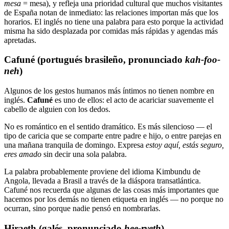
mesa
= mesa), y refleja una prioridad cultural que muchos visitantes
de España notan de inmediato: las relaciones importan más que los
horarios. El inglés no tiene una palabra para esto porque la actividad
misma ha sido desplazada por comidas más rápidas y agendas más
apretadas.
Cafuné (portugués brasileño, pronunciado
kah-foo-
neh
)
Algunos de los gestos humanos más íntimos no tienen nombre en
inglés.
Cafuné
es uno de ellos: el acto de acariciar suavemente el
cabello de alguien con los dedos.
No es romántico en el sentido dramático. Es más silencioso — el
tipo de caricia que se comparte entre padre e hijo, o entre parejas en
una mañana tranquila de domingo. Expresa
estoy aquí, estás seguro,
eres amado
sin decir una sola palabra.
La palabra probablemente proviene del idioma Kimbundu de
Angola, llevada a Brasil a través de la diáspora transatlántica.
Cafuné nos recuerda que algunas de las cosas más importantes que
hacemos por los demás no tienen etiqueta en inglés — no porque no
ocurran, sino porque nadie pensó en nombrarlas.
Hiraeth (galés, pronunciado
hee-ryeth
)