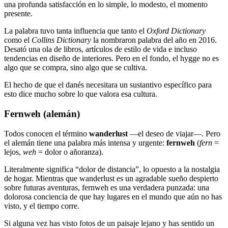
una profunda satisfacción en lo simple, lo modesto, el momento
presente.
La palabra tuvo tanta influencia que tanto el
Oxford Dictionary
como el
Collins Dictionary
la nombraron palabra del año en 2016.
Desató una ola de libros, artículos de estilo de vida e incluso
tendencias en diseño de interiores. Pero en el fondo, el hygge no es
algo que se compra, sino algo que se cultiva.
El hecho de que el danés necesitara un sustantivo específico para
esto dice mucho sobre lo que valora esa cultura.
Fernweh (alemán)
Todos conocen el término
wanderlust
—el deseo de viajar—. Pero
el alemán tiene una palabra más intensa y urgente:
fernweh
(
fern
=
lejos,
weh
= dolor o añoranza).
Literalmente significa “dolor de distancia”, lo opuesto a la nostalgia
de hogar. Mientras que wanderlust es un agradable sueño despierto
sobre futuras aventuras, fernweh es una verdadera punzada: una
dolorosa conciencia de que hay lugares en el mundo que aún no has
visto, y el tiempo corre.
Si alguna vez has visto fotos de un paisaje lejano y has sentido un